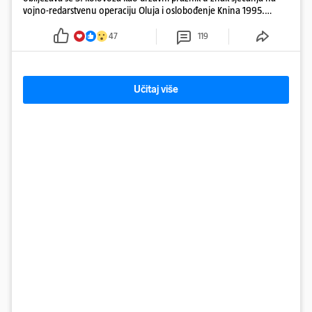
vojno-redarstvenu operaciju Oluja i oslobođenje Knina 1995.
godine
47
119
Učitaj više