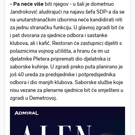
- Pa neće više
biti njegov - u šali je dometnuo
Jandroković aludirajući na najavu šefa SDP-a da se
na unutarstranačkim izborima neće kandidirati niti
za jednu stranačku funkciju. U glavnoj zgradi bit će
i pet dvorana za sjednice odbora i sastanke
klubova, ali i kafić. Restoran će zastupnici dijeliti s
polaznicima vojnog učilišta, a hranu će im uz
djelatnike Pletera pripremati dio djelatnika iz
saborske kuhinje. U zgradi preko puta planirano je
još 40 ureda za predsjednike i potpredsjednika
odbora i dio manjih klubova. Saborske službe koje
nisu vezane za plenarne sjednice bit će smješteni u
zgradi u Demetrovoj.