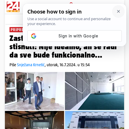
PRIJAVA
News
Komentari
6
PRIPREME ZA PRESELJENJE
Zastupnici će se morati malo
stisnuti: Nije idealno, ali se radi
da sve bude funkcionalno...
Piše
Snježana Krnetić
,
utorak, 16.7.2024. u 15:54