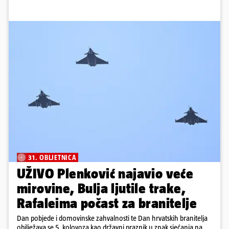
31. OBLJETNICA
UŽIVO Plenković najavio veće
mirovine, Bulja ljutile trake,
Rafaleima počast za branitelje
Dan pobjede i domovinske zahvalnosti te Dan hrvatskih branitelja
obilježava se 5. kolovoza kao državni praznik u znak sjećanja na