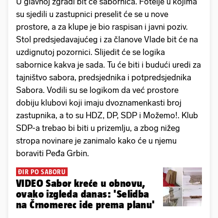
U glavnoj zgradi bit će sabornica. Fotelje u kojima
su sjedili u zastupnici preselit će se u nove
prostore, a za klupe je bio raspisan i javni poziv.
Stol predsjedavajućeg i za članove Vlade bit će na
uzdignutoj pozornici. Slijedit će se logika
sabornice kakva je sada. Tu će biti i budući uredi za
tajništvo sabora, predsjednika i potpredsjednika
Sabora. Vodili su se logikom da već prostore
dobiju klubovi koji imaju dvoznamenkasti broj
zastupnika, a to su HDZ, DP, SDP i Možemo!. Klub
SDP-a trebao bi biti u prizemlju, a zbog nižeg
stropa novinare je zanimalo kako će u njemu
boraviti Peđa Grbin.
ĐIR PO SABORU
VIDEO Sabor kreće u obnovu,
ovako izgleda danas: 'Selidba
na Črnomerec ide prema planu'