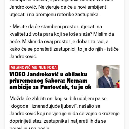
Jandroković. Ne vjeruje da će u novi ambijent
utjecati i na promjenu retorike zastupnika.
- Mislite da će stambeni prostor utjecati na
kvalitetu života para koji se loše slaže? Mislim da
neće. Mislim da ovaj prostor je dobar za rad, a
kako će se ponašati zastupnici, to je do njih - ističe
Jandroković.
MILANOVIĆ MU NIJE FORA
VIDEO Jandroković u obilasku
privremenog Sabora: Nemam
ambicije za Pantovčak, tu je ok
Možda će zbližiti oni koji su bili udaljeni pa se
"dogode i iznenađujuće ljubavi", našalio se
Jandroković koji ne vjeruje ni da će vojno okruženje
doprinijeti stezi zastupnika i natjerati ih da se
pojavljuju na poslu..