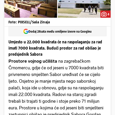
4
Foto: PIXSELL/Saša Zinaja
Dodaj 24sata među omiljene izvore na Googleu
Umjesto u 22.000 kvadrata će na raspolaganju za rad
imati 7000 kvadrata. Budući prostor za rad obišao je
predsjednik Sabora
Prostore vojnog učilišta
na zagrebačkom
Črnomercu, gdje će od jeseni u 7000 kvadrata biti
privremeno smješten Sabor uređivat će se cijelo
ljeto. Osjetno je manje mjesta nego saborskoj
palači, koja ide u obnovu, gdje su na raspolaganju
imali 22.000 kvadrata. Radovi na staroj zgradi
trebali bi trajati ti godine i stoje preko 71 milijun
eura. Prostore u kojima će od jeseni biti smješteni
zastupnici obišao je predsjednik Sabora Gordan