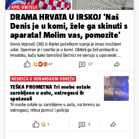
APEL OBITELJI
DRAMA HRVATA U IRSKOJ 'Naš
Denis je u komi, žele ga skinuti s
aparata! Molim vas, pomozite'
Denis Vejzović (38) iz Rijeke početkom srpnja je imao moždani
udar. Operiran je i završio je u komi. Obitelj ga želi prebaciti u
Hrvatsku, kažu kako tamošnji liječnici ne vjeruju u oporavak:
'Imamo 72 sata'
47
97
NESREĆA U ODRANSKOM OBREŽU
TEŠKA PROMETNA Tri osobe ostale
zarobljene u autu, vatrogasci ih
spašavali
Tri osobe ostale su zarobljene u autu, na terenu su
vatrogasci, Hitna pomoć i policija
3
9