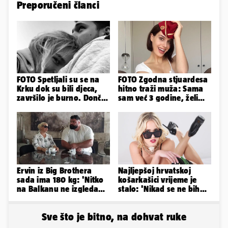
Preporučeni članci
FOTO Spetljali su se na
FOTO Zgodna stjuardesa
Krku dok su bili djeca,
hitno traži muža: Sama
završilo je burno. Dončić
sam već 3 godine, želim
i Anamaria u novoj fazi
da bude stariji...
Ervin iz Big Brothera
Najljepšoj hrvatskoj
sada ima 180 kg: 'Nitko
košarkašici vrijeme je
na Balkanu ne izgleda
stalo: 'Nikad se ne bih
kao ja, stranci me hvale'
fotografirala za
Playboy...'
Sve što je bitno, na dohvat ruke