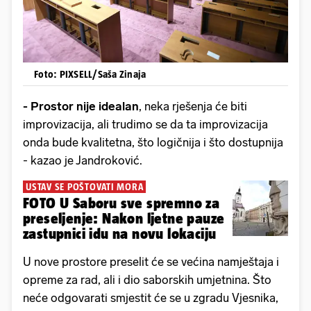
Foto: PIXSELL/Saša Zinaja
- Prostor nije idealan
, neka rješenja će biti
improvizacija, ali trudimo se da ta improvizacija
onda bude kvalitetna, što logičnija i što dostupnija
- kazao je Jandroković.
USTAV SE POŠTOVATI MORA
FOTO U Saboru sve spremno za
preseljenje: Nakon ljetne pauze
zastupnici idu na novu lokaciju
U nove prostore preselit će se većina namještaja i
opreme za rad, ali i dio saborskih umjetnina. Što
neće odgovarati smjestit će se u zgradu Vjesnika,