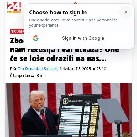
PRIJAVA
News
Komentari
28
TRUMPOVE CARINE
PLUS+
Zbog Trumpovih carina prijeti
nam recesija i val otkaza? One
će se loše odraziti na nas...
Piše
Tea Kvarantan Soldatić
,
četvrtak, 7.8.2025. u 23:10
Čitanje članka: 3 min