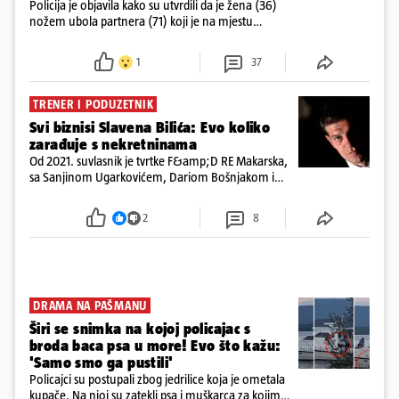
Policija je objavila kako su utvrdili da je žena (36)
nožem ubola partnera (71) koji je na mjestu
preminuo. Imala je 2,03 promila. U nedjelju su je
ispitali i poslali u istražni zatvor
1
37
TRENER I PODUZETNIK
Svi biznisi Slavena Bilića: Evo koliko
zarađuje s nekretninama
Od 2021. suvlasnik je tvrtke F&amp;D RE Makarska,
sa Sanjinom Ugarkovićem, Dariom Bošnjakom i
Dobrislavom Hrkaćem. Tvrtka je registrirana za
poslovanje nekretninama, a od osnutka nema
2
8
zaposlenih
DRAMA NA PAŠMANU
Širi se snimka na kojoj policajac s
broda baca psa u more! Evo što kažu:
'Samo smo ga pustili'
Policajci su postupali zbog jedrilice koja je ometala
kupače. Na njoj su zatekli psa i muškarca za kojim