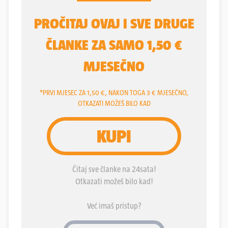
međunarodne tržišne tokove, otvara trgovinske
frontove diljem svijeta i baca novo svjetlo na
geopolitičke odnose, posebno one između SAD-a,
Rusije i Kine.