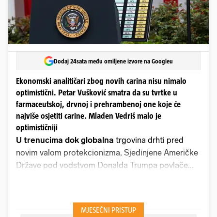
Dodaj 24sata među omiljene izvore na Googleu
Ekonomski analitičari zbog novih carina nisu nimalo
optimistični. Petar Vušković smatra da su tvrtke u
farmaceutskoj, drvnoj i prehrambenoj one koje će
najviše osjetiti carine. Mladen Vedriš malo je
optimističniji
U trenucima dok globalna
trgovina drhti pred
novim valom protekcionizma, Sjedinjene Američke
Države pod vodstvom Donalda Trumpa povlače
radikalan potez koji bi mogao promijeniti pravila
igre, ne samo za velike ekonomije, već i za male
izvoznike poput Hrvatske. Najnoviji paket carina,
koji je 7. kolovoza službeno stupio na snagu, trese