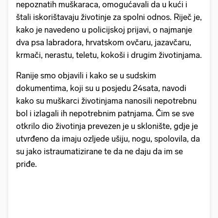
nepoznatih muškaraca, omogućavali da u kući i
štali iskorištavaju životinje za spolni odnos. Riječ je,
kako je navedeno u policijskoj prijavi, o najmanje
dva psa labradora, hrvatskom ovčaru, jazavčaru,
krmači, nerastu, teletu, kokoši i drugim životinjama.
Ranije smo objavili i kako se u sudskim
dokumentima, koji su u posjedu 24sata, navodi
kako su muškarci životinjama nanosili nepotrebnu
bol i izlagali ih nepotrebnim patnjama. Čim se sve
otkrilo dio životinja prevezen je u sklonište, gdje je
utvrđeno da imaju ozljede ušiju, nogu, spolovila, da
su jako istraumatizirane te da ne daju da im se
priđe.