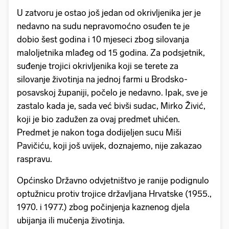
U zatvoru je ostao još jedan od okrivljenika jer je
nedavno na sudu nepravomoćno osuđen te je
dobio šest godina i 10 mjeseci zbog silovanja
maloljetnika mlađeg od 15 godina. Za podsjetnik,
suđenje trojici okrivljenika koji se terete za
silovanje životinja na jednoj farmi u Brodsko-
posavskoj županiji, počelo je nedavno. Ipak, sve je
zastalo kada je, sada već bivši sudac, Mirko Živić,
koji je bio zadužen za ovaj predmet uhićen.
Predmet je nakon toga dodijeljen sucu Miši
Pavičiću, koji još uvijek, doznajemo, nije zakazao
raspravu.
Općinsko Državno odvjetništvo je ranije podignulo
optužnicu protiv trojice državljana Hrvatske (1955.,
1970. i 1977.) zbog počinjenja kaznenog djela
ubijanja ili mučenja životinja.