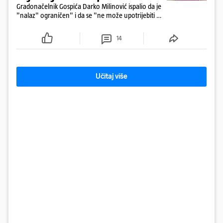
Gradonačelnik Gospića Darko Milinović ispalio da je
"nalaz" ograničen" i da se "ne može upotrijebiti za
sudske sporove". Građani Gospića ga podsjetili da
ga je naručio Uskok i da je dio spisa
14
Učitaj više