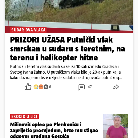
SUDAR DVA VLAKA
PRIZORI UŽASA Putnički vlak
smrskan u sudaru s teretnim, na
terenu i helikopter hitne
Putnički i teretni vlak sudarili su se iza 10 sati između Gradeca i
Svetog Ivana žabno. U putničkom vlaku bilo je 20-ak putnika, a
kako doznajemo teže ozljede zadobio je strojovođa putničkog
vlaka. Zatvoren je promet, a fotoreporteri Prigorskog objavili su
6
47
prve snimke s mjesta sudara
EKOCID U LICI
Milinović opleo po Plenkoviću i
zaprijetio prosvjedom, brzo mu stigao
odgovor građana Gospića