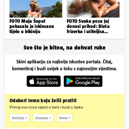
FOTO Maja Šuput
FOTO Svaka poza joj
pokazala je isklesano
donosi prihod: Bivša
tijelo u bikiniju
frizerka i učiteljica
oblinama je zapalila
Instagram
Sve što je bitno, na dohvat ruke
Skini aplikaciju za najbolje iskustvo portala. Čitaj,
komentiraj i budi uvijek u toku s najnovijim vijestima.
Odaberi temu koju želiš pratiti
Primaj sve nove vijesti o temi i budi u tijeku
životinje
silovanje
farma