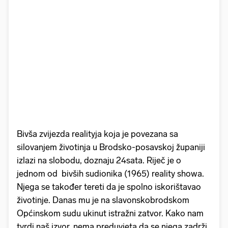
Bivša zvijezda realityja koja je povezana sa
silovanjem životinja u Brodsko-posavskoj županiji
izlazi na slobodu, doznaju 24sata. Riječ je o
jednom od bivših sudionika (1965) reality showa.
Njega se također tereti da je spolno iskorištavao
životinje. Danas mu je na slavonskobrodskom
Općinskom sudu ukinut istražni zatvor. Kako nam
tvrdi naš izvor, nema preduvjeta da se njega zadrži