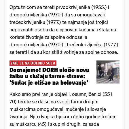
Optužnicom se tereti prvookrivljenika (1955.) i
drugookrivljenika (1970.) da su omogućavali
trećeokrivljeniku (1977.) te najmanje još trojici
nepoznatih osoba da u njihovim kućama i štalama
koriste životinje za spolne odnose, a
drugookrivljenika (1970.) i trećeokrivljenika (1977.)
se tereti i da su koristili životinje za spolne odnose.
ŽALE SE NA ODLUKU SUCA
Doznajemo! DORH uložio novu
žalbu u slučaju farme strave:
'Sudac je otišao na bolovanje'
Kako smo prvi ranije objavili, osumnjičenici (55 i
70) terete se da su na svojoj farmi drugim
muškarcima omogućavali mučenje i silovanje
životinja. Njih dvojica tijekom četiri godine trećem
su muškarcu (45) i skupini drugih, za sada