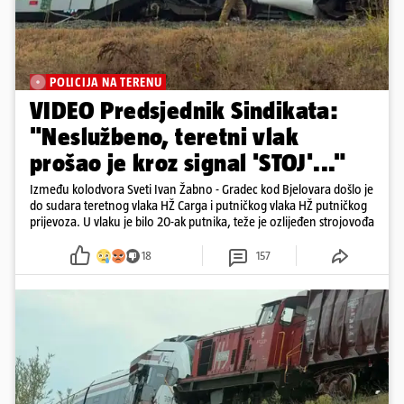
POLICIJA NA TERENU
VIDEO Predsjednik Sindikata:
"Neslužbeno, teretni vlak
prošao je kroz signal 'STOJ'..."
Između kolodvora Sveti Ivan Žabno - Gradec kod Bjelovara došlo je
do sudara teretnog vlaka HŽ Carga i putničkog vlaka HŽ putničkog
prijevoza. U vlaku je bilo 20-ak putnika, teže je ozlijeđen strojovođa
18
157