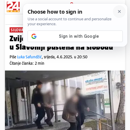
PRIJAVA
News
SILOVALI ŽIVOTINJE
Zvijezda realityja s farme užasa
u Slavoniji puštena na slobodu
Piše
Luka Safundžić
,
srijeda, 4.6.2025. u 20:50
Čitanje članka: 2 min