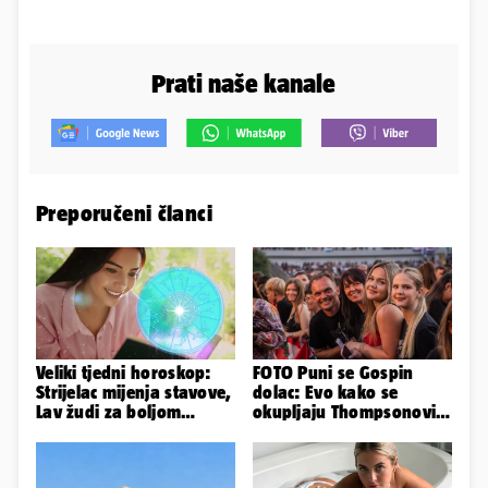
Prati naše kanale
Preporučeni članci
Veliki tjedni horoskop:
FOTO Puni se Gospin
Strijelac mijenja stavove,
dolac: Evo kako se
Lav žudi za boljom
okupljaju Thompsonovi
plaćom, Bik je rastresen
obožavatelji u Imotskom