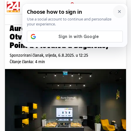
PRIJAVA
Promo sadržaj
PROMO
Auro Domus širi poslovanje:
Otvorena prva poslovnica Gold
Point u Plovdivu u Bugarskoj
Sponzorirani članak,
srijeda, 6.8.2025. u 12:25
Čitanje članka: 4 min