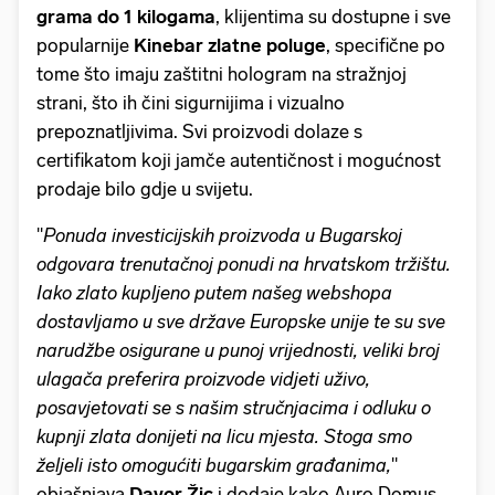
grama do 1 kilogama
, klijentima su dostupne i sve
popularnije
Kinebar zlatne poluge
, specifične po
tome što imaju zaštitni hologram na stražnjoj
strani, što ih čini sigurnijima i vizualno
prepoznatljivima. Svi proizvodi dolaze s
certifikatom koji jamče autentičnost i mogućnost
prodaje bilo gdje u svijetu.
''
Ponuda investicijskih proizvoda u Bugarskoj
odgovara trenutačnoj ponudi na hrvatskom tržištu.
Iako zlato kupljeno putem našeg webshopa
dostavljamo u sve države Europske unije te su sve
narudžbe osigurane u punoj vrijednosti, veliki broj
ulagača preferira proizvode vidjeti uživo,
posavjetovati se s našim stručnjacima i odluku o
kupnji zlata donijeti na licu mjesta. Stoga smo
željeli isto omogućiti bugarskim građanima,
''
objašnjava
Davor Žic
i dodaje kako Auro Domus