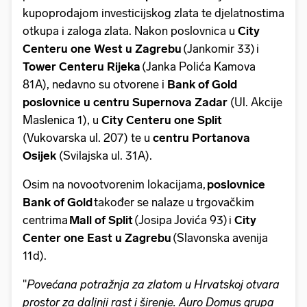
kupoprodajom investicijskog zlata te djelatnostima
otkupa i zaloga zlata. Nakon poslovnica u
City
Centeru one West u Zagrebu
(Jankomir 33) i
Tower Centeru Rijeka
(Janka Polića Kamova
81A), nedavno su otvorene i
Bank of Gold
poslovnice u centru Supernova Zadar
(Ul. Akcije
Maslenica 1), u
City Centeru one Split
(Vukovarska ul. 207) te u
centru Portanova
Osijek
(Svilajska ul. 31A).
Osim na novootvorenim lokacijama,
poslovnice
Bank of Gold
također se nalaze u trgovačkim
centrima
Mall of Split
(Josipa Jovića 93) i
City
Center one East u Zagrebu
(Slavonska avenija
11d).
''
Povećana potražnja za zlatom u Hrvatskoj otvara
prostor za daljnji rast i širenje. Auro Domus grupa