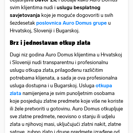
svim klijentima nudi i
uslugu besplatnog
savjetovanja
koje je moguće dogovoriti u svih
šezdesetak
poslovnica Auro Domus grupe
u
Hrvatskoj, Sloveniji i Bugarskoj.
Brz i jednostavan otkup zlata
Dugi niz godina Auro Domus klijentima u Hrvatskoj
i Sloveniji nudi transparentnu i profesionalnu
uslugu otkupa zlata, prilagođenu različitim
potrebama klijenata, a sada je ova profesionalna
usluga dostupna i u Bugarskoj. Usluga
otkupa
zlata
namijenjena je svim punoljetnim osobama
koje posjeduju zlatne predmete koje više ne koriste
ili žele pretvoriti u gotovinu. Auro Domus otkupljuje
sve zlatne predmete, neovisno o stanju ili udjelu
zlata u njihovoj masi, uključujući zlatni nakit, zlatne
satove, zubno zlato i druge predmete izrađene od