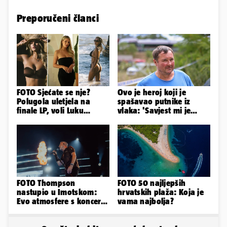
Preporučeni članci
FOTO Sjećate se nje?
Ovo je heroj koji je
Polugola uletjela na
spašavao putnike iz
finale LP, voli Luku
vlaka: 'Savjest mi je
Modrića, a u Splitu se
nalagala da to
otrovala
napravim...'
FOTO Thompson
FOTO 50 najljepših
nastupio u Imotskom:
hrvatskih plaža: Koja je
Evo atmosfere s koncerta
vama najbolja?
na Gospinom docu