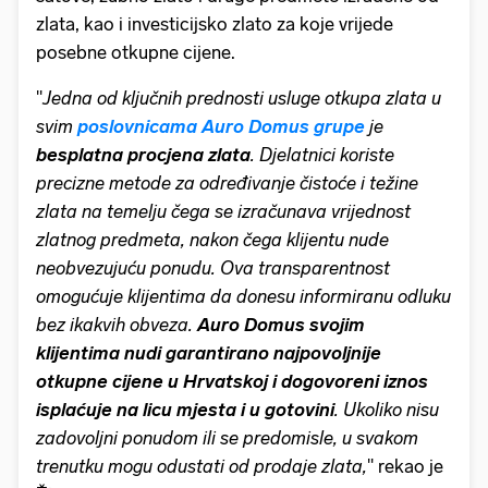
zlata, kao i investicijsko zlato za koje vrijede
posebne otkupne cijene.
''
Jedna od ključnih prednosti usluge otkupa zlata u
svim
poslovnicama Auro Domus grupe
je
besplatna procjena zlata
. Djelatnici koriste
precizne metode za određivanje čistoće i težine
zlata na temelju čega se izračunava vrijednost
zlatnog predmeta, nakon čega klijentu nude
neobvezujuću ponudu. Ova transparentnost
omogućuje klijentima da donesu informiranu odluku
bez ikakvih obveza.
Auro Domus svojim
klijentima nudi garantirano najpovoljnije
otkupne cijene u Hrvatskoj i dogovoreni iznos
isplaćuje na licu mjesta i u gotovini
. Ukoliko nisu
zadovoljni ponudom ili se predomisle, u svakom
trenutku mogu odustati od prodaje zlata,
'' rekao je