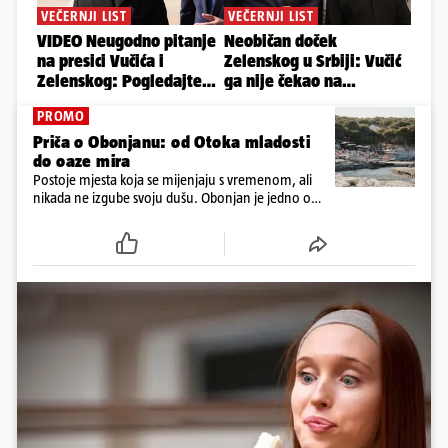
PROMO
Priča o Obonjanu: od Otoka mladosti
do oaze mira
Postoje mjesta koja se mijenjaju s vremenom, ali
nikada ne izgube svoju dušu. Obonjan je jedno od
njih