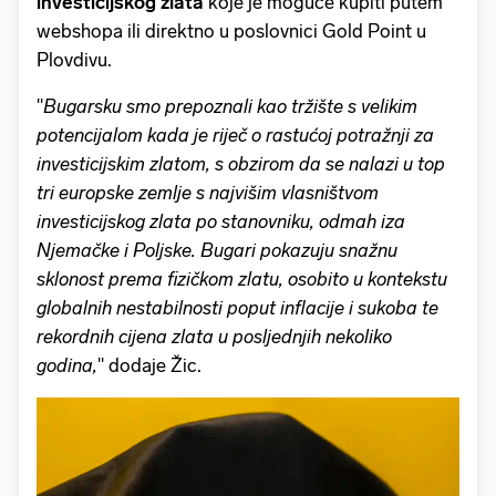
investicijskog zlata
koje je moguće kupiti putem
webshopa ili direktno u poslovnici Gold Point u
Plovdivu.
''
Bugarsku smo prepoznali kao tržište s velikim
potencijalom kada je riječ o rastućoj potražnji za
investicijskim zlatom, s obzirom da se nalazi u top
tri europske zemlje s najvišim vlasništvom
investicijskog zlata po stanovniku, odmah iza
Njemačke i Poljske. Bugari pokazuju snažnu
sklonost prema fizičkom zlatu, osobito u kontekstu
globalnih nestabilnosti poput inflacije i sukoba te
rekordnih cijena zlata u posljednjih nekoliko
godina,
'' dodaje Žic.