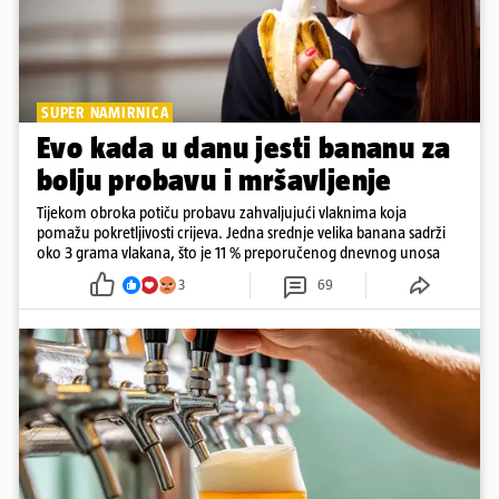
SUPER NAMIRNICA
Evo kada u danu jesti bananu za
bolju probavu i mršavljenje
Tijekom obroka potiču probavu zahvaljujući vlaknima koja
pomažu pokretljivosti crijeva. Jedna srednje velika banana sadrži
oko 3 grama vlakana, što je 11 % preporučenog dnevnog unosa
3
69