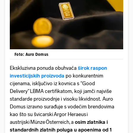
Foto: Auro Domus
Ekskluzivna ponuda obuhvaća
širok raspon
investicijskih proizvoda
po konkurentnim
cijenama, isključivo iz kovnica s ''Good
Delivery'' LBMA certifikatom, koji jamči najviše
standarde proizvodnje i visoku likvidnost. Auro
Domus izravno surađuje s vodećim brendovima
kao što su švicarski Argor Heraeus i
austrijski Münze Österreich, a
osim zlatnika i
standardnih zlatnih poluga u apoenima od 1