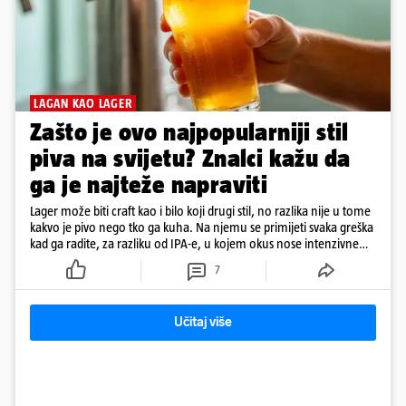
LAGAN KAO LAGER
Zašto je ovo najpopularniji stil
piva na svijetu? Znalci kažu da
ga je najteže napraviti
Lager može biti craft kao i bilo koji drugi stil, no razlika nije u tome
kakvo je pivo nego tko ga kuha. Na njemu se primijeti svaka greška
kad ga radite, za razliku od IPA-e, u kojem okus nose intenzivne
arome
7
Učitaj više