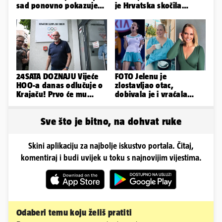
sad ponovno pokazuje
je Hrvatska skočila
obline. Ovako izgleda
nakon pobjeda naših
klubova
24SATA DOZNAJU Vijeće
FOTO Jelenu je
HOO-a danas odlučuje o
zlostavljao otac,
Krajaču! Prvo će mu
dobivala je i vraćala
srezati ovlasti, a onda...
kilograme: 'Brutalno me
tukao šakama'
Sve što je bitno, na dohvat ruke
Skini aplikaciju za najbolje iskustvo portala. Čitaj,
komentiraj i budi uvijek u toku s najnovijim vijestima.
Odaberi temu koju želiš pratiti