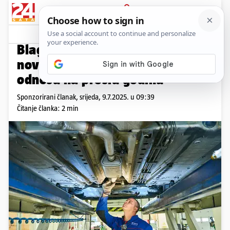
PRIJAVA
Promo sadržaj
PROMO
Blagi porast broja
novoregistriranih automobila u
odnosu na prošlu godinu
Sponzorirani članak,
srijeda, 9.7.2025. u 09:39
Čitanje članka: 2 min