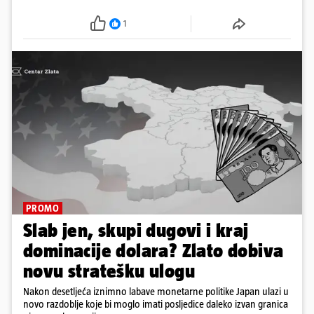
programa jubilarnog festivala koji će se od 13. do
16. kolovoza održati na dvije pozornice
1
PROMO
Slab jen, skupi dugovi i kraj
dominacije dolara? Zlato dobiva
novu stratešku ulogu
Nakon desetljeća iznimno labave monetarne politike Japan ulazi u
novo razdoblje koje bi moglo imati posljedice daleko izvan granica