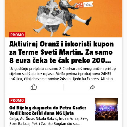
PROMO
Aktiviraj Oranž i iskoristi kupon
za Terme Sveti Martin. Za samo
8 eura čeka te čak preko 200
eura kupona!
Uz godišnju pretplatu za samo 8 € ostvaruješ neograničen pristup
cijelom sadržaju bez oglasa. Među prvima isprobaj novu 24HEJ
tražilicu, čitaj dnevne e-novine 24sata i tjednika Express. Ali ni to
nije sve!
PROMO
Od Bijelog dugmeta do Petra Graše:
Vodič kroz četiri dana NG Ljeta
Galija, Adi Šoše, Nikola Rokvić, Indira Forza, Z++,
Bore Balboa, Peki i Zvonko Bogdan dio su