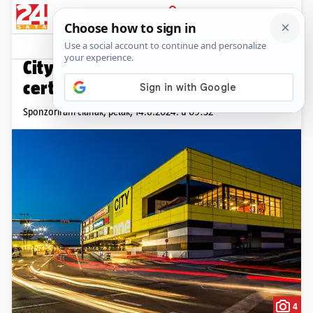
PRIJAVA
Promo sadržaj
PROMO
City Center one dobitnik Breeam
certifikata
Sponzorirani članak,
petak, 14.6.2024. u 09:32
4