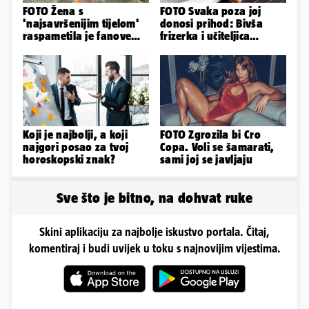
FOTO Žena s
FOTO Svaka poza joj
'najsavršenijim tijelom'
donosi prihod: Bivša
raspametila je fanove
frizerka i učiteljica
zaigranim fotkama iz
oblinama je zapalila
plićaka
Instagram
Koji je najbolji, a koji
FOTO Zgrozila bi Cro
najgori posao za tvoj
Copa. Voli se šamarati,
horoskopski znak?
sami joj se javljaju
Sve što je bitno, na dohvat ruke
Skini aplikaciju za najbolje iskustvo portala. Čitaj,
komentiraj i budi uvijek u toku s najnovijim vijestima.