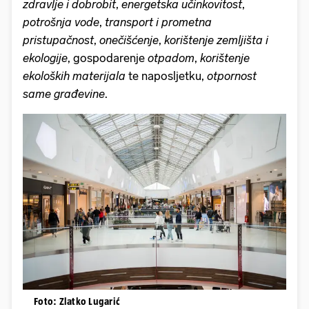
zdravlje i dobrobit
,
energetska učinkovitost
,
potrošnja vode
,
transport i prometna
pristupačnost
,
onečišćenje
,
korištenje zemljišta i
ekologije
, gospodarenje
otpadom
,
korištenje
ekoloških materijala
te naposljetku,
otpornost
same građevine
.
Foto: Zlatko Lugarić