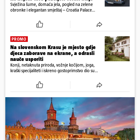
Svježina šume, domaća jela, pogled na zelene
obronke i elegantan smještaj – Croatia Palace
otkriva sasvim drukčiji doživljaj ljeta u Ravnoj Gori
PROMO
Na slovenskom Krasu je mjesto gdje
djeca zaborave na ekrane, a odrasli
nauče usporiti
Konji, netaknuta priroda, vožnje kočijom, joga,
kraški specijaliteti i iskreno gostoprimstvo dio su
svakodnevice na obiteljskom imanju Tmbin’s Barn