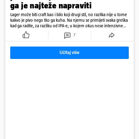
ga je najteže napraviti
Lager može biti craft kao i bilo koji drugi stil, no razlika nije u tome
kakvo je pivo nego tko ga kuha. Na njemu se primijeti svaka greška
kad ga radite, za razliku od IPA-e, u kojem okus nose intenzivne
arome
7
Učitaj više