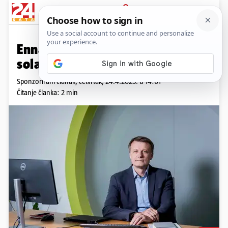
PRIJAVA
Promo sadržaj
PROMO
Enna grupa preuzima projekt
solarne elektrane u Rumunjskoj
Sponzorirani članak,
četvrtak, 24.4.2025. u 14:01
Čitanje članka: 2 min