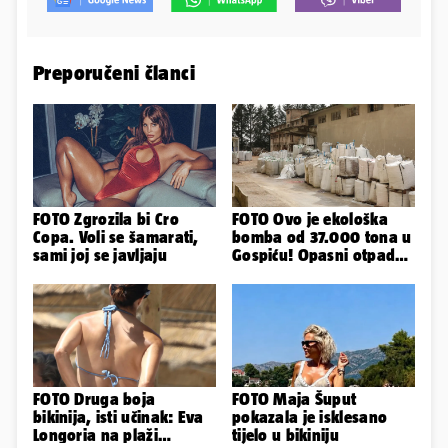
Preporučeni članci
FOTO Zgrozila bi Cro
FOTO Ovo je ekološka
Copa. Voli se šamarati,
bomba od 37.000 tona u
sami joj se javljaju
Gospiću! Opasni otpad
prijetnja je i ljudima
FOTO Druga boja
FOTO Maja Šuput
bikinija, isti učinak: Eva
pokazala je isklesano
Longoria na plaži
tijelo u bikiniju