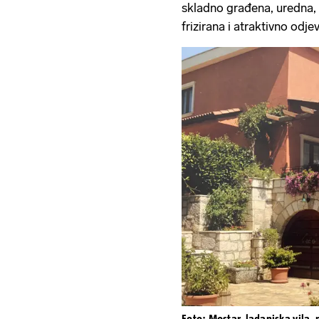
skladno građena, uredna, 
frizirana i atraktivno odj
Foto: Mostar, ladanjska vila,