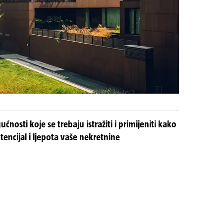
nosti koje se trebaju istražiti i primijeniti kako
tencijal i ljepota vaše nekretnine