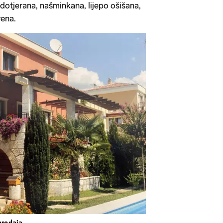
dotjerana, našminkana, lijepo ošišana,
evena.
 prodaja