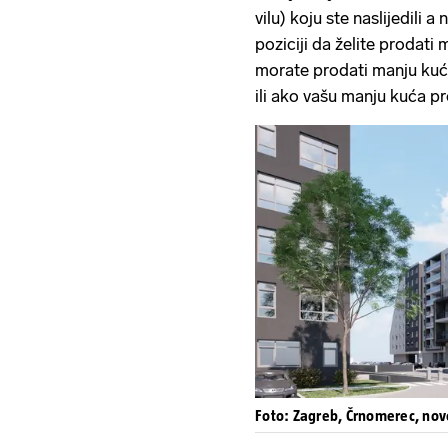
vilu) koju ste naslijedili a
poziciji da želite prodati 
morate prodati manju kuću 
ili ako vašu manju kuća p
Foto: Zagreb, Črnomerec, nov