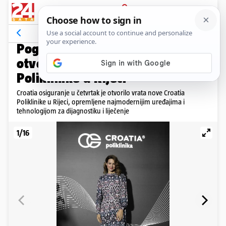
PRIJAVA
Galerija
PROMO
Pogledajte kako je bilo na
otvorenju nove Croatia
Poliklinike u Rijeci
Croatia osiguranje u četvrtak je otvorilo vrata nove Croatia
Poliklinike u Rijeci, opremljene najmodernijim uređajima i
tehnologijom za dijagnostiku i liječenje
1/16