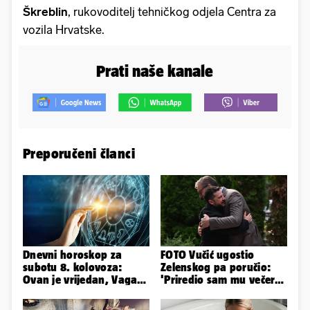
Škreblin
, rukovoditelj tehničkog odjela Centra za
vozila Hrvatske.
Prati naše kanale
Preporučeni članci
Dnevni horoskop za
FOTO Vučić ugostio
subotu 8. kolovoza:
Zelenskog pa poručio:
Ovan je vrijedan, Vaga
'Priredio sam mu večeru
uživa u izlascima...
i poželio dobrodošlicu'