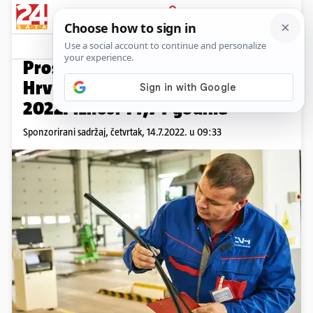
PRIJAVA
Promo sadržaj
PROMO
Prosječna starost vozila u
Hrvatskoj tijekom prve polovice
2022. iznosi 14,74 godine
Sponzorirani sadržaj,
četvrtak, 14.7.2022. u 09:33