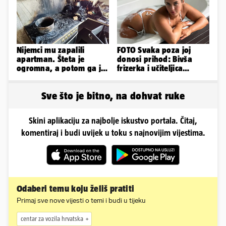
Nijemci mu zapalili
FOTO Svaka poza joj
apartman. Šteta je
donosi prihod: Bivša
ogromna, a potom ga je
frizerka i učiteljica
šokirao i e-mail od
oblinama je zapalila
Bookinga
Instagram
Sve što je bitno, na dohvat ruke
Skini aplikaciju za najbolje iskustvo portala. Čitaj,
komentiraj i budi uvijek u toku s najnovijim vijestima.
Odaberi temu koju želiš pratiti
Primaj sve nove vijesti o temi i budi u tijeku
centar za vozila hrvatska