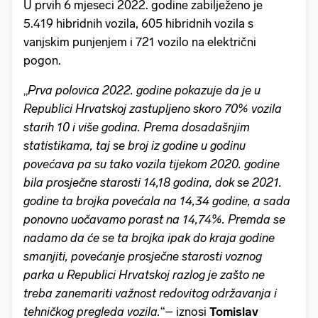
U prvih 6 mjeseci 2022. godine zabilježeno je
5.419 hibridnih vozila, 605 hibridnih vozila s
vanjskim punjenjem i 721 vozilo na električni
pogon.
„
Prva polovica 2022. godine pokazuje da je u
Republici Hrvatskoj zastupljeno skoro 70% vozila
starih 10 i više godina. Prema dosadašnjim
statistikama, taj se broj iz godine u godinu
povećava pa su tako vozila tijekom 2020. godine
bila prosječne starosti 14,18 godina, dok se 2021.
godine ta brojka povećala na 14,34 godine, a sada
ponovno uočavamo porast na 14,74%. Premda se
nadamo da će se ta brojka ipak do kraja godine
smanjiti, povećanje prosječne starosti voznog
parka u Republici Hrvatskoj razlog je zašto ne
treba zanemariti važnost redovitog održavanja i
tehničkog pregleda vozila.
“– iznosi
Tomislav