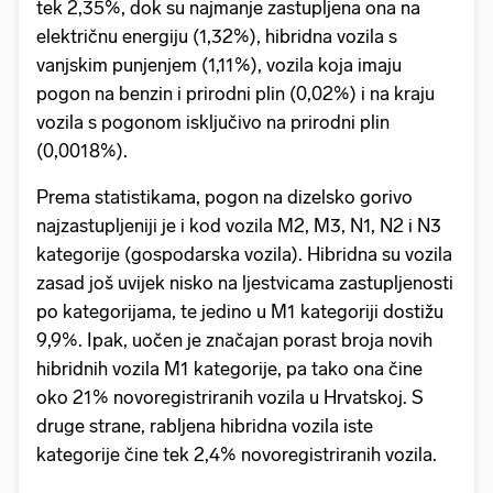
tek 2,35%, dok su najmanje zastupljena ona na
električnu energiju (1,32%), hibridna vozila s
vanjskim punjenjem (1,11%), vozila koja imaju
pogon na benzin i prirodni plin (0,02%) i na kraju
vozila s pogonom isključivo na prirodni plin
(0,0018%).
Prema statistikama, pogon na dizelsko gorivo
najzastupljeniji je i kod vozila M2, M3, N1, N2 i N3
kategorije (gospodarska vozila). Hibridna su vozila
zasad još uvijek nisko na ljestvicama zastupljenosti
po kategorijama, te jedino u M1 kategoriji dostižu
9,9%. Ipak, uočen je značajan porast broja novih
hibridnih vozila M1 kategorije, pa tako ona čine
oko 21% novoregistriranih vozila u Hrvatskoj. S
druge strane, rabljena hibridna vozila iste
kategorije čine tek 2,4% novoregistriranih vozila.