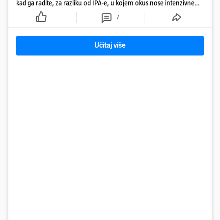
kad ga radite, za razliku od IPA-e, u kojem okus nose intenzivne
arome
7
Učitaj više