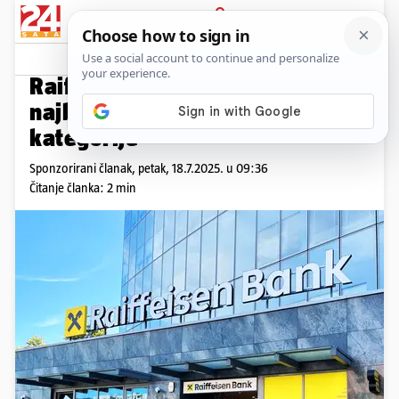
PRIJAVA
Promo sadržaj
PROMO
Raiffeisen banka proglašena
najboljom u Hrvatskoj u dvije
kategorije
Sponzorirani članak,
petak, 18.7.2025. u 09:36
Čitanje članka: 2 min