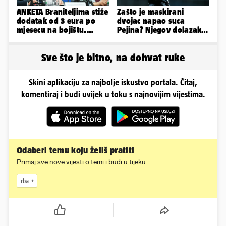
ANKETA Braniteljima stiže
Zašto je maskirani
dodatak od 3 eura po
dvojac napao suca
mjesecu na bojištu.
Pejina? Njegov dolazak u
Slažete li se s time?
Zračnu luku izazvao je
čuđenje
Sve što je bitno, na dohvat ruke
Skini aplikaciju za najbolje iskustvo portala. Čitaj,
komentiraj i budi uvijek u toku s najnovijim vijestima.
Odaberi temu koju želiš pratiti
Primaj sve nove vijesti o temi i budi u tijeku
rba