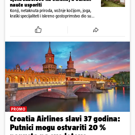
nauče usporiti
Konji, netaknuta priroda, vožnje kočijom, joga,
kraški specijaliteti i iskreno gostoprimstvo dio su
svakodnevice na obiteljskom imanju Tmbin’s Barn
PROMO
Croatia Airlines slavi 37 godina:
Putnici mogu ostvariti 20 %