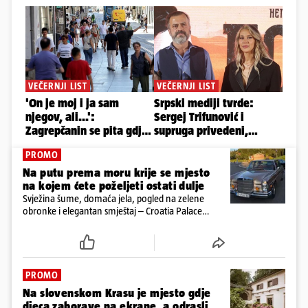
PROMO
Na putu prema moru krije se mjesto
na kojem ćete poželjeti ostati dulje
Svježina šume, domaća jela, pogled na zelene
obronke i elegantan smještaj – Croatia Palace
otkriva sasvim drukčiji doživljaj ljeta u Ravnoj Gori
PROMO
Na slovenskom Krasu je mjesto gdje
djeca zaborave na ekrane, a odrasli