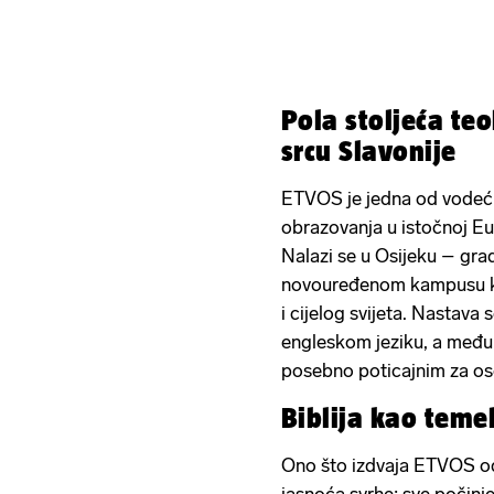
Pola stoljeća te
srcu Slavonije
ETVOS je jedna od vodeć
obrazovanja u istočnoj Eur
Nalazi se u Osijeku – grad
novouređenom kampusu koj
i cijelog svijeta. Nastava 
engleskom jeziku, a međun
posebno poticajnim za oso
Biblija kao teme
Ono što izdvaja ETVOS od 