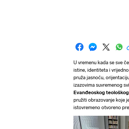
U vremenu kada se sve češ
istine, identiteta i vrijed
pruža jasnoću, orijentaci
izazovima suvremenog svij
Evanđeoskog teološkog 
pružiti obrazovanje koje j
istovremeno otvoreno pre