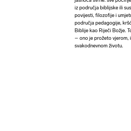
jasnoća svrhe: sve počinje 
iz područja biblijske ili s
povijesti, filozofije i umje
područja pedagogije, kršć
Biblije kao Riječi Božje.
– ono je prožeto vjerom, 
svakodnevnom životu.