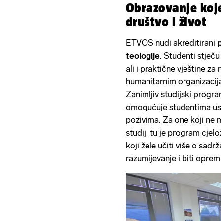
Obrazovanje koje
društvo i život
ETVOS nudi akreditirani
p
teologije
. Studenti stječ
ali i praktične vještine z
humanitarnim organizacij
Zanimljiv studijski progra
omogućuje studentima usmj
pozivima. Za one koji ne 
studij, tu je program cjel
koji žele učiti više o sadrž
razumijevanje i biti opreml