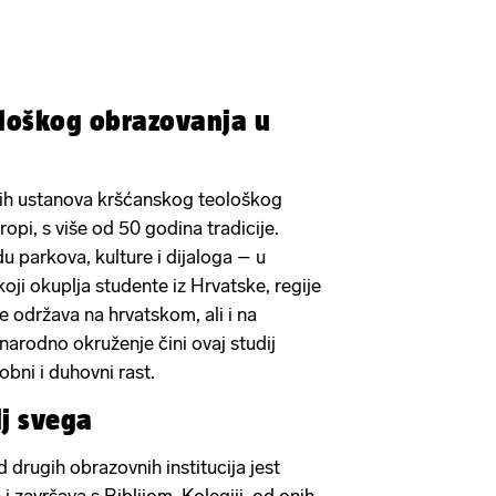
ološkog obrazovanja u
ih ustanova kršćanskog teološkog
opi, s više od 50 godina tradicije.
u parkova, kulture i dijaloga – u
i okuplja studente iz Hrvatske, regije
se održava na hrvatskom, ali i na
arodno okruženje čini ovaj studij
bni i duhovni rast.
lj svega
drugih obrazovnih institucija jest