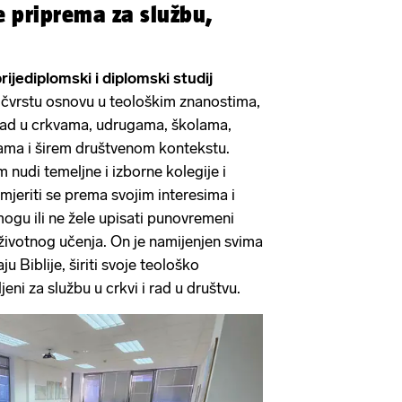
 priprema za službu,
rijediplomski i diplomski studij
u čvrstu osnovu u teološkim znanostima,
a rad u crkvama, udrugama, školama,
ama i širem društvenom kontekstu.
m nudi temeljne i izborne kolegije i
eriti se prema svojim interesima i
mogu ili ne žele upisati punovremeni
oživotnog učenja. On je namijenjen svima
aju Biblije, širiti svoje teološko
jeni za službu u crkvi i rad u društvu.