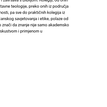
i završava s Biblijom. Kolegiji, od onih
ustavne teologije, preko onih iz područja
tnosti, pa sve do praktičnih kolegija iz
anskog savjetovanja i etike, polaze od
 To znači da znanje nije samo akademsko
iskustvom i primjenom u