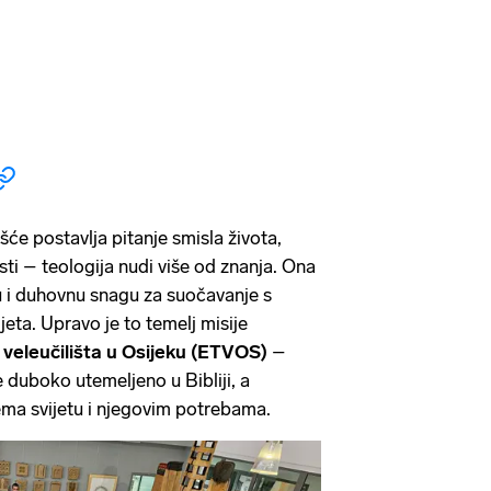
će postavlja pitanje smisla života,
nosti – teologija nudi više od znanja. Ona
ju i duhovnu snagu za suočavanje s
eta. Upravo je to temelj misije
veleučilišta u Osijeku (ETVOS)
–
e duboko utemeljeno u Bibliji, a
ma svijetu i njegovim potrebama.