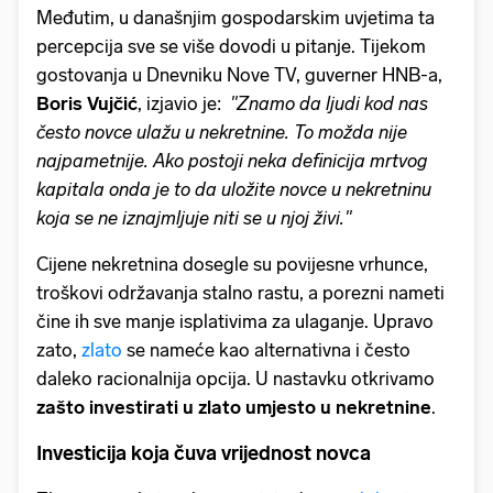
Međutim, u današnjim gospodarskim uvjetima ta
percepcija sve se više dovodi u pitanje. Tijekom
gostovanja u Dnevniku Nove TV, guverner HNB-a,
Boris Vujčić
, izjavio je:
''Znamo da ljudi kod nas
često novce ulažu u nekretnine. To možda nije
najpametnije. Ako postoji neka definicija mrtvog
kapitala onda je to da uložite novce u nekretninu
koja se ne iznajmljuje niti se u njoj živi.''
Cijene nekretnina dosegle su povijesne vrhunce,
troškovi održavanja stalno rastu, a porezni nameti
čine ih sve manje isplativima za ulaganje. Upravo
zato,
zlato
se nameće kao alternativna i često
daleko racionalnija opcija. U nastavku otkrivamo
zašto investirati u zlato umjesto u nekretnine
.
Investicija koja čuva vrijednost novca