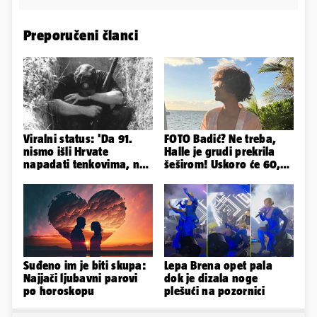
Preporučeni članci
Viralni status: 'Da 91.
FOTO Badić? Ne treba,
nismo išli Hrvate
Halle je grudi prekrila
napadati tenkovima, ne
šeširom! Uskoro će 60,
bi 95. bežali na
ljetuje u golim izdanjima
traktorima'
Suđeno im je biti skupa:
Lepa Brena opet pala
Najjači ljubavni parovi
dok je dizala noge
po horoskopu
plešući na pozornici