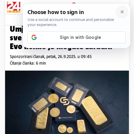
PRIJAVA
Promo sadržaj
PROMO
Umjesto u nekretnine, Hrvati
sve češće investiraju u zlato.
Evo koliko je moguće zaraditi
Sponzorirani članak,
petak, 26.9.2025. u 09:45
Čitanje članka: 6 min