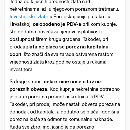
Jedna od ključnih prednosti zlata nad
nekretninama leži u njegovom poreznom tretmanu.
Investicijsko zlato
u Europskoj uniji, pa tako i u
Hrvatskoj,
oslobođeno je PDV-a
prilikom kupnje,
što dodatno povećava njegovu isplativost i
dostupnost širem krugu građana. Također, pri
prodaji
zlata ne plaća se porez na kapitalnu
dobit
, što znači da sva zarada ostvarena rastom
vrijednosti zlata kroz godine ostaje u rukama
investitora.
S druge strane,
nekretnine nose čitav niz
poreznih obveza.
Kod kupnje nekretnine potrebno
je platiti porez na promet nekretnina ili PDV.
Također, pri prodaji može nastati obveza poreza na
dohodak od kapitala, a dodatno se plaća i godišnji
porez na kuće za odmor te komunalne naknade.
Kada sve zbrojimo, jasno je da porezno