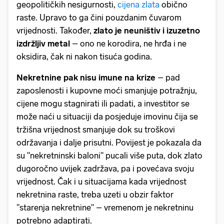
geopolitičkih nesigurnosti,
cijena zlata
obično
raste. Upravo to ga čini pouzdanim čuvarom
vrijednosti. Također,
zlato je neuništiv i izuzetno
izdržljiv metal
– ono ne korodira, ne hrđa i ne
oksidira, čak ni nakon tisuća godina.
Nekretnine pak nisu imune na krize
– pad
zaposlenosti i kupovne moći smanjuje potražnju,
cijene mogu stagnirati ili padati, a investitor se
može naći u situaciji da posjeduje imovinu čija se
tržišna vrijednost smanjuje dok su troškovi
održavanja i dalje prisutni. Povijest je pokazala da
su ''nekretninski baloni'' pucali više puta, dok zlato
dugoročno uvijek zadržava, pa i povećava svoju
vrijednost. Čak i u situacijama kada vrijednost
nekretnina raste, treba uzeti u obzir faktor
''starenja nekretnine'' – vremenom je nekretninu
potrebno adaptirati.