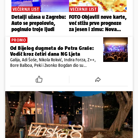
PROMO
Od Bijelog dugmeta do Petra Graše:
Vodič kroz četiri dana NG Ljeta
Galija, Adi Šoše, Nikola Rokvić, Indira Forza, Z++,
Bore Balboa, Peki i Zvonko Bogdan dio su
programa jubilarnog festivala koji će se od 13. do
16. kolovoza održati na dvije pozornice