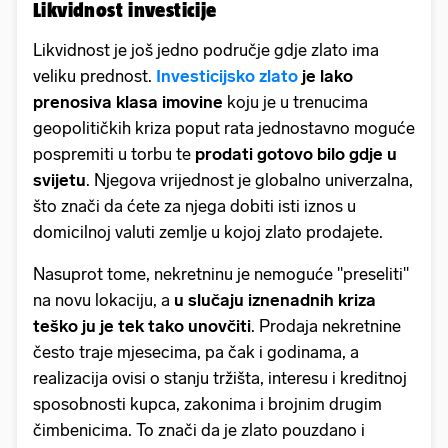
Likvidnost investicije
Likvidnost je još jedno područje gdje zlato ima
veliku prednost.
Investicijsko zlato
je lako
prenosiva klasa imovine
koju je u trenucima
geopolitičkih kriza poput rata jednostavno moguće
pospremiti u torbu te
prodati gotovo bilo gdje u
svijetu
. Njegova vrijednost je globalno univerzalna,
što znači da ćete za njega dobiti isti iznos u
domicilnoj valuti zemlje u kojoj zlato prodajete.
Nasuprot tome, nekretninu je nemoguće ''preseliti''
na novu lokaciju, a
u slučaju iznenadnih kriza
teško ju je tek tako unovčiti
. Prodaja nekretnine
često traje mjesecima, pa čak i godinama, a
realizacija ovisi o stanju tržišta, interesu i kreditnoj
sposobnosti kupca, zakonima i brojnim drugim
čimbenicima. To znači da je zlato pouzdano i