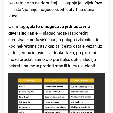
Nekretnine to ne dopuštaju – kupnja je uvijek ''sve
ili ništa'', jer nije moguće kupiti četvrtinu stana ili
kuće.
Osim toga,
zlato omogućava jednostavno
diversificiranje
– ulagač može rasporediti
sredstva između više manjih poluga i zlatnika, dok
kod nekretnina čitav kapital često ostaje vezan uz
jednu jedinu imovinu. Jednako tako, po potrebi
može prodati samo dio portfelja, dok u slučaju
nekretnina mora prodati stan ili kuću u cjelosti.