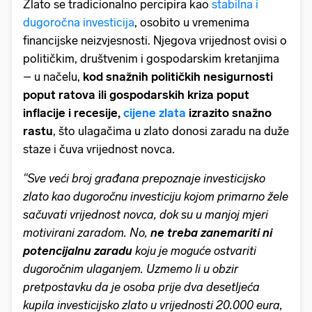
Zlato se tradicionalno percipira kao
stabilna i
dugoročna investicija
, osobito u vremenima
financijske neizvjesnosti. Njegova vrijednost ovisi o
političkim, društvenim i gospodarskim kretanjima
– u načelu,
kod snažnih političkih nesigurnosti
poput ratova ili gospodarskih kriza poput
inflacije i recesije,
cijene zlata
izrazito snažno
rastu
, što ulagačima u zlato donosi zaradu na duže
staze i čuva vrijednost novca.
''Sve veći broj građana prepoznaje investicijsko
zlato kao dugoročnu investiciju kojom primarno žele
sačuvati vrijednost novca, dok su u manjoj mjeri
motivirani zaradom. No,
ne treba zanemariti ni
potencijalnu zaradu
koju je moguće ostvariti
dugoročnim ulaganjem. Uzmemo li u obzir
pretpostavku da je osoba prije dva desetljeća
kupila investicijsko zlato u vrijednosti 20.000 eura,