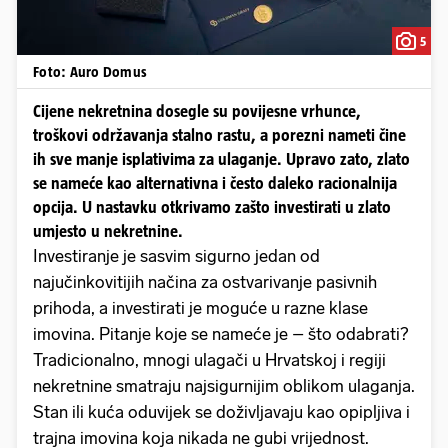
5
Foto: Auro Domus
Cijene nekretnina dosegle su povijesne vrhunce,
troškovi održavanja stalno rastu, a porezni nameti čine
ih sve manje isplativima za ulaganje. Upravo zato, zlato
se nameće kao alternativna i često daleko racionalnija
opcija. U nastavku otkrivamo zašto investirati u zlato
umjesto u nekretnine.
Investiranje je sasvim sigurno jedan od
najučinkovitijih načina za ostvarivanje pasivnih
prihoda, a investirati je moguće u razne klase
imovina. Pitanje koje se nameće je – što odabrati?
Tradicionalno, mnogi ulagači u Hrvatskoj i regiji
nekretnine smatraju najsigurnijim oblikom ulaganja.
Stan ili kuća oduvijek se doživljavaju kao opipljiva i
trajna imovina koja nikada ne gubi vrijednost.