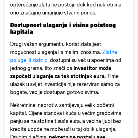
opterećenje zlata ne postoji, dok kod nekretnina
ono značajno umanjuje stvarni prinos.
Dostupnost ulaganja i visina početnog
kapitala
Drugi važan argument u korist zlata jest
mogućnost ulaganja i s malim iznosima.
Zlatne
poluge ili zlatnici
dostupni su već u apoenima od
jednog grama, što znači da
investitor može
započeti ulaganje za tek stotinjak eura
. Time
ulazak u svijet investicija nije rezerviran samo za
bogate, već je dostupan gotovo svima.
Nekretnine, naprotiv, zahtijevaju velik početni
kapital. Cijene stanova i kuća u većim gradovima
penju se na stotine tisuća eura, a većina ljudi bez
kredita uopće ne može ući u taj oblik ulaganja.
Drugim riječima,
nekretnine postaju sve