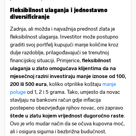
Fleksibilnost ulaganja i jednostavno
diversificiranje
Zadnja, ali možda i najvažnija prednost zlata je
fleksibilnost ulaganja. Investitor može postupno
graditi svoj portfelj kupujući manje količine kroz
dulje razdoblje, prilagođavajući se trenutnoj
financijskoj situaciji. Primjerice,
fleksibilnost
ulaganja u zlato omogućava klijentima da na
mjesečnoj razini investiraju manje iznose od 100,
200 ili 500 eura
, koliko otprilike koštaju
manje
poluge
od 1, 2 i 5 grama. Tako, umjesto da novac
stavljaju na bankovni račun gdje inflacija
postepeno obezvrjeđuje njihov novac, oni zapravo
štede u zlatu kojem vrijednost dugoročno raste
.
Ovo je vrlo mudar način da se očuva kupovna moć,
ali i osigura sigurna i bezbrižna budućnost.