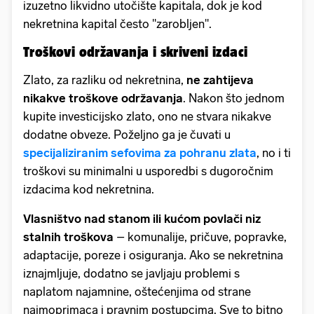
izuzetno likvidno utočište kapitala, dok je kod
nekretnina kapital često ''zarobljen''.
Troškovi održavanja i skriveni izdaci
Zlato, za razliku od nekretnina,
ne zahtijeva
nikakve troškove održavanja
. Nakon što jednom
kupite investicijsko zlato, ono ne stvara nikakve
dodatne obveze. Poželjno ga je čuvati u
specijaliziranim sefovima za pohranu zlata
, no i ti
troškovi su minimalni u usporedbi s dugoročnim
izdacima kod nekretnina.
Vlasništvo nad stanom ili kućom povlači niz
stalnih troškova
– komunalije, pričuve, popravke,
adaptacije, poreze i osiguranja. Ako se nekretnina
iznajmljuje, dodatno se javljaju problemi s
naplatom najamnine, oštećenjima od strane
najmoprimaca i pravnim postupcima. Sve to bitno