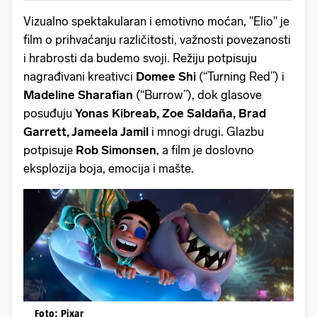
Vizualno spektakularan i emotivno moćan, "Elio" je
film o prihvaćanju različitosti, važnosti povezanosti
i hrabrosti da budemo svoji. Režiju potpisuju
nagrađivani kreativci
Domee Shi
(“Turning Red”) i
Madeline Sharafian
(“Burrow”), dok glasove
posuđuju
Yonas Kibreab, Zoe Saldaña, Brad
Garrett, Jameela Jamil
i mnogi drugi. Glazbu
potpisuje
Rob Simonsen
, a film je doslovno
eksplozija boja, emocija i mašte.
Foto: Pixar