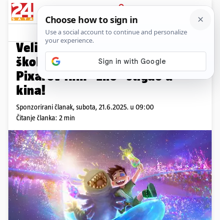
PRIJAVA
Promo sadržaj
PROMO
Veliki dječji spektakl za kraj
škole – Novi Disneyjev i
Pixarov film “Elio” stigao u
kina!
Sponzorirani članak,
subota, 21.6.2025. u 09:00
Čitanje članka: 2 min