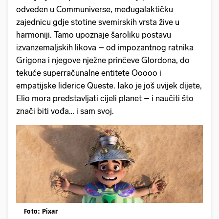
odveden u Communiverse, međugalaktičku
zajednicu gdje stotine svemirskih vrsta žive u
harmoniji. Tamo upoznaje šaroliku postavu
izvanzemaljskih likova – od impozantnog ratnika
Grigona i njegove nježne prinčeve Glordona, do
tekuće superračunalne entitete Ooooo i
empatijske liderice Queste. Iako je još uvijek dijete,
Elio mora predstavljati cijeli planet – i naučiti što
znači biti vođa… i sam svoj.
Foto: Pixar