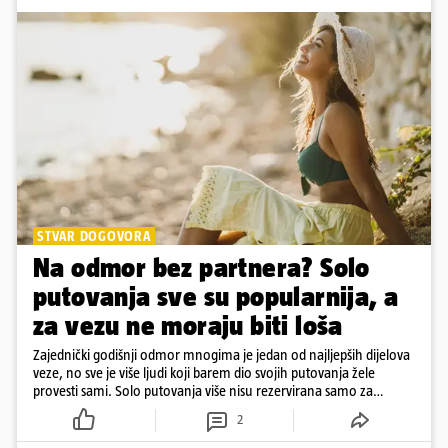
STVAR DOGOVORA
Na odmor bez partnera? Solo
putovanja sve su popularnija, a
za vezu ne moraju biti loša
Zajednički godišnji odmor mnogima je jedan od najljepših dijelova
veze, no sve je više ljudi koji barem dio svojih putovanja žele
provesti sami. Solo putovanja više nisu rezervirana samo za
samce, a činjenica da netko ima partnera ne znači nužno da svako
2
putovanje moraju planirati zajedno