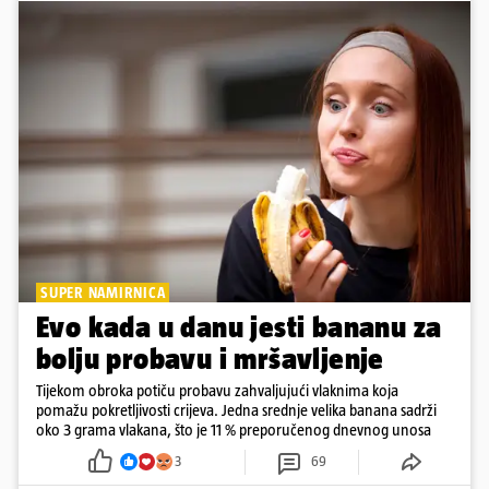
SUPER NAMIRNICA
Evo kada u danu jesti bananu za
bolju probavu i mršavljenje
Tijekom obroka potiču probavu zahvaljujući vlaknima koja
pomažu pokretljivosti crijeva. Jedna srednje velika banana sadrži
oko 3 grama vlakana, što je 11 % preporučenog dnevnog unosa
3
69