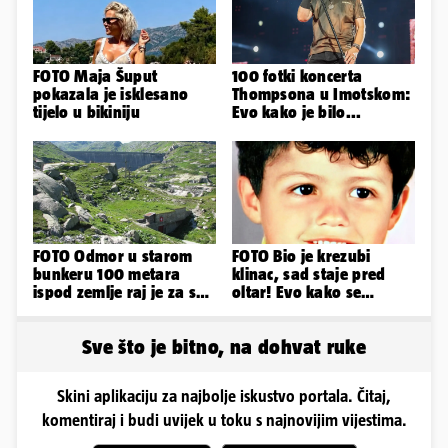
FOTO Maja Šuput
100 fotki koncerta
pokazala je isklesano
Thompsona u Imotskom:
tijelo u bikiniju
Evo kako je bilo...
FOTO Odmor u starom
FOTO Bio je krezubi
bunkeru 100 metara
klinac, sad staje pred
ispod zemlje raj je za sva
oltar! Evo kako se
vaša osjetila
mijenjao jedan od
najvećih...
Sve što je bitno, na dohvat ruke
Skini aplikaciju za najbolje iskustvo portala. Čitaj,
komentiraj i budi uvijek u toku s najnovijim vijestima.