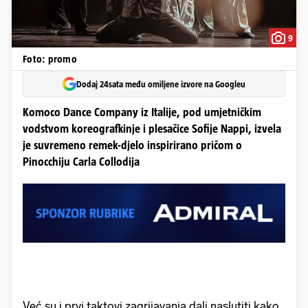
9
Foto: promo
Dodaj 24sata među omiljene izvore na Googleu
Komoco Dance Company iz Italije, pod umjetničkim
vodstvom koreografkinje i plesačice Sofije Nappi, izvela
je suvremeno remek-djelo inspirirano pričom o
Pinocchiju Carla Collodija
Već su i prvi taktovi zagrijavanja dali naslutiti kako