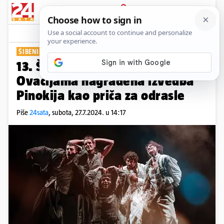
PRIJAVA
Show
Komentari
0
ŠIBENIK JE POSTAO POZORNICA
13. Šibenik Dance Festival:
Ovacijama nagrađena izvedba
Pinokija kao priča za odrasle
Piše
24sata
,
subota, 27.7.2024. u 14:17