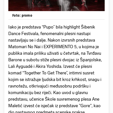
Foto: promo
Iako je predstava “Pupo” bila highlight Šibenik
Dance Festivala, fenomenalni plesni nastupi
nastavljaju se i dalje. Nakon izvrsnih predstava
Matomari No Nai i EXPERIMENTO 5, u kojima je
publika imala priliku uživati u četvrtak, na Tvrđavu
Barone u subotu stiže plesni dvojac iz Španjolske,
Lali Ayguadé i Akira Yoshida. Izvest će plesni
komad “Together To Get There”, intimni susret
kojim se istražuje ljudska bit kroz krhkost, snagu i
ravnotežu, otkrivajući međusobnu podršku i
komunikaciju bez riječi. Kao uvod u glavnu
predstavu, učenice Škole suvremenog plesa Ane
Maletić izvest će isječak iz predstave "Gore", kao
dio nastavnog predmeta scenske prakse.