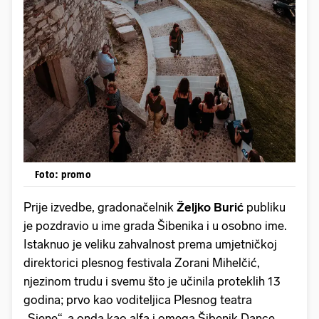
Foto: promo
Prije izvedbe, gradonačelnik
Željko Burić
publiku
je pozdravio u ime grada Šibenika i u osobno ime.
Istaknuo je veliku zahvalnost prema umjetničkoj
direktorici plesnog festivala Zorani Mihelčić,
njezinom trudu i svemu što je učinila proteklih 13
godina; prvo kao voditeljica Plesnog teatra
„Sjene“, a onda kao alfa i omega Šibenik Dance