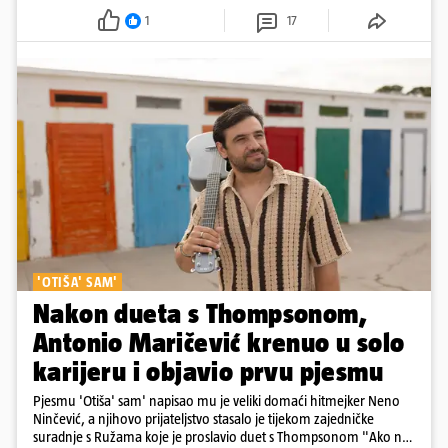
2026. godine.
1
17
'OTIŠA' SAM'
Nakon dueta s Thompsonom,
Antonio Maričević krenuo u solo
karijeru i objavio prvu pjesmu
Pjesmu 'Otiša' sam' napisao mu je veliki domaći hitmejker Neno
Ninčević, a njihovo prijateljstvo stasalo je tijekom zajedničke
suradnje s Ružama koje je proslavio duet s Thompsonom "Ako ne