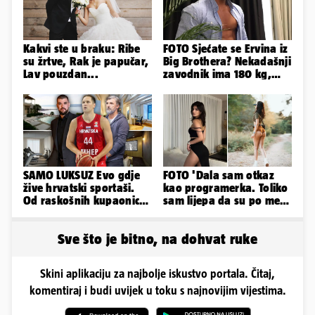
Kakvi ste u braku: Ribe
FOTO Sjećate se Ervina iz
su žrtve, Rak je papučar,
Big Brothera? Nekadašnji
Lav pouzdan...
zavodnik ima 180 kg,
evo kako izgleda
SAMO LUKSUZ Evo gdje
FOTO 'Dala sam otkaz
žive hrvatski sportaši.
kao programerka. Toliko
Od raskošnih kupaonica
sam lijepa da su po meni
pa do privatnog kina
napravili lutku'
Sve što je bitno, na dohvat ruke
Skini aplikaciju za najbolje iskustvo portala. Čitaj,
komentiraj i budi uvijek u toku s najnovijim vijestima.