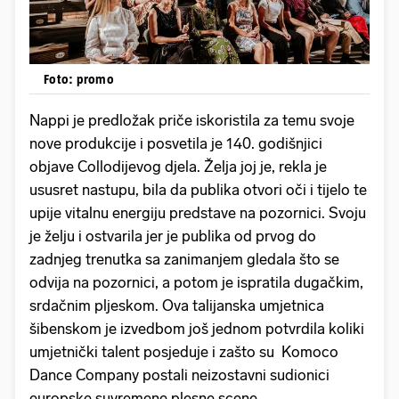
Foto: promo
Nappi je predložak priče iskoristila za temu svoje
nove produkcije i posvetila je 140. godišnjici
objave Collodijevog djela. Želja joj je, rekla je
ususret nastupu, bila da publika otvori oči i tijelo te
upije vitalnu energiju predstave na pozornici. Svoju
je želju i ostvarila jer je publika od prvog do
zadnjeg trenutka sa zanimanjem gledala što se
odvija na pozornici, a potom je ispratila dugačkim,
srdačnim pljeskom. Ova talijanska umjetnica
šibenskom je izvedbom još jednom potvrdila koliki
umjetnički talent posjeduje i zašto su Komoco
Dance Company postali neizostavni sudionici
europske suvremene plesne scene.