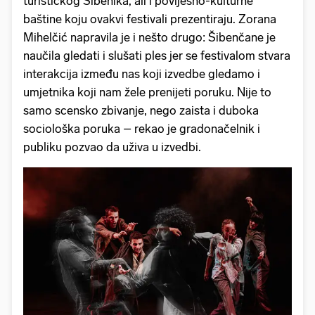
turističkog Šibenika, ali i povijesno-kulturne
baštine koju ovakvi festivali prezentiraju. Zorana
Mihelčić napravila je i nešto drugo: Šibenčane je
naučila gledati i slušati ples jer se festivalom stvara
interakcija između nas koji izvedbe gledamo i
umjetnika koji nam žele prenijeti poruku. Nije to
samo scensko zbivanje, nego zaista i duboka
sociološka poruka – rekao je gradonačelnik i
publiku pozvao da uživa u izvedbi.