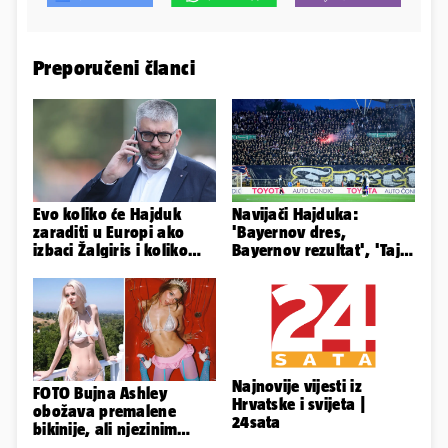
Preporučeni članci
Evo koliko će Hajduk
Navijači Hajduka:
zaraditi u Europi ako
'Bayernov dres,
izbaci Žalgiris i koliko
Bayernov rezultat', 'Taj
ako izbori ligašku fazu
igrač je sjajan, igra kao
Perišić'
Najnovije vijesti iz
FOTO Bujna Ashley
Hrvatske i svijeta |
obožava premalene
24sata
bikinije, ali njezinim
fanovima to uopće ne