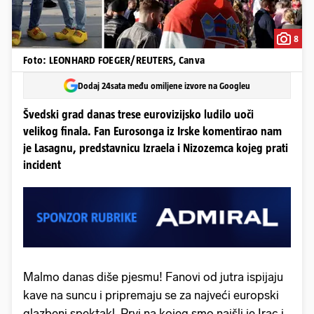
8
Foto: LEONHARD FOEGER/REUTERS, Canva
Dodaj 24sata među omiljene izvore na Googleu
Švedski grad danas trese eurovizijsko ludilo uoči
velikog finala. Fan Eurosonga iz Irske komentirao nam
je Lasagnu, predstavnicu Izraela i Nizozemca kojeg prati
incident
Malmo danas diše pjesmu! Fanovi od jutra ispijaju
kave na suncu i pripremaju se za najveći europski
glazbeni spektakl. Prvi na kojeg smo naišli je Irac i