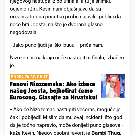
njegovog nastupa iz polufinala, a tu je snimku
ocjenio i žiri. Kevin nam objašnjava da su
organizatori na početku probe najavili i publici da
neće biti Joosta, na što je dvorana glasno
negodovala.
- Jako puno ljudi je išlo 'buuu' - priča nam.
Nizozemac na kraju neće nastupiti u finalu, izbačen
je.
BORBA ZA FAVORITE
Fanovi Nizozemske: Ako izbace
našeg Joosta, bojkotirat ćemo
Eurosong. Glasajte za Hrvatsku!
- Ako će Nizozemac nastupiti večeras, moguće je
čak i pobijedi! Mislim da mu ovaj incident, što god
da je točno napravio, može donijeti puno glasova -
kaže Kevin. Njegov osobni favorit je
Bambi Thug
,