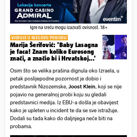
Igre na sreću mogu izazvati ovisnost. 18+
VJERUJE U NJEGOVU POBJEDU
Marija Šerifović: 'Baby Lasagna
je faca! Znam koliko Eurosong
znači, a značio bi i Hrvatskoj...'
Osim što se velika prašina dignula oko Izraela, u
petak poslijepodne pozornost je dobio i
predstavnik Nizozemske,
Joost Klein
, koji se nije
pojavio na generalnoj probi koju su gledali
predstavnici medija. Iz EBU-a došla je obavijest
kako je upleten u incident te da se sve istražuje.
Dodali su tada kako do daljnjega neće biti na
probama.