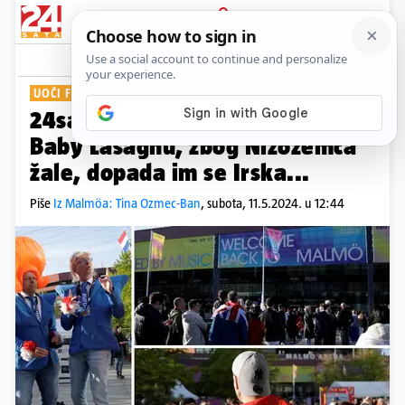
PRIJAVA
Show
Komentari
4
UOČI FINALA
24sata iz Malmöa: Fanovi su uz
Baby Lasagnu, zbog Nizozemca
žale, dopada im se Irska...
Piše
Iz Malmöa: Tina Ozmec-Ban
,
subota, 11.5.2024. u 12:44