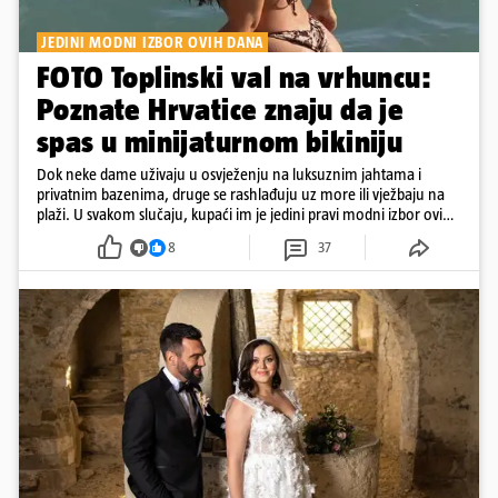
JEDINI MODNI IZBOR OVIH DANA
FOTO Toplinski val na vrhuncu:
Poznate Hrvatice znaju da je
spas u minijaturnom bikiniju
Dok neke dame uživaju u osvježenju na luksuznim jahtama i
privatnim bazenima, druge se rashlađuju uz more ili vježbaju na
plaži. U svakom slučaju, kupaći im je jedini pravi modni izbor ovih
dana
8
37