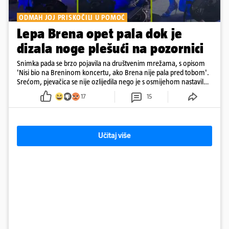
ODMAH JOJ PRISKOČILI U POMOĆ
Lepa Brena opet pala dok je
dizala noge plešući na pozornici
Snimka pada se brzo pojavila na društvenim mrežama, s opisom
'Nisi bio na Breninom koncertu, ako Brena nije pala pred tobom'.
Srećom, pjevačica se nije ozlijedila nego je s osmijehom nastavila
pjevati
17
15
Učitaj više