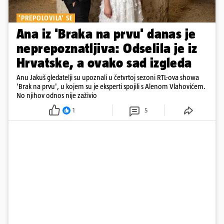
'PREPOLOVILA' SE
Ana iz 'Braka na prvu' danas je
neprepoznatljiva: Odselila je iz
Hrvatske, a ovako sad izgleda
Anu Jakuš gledatelji su upoznali u četvrtoj sezoni RTL-ova showa
'Brak na prvu', u kojem su je eksperti spojili s Alenom Vlahovićem.
No njihov odnos nije zaživio
1
5