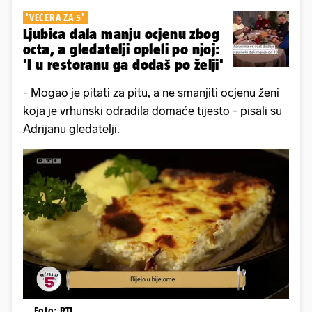
'VEČERA ZA 5'
Ljubica dala manju ocjenu zbog
octa, a gledatelji opleli po njoj:
'I u restoranu ga dodaš po želji'
- Mogao je pitati za pitu, a ne smanjiti ocjenu ženi
koja je vrhunski odradila domaće tijesto - pisali su
Adrijanu gledatelji.
Foto: RTL