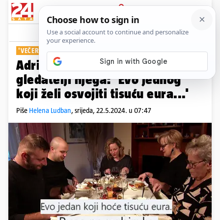
PRIJAVA
Show
Komentari
4
'VEČERA ZA 5'
Adrian kritizirao tijesto i pitu, a
gledatelji njega: 'Evo jednog
koji želi osvojiti tisuću eura...'
Piše
Helena Ludban
,
srijeda, 22.5.2024. u 07:47