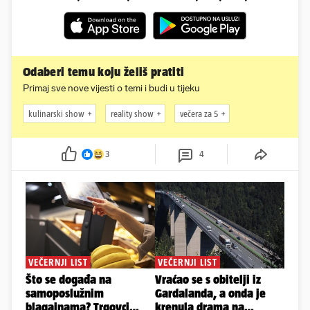
Odaberi temu koju želiš pratiti
Primaj sve nove vijesti o temi i budi u tijeku
kulinarski show
reality show
večera za 5
3
4