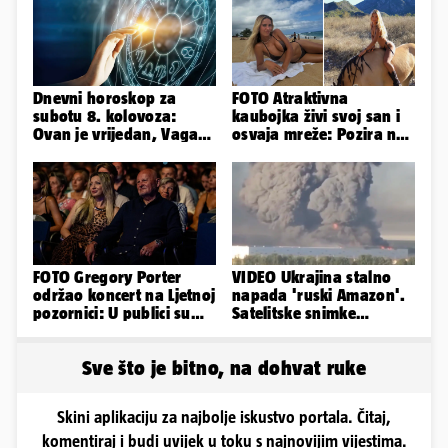
Dnevni horoskop za
FOTO Atraktivna
subotu 8. kolovoza:
kaubojka živi svoj san i
Ovan je vrijedan, Vaga
osvaja mreže: Pozira na
uživa u izlascima...
konjima, nastupa na
rodeu...
FOTO Gregory Porter
VIDEO Ukrajina stalno
održao koncert na Ljetnoj
napada 'ruski Amazon'.
pozornici: U publici su
Satelitske snimke
bili Mateša i Blanka
pokazale što se događa
Sve što je bitno, na dohvat ruke
Skini aplikaciju za najbolje iskustvo portala. Čitaj,
komentiraj i budi uvijek u toku s najnovijim vijestima.