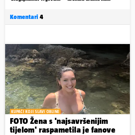
Komentari
4
KUPAĆI KOJI SLAVI OBLINE
FOTO Žena s 'najsavršenijim
tijelom' raspametila je fanove