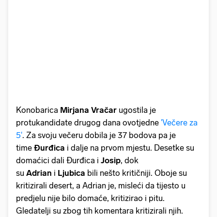
Konobarica
Mirjana Vračar
ugostila je
protukandidate drugog dana ovotjedne
'Večere za
5'
. Za svoju večeru dobila je 37 bodova pa je
time
Đurđica
i dalje na prvom mjestu. Desetke su
domaćici dali Đurđica i
Josip
, dok
su
Adrian
i
Ljubica
bili nešto kritičniji. Oboje su
kritizirali desert, a Adrian je, misleći da tijesto u
predjelu nije bilo domaće, kritizirao i pitu.
Gledatelji su zbog tih komentara kritizirali njih.