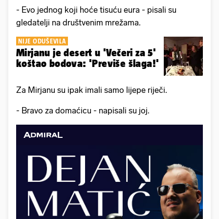
- Evo jednog koji hoće tisuću eura - pisali su
gledatelji na društvenim mrežama.
NIJE ODUŠEVILA
Mirjanu je desert u 'Večeri za 5'
koštao bodova: 'Previše šlaga!'
Za Mirjanu su ipak imali samo lijepe riječi.
- Bravo za domaćicu - napisali su joj.