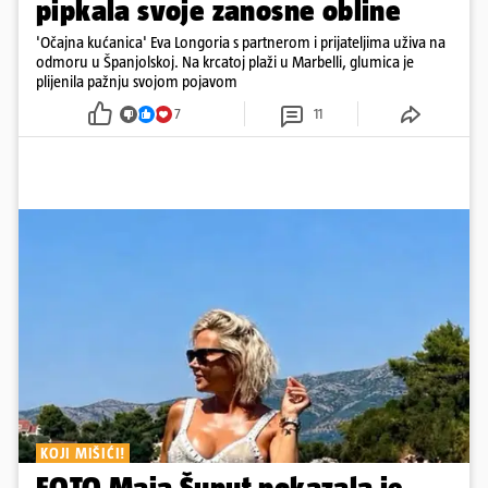
pipkala svoje zanosne obline
'Očajna kućanica' Eva Longoria s partnerom i prijateljima uživa na
odmoru u Španjolskoj. Na krcatoj plaži u Marbelli, glumica je
plijenila pažnju svojom pojavom
7
11
KOJI MIŠIĆI!
FOTO Maja Šuput pokazala je