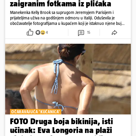
zaigranim fotkama iz plićaka
Manekenka Kelly Brook sa suprugom Jeremyjem Parisijem i
prijateljima uživa na godišnjem odmoru u Italiji. Oduševila je
obožavatelje fotografijama u kupaćem koji je istaknuo njene bujne
obline
4
15
OČARAVAJUĆA 'KUĆANICA'
FOTO Druga boja bikinija, isti
učinak: Eva Longoria na plaži