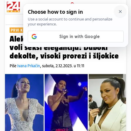
PRIJAVA
Show
Komentari
55
PRVI KONCERT U ARENI
Aleksandra Prijović na pozornici
voli seksi eleganciju: Duboki
dekolte, visoki prorezi i šljokice
Piše
Ivana Prkačin
,
subota, 2.12.2023. u 11:11