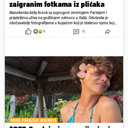
zaigranim fotkama iz plićaka
Manekenka Kelly Brook sa suprugom Jeremyjem Parisijem i
prijateljima uživa na godišnjem odmoru u Italiji. Oduševila je
obožavatelje fotografijama u kupaćem koji je istaknuo njene bujne
obline
4
15
RADO POKAZUJE ATRIBUTE