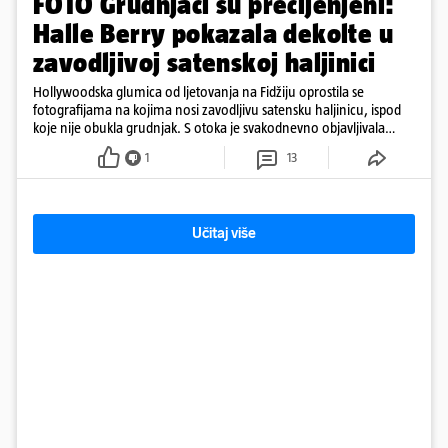
FOTO Grudnjaci su precijenjeni:
Halle Berry pokazala dekolte u
zavodljivoj satenskoj haljinici
Hollywoodska glumica od ljetovanja na Fidžiju oprostila se
fotografijama na kojima nosi zavodljivu satensku haljinicu, ispod
koje nije obukla grudnjak. S otoka je svakodnevno objavljivala
fotografije u kupaćem
1
13
Učitaj više