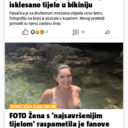
isklesano tijelo u bikiniju
Pjevačica je na društvenim mrežama objavila novu ljetnu
fotografiju na kojoj je pozirala u kupaćem. Mnogi pratitelji
pohvalili su njenu zavidnu liniju
27
67
KUPAĆI KOJI SLAVI OBLINE
FOTO Žena s 'najsavršenijim
tijelom' raspametila je fanove