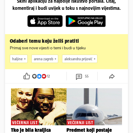
Skini aplikaciju za najbolje iskustvo portala. Čitaj,
komentiraj i budi uvijek u toku s najnovijim vijestima.
Odaberi temu koju želiš pratiti
Primaj sve nove vijesti o temi i budi u tijeku
haljine
arena zagreb
aleksandra prijović
12
55