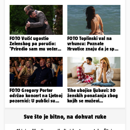
FOTO Vučić ugostio
FOTO Toplinski val na
Zelenskog pa poručio:
vrhuncu: Poznate
'Priredio sam mu večeru
Hrvatice znaju da je spas
i poželio dobrodošlicu'
u minijaturnom bikiniju
FOTO Gregory Porter
Tihe ubojice ljubavi: 30
održao koncert na Ljetnoj
ženskih ponašanja zbog
pozornici: U publici su
kojih se muževi
bili Mateša i Blanka
emocionalno distanciraju
Sve što je bitno, na dohvat ruke