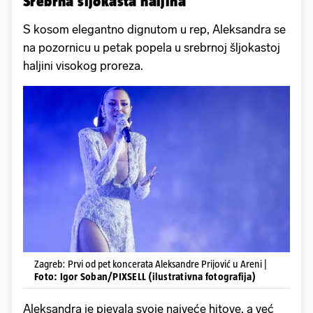
Srebrna šljokasta haljina
S kosom elegantno dignutom u rep, Aleksandra se
na pozornicu u petak popela u srebrnoj šljokastoj
haljini visokog proreza.
Zagreb: Prvi od pet koncerata Aleksandre Prijović u Areni |
Foto: Igor Soban/PIXSELL (ilustrativna fotografija)
Aleksandra je pjevala svoje najveće hitove, a već