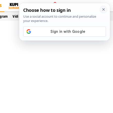
S
PRIJAVA
ogram
Vidi još…