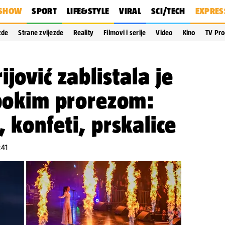
SHOW
SPORT
LIFE&STYLE
VIRAL
SCI/TECH
EXPRES
zde
Strane zvijezde
Reality
Filmovi i serije
Video
Kino
TV Pr
jović zablistala je
ubokim prorezom:
 konfeti, prskalice
:41