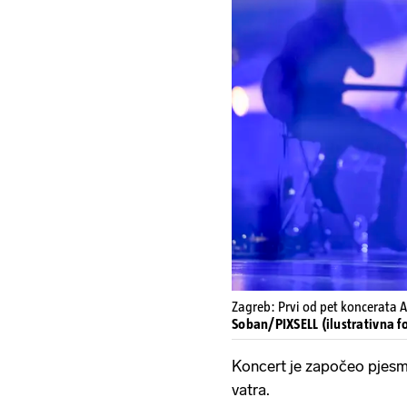
Zagreb: Prvi od pet koncerata A
Soban/PIXSELL (ilustrativna fo
Koncert je započeo pjesmo
vatra.