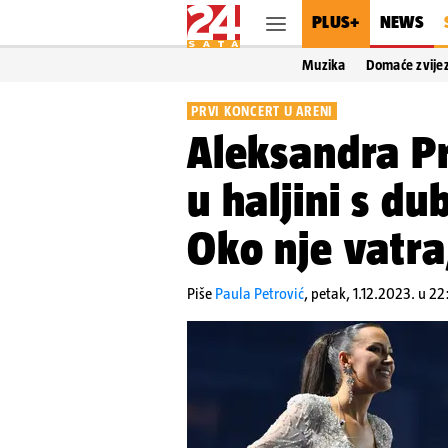
PLUS+
NEWS
Muzika
Domaće zvije
PRVI KONCERT U ARENI
Aleksandra Pri
u haljini s d
Oko nje vatra,
Piše
Paula Petrović
,
petak, 1.12.2023. u 22