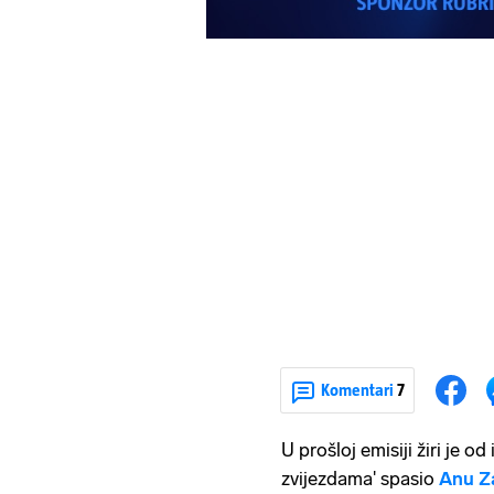
Komentari
7
U prošloj emisiji žiri je o
zvijezdama' spasio
Anu Z