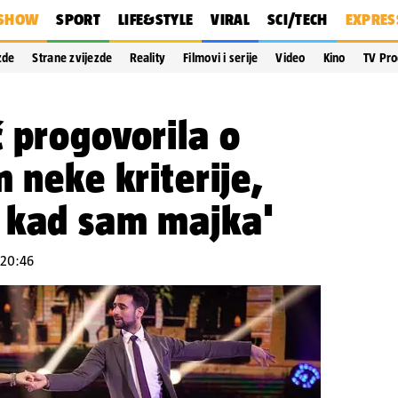
SHOW
SPORT
LIFE&STYLE
VIRAL
SCI/TECH
EXPRES
zde
Strane zvijezde
Reality
Filmovi i serije
Video
Kino
TV Pr
 progovorila o
 neke kriterije,
 kad sam majka'
 20:46