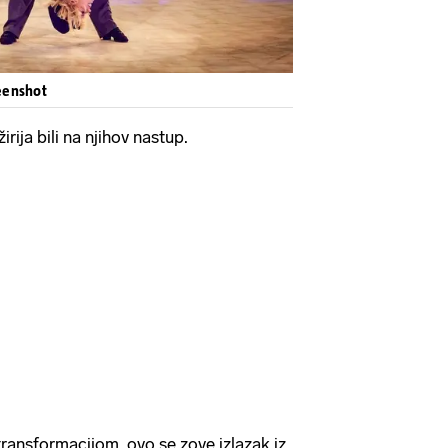
eenshot
rija bili na njihov nastup.
ransformacijom, ovo se zove izlazak iz