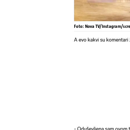
Foto: Nova TV/Instagram/scr
A evo kakvi su komentari ži
- Oduševljena sam ovom t