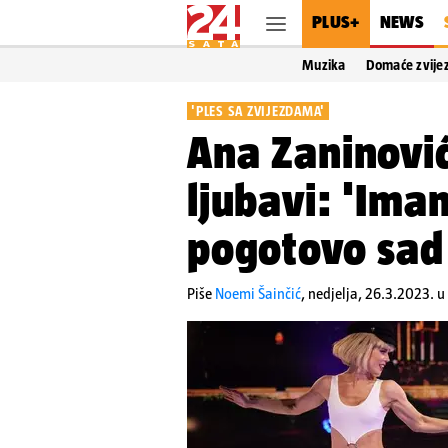
PLUS+
NEWS
Muzika
Domaće zvije
'PLES SA ZVIJEZDAMA'
Ana Zaninović
ljubavi: 'Imam
pogotovo sad
Piše
Noemi Šainčić
,
nedjelja, 26.3.2023. u