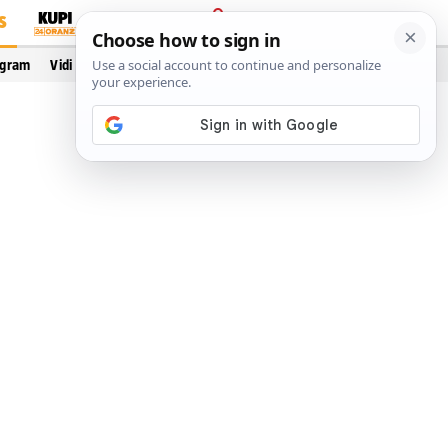
S
PRIJAVA
ogram
Vidi još…