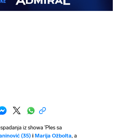
d ispadanja iz showa 'Ples sa
aninović
(35)
i
Marija Ožbolta
, a