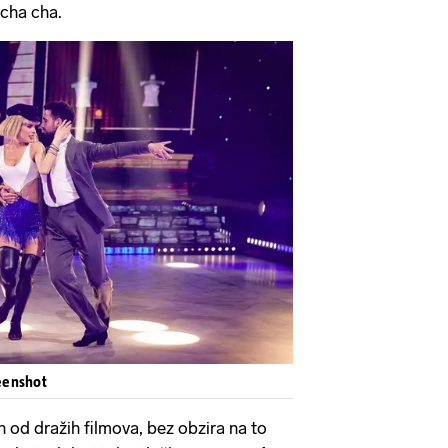
 cha cha.
eenshot
n od dražih filmova, bez obzira na to