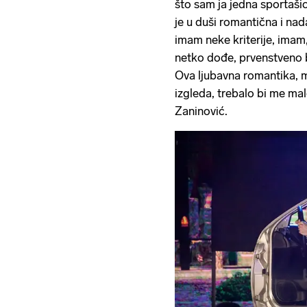
što sam ja jedna sportašic
je u duši romantična i nad
imam neke kriterije, ima
netko dođe, prvenstveno bi
Ova ljubavna romantika, 
izgleda, trebalo bi me mal
Zaninović.