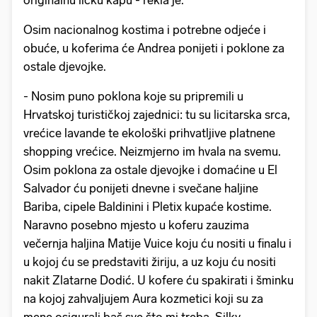
originalnu ličku kapu - rekla je.
Osim nacionalnog kostima i potrebne odjeće i
obuće, u koferima će Andrea ponijeti i poklone za
ostale djevojke.
- Nosim puno poklona koje su pripremili u
Hrvatskoj turističkoj zajednici: tu su licitarska srca,
vrećice lavande te ekološki prihvatljive platnene
shopping vrećice. Neizmjerno im hvala na svemu.
Osim poklona za ostale djevojke i domaćine u El
Salvador ću ponijeti dnevne i svečane haljine
Bariba, cipele Baldinini i Pletix kupaće kostime.
Naravno posebno mjesto u koferu zauzima
večernja haljina Matije Vuice koju ću nositi u finalu i
u kojoj ću se predstaviti žiriju, a uz koju ću nositi
nakit Zlatarne Dodić. U kofere ću spakirati i šminku
na kojoj zahvaljujem Aura kozmetici koji su za