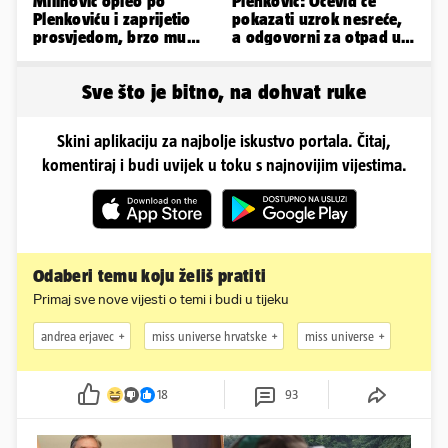
Milinović opleo po
Plenković: Očevid će
Plenkoviću i zaprijetio
pokazati uzrok nesreće,
prosvjedom, brzo mu
a odgovorni za otpad u
stigao odgovor građana
Gospiću će odgovarati
Gospića
Sve što je bitno, na dohvat ruke
Skini aplikaciju za najbolje iskustvo portala. Čitaj,
komentiraj i budi uvijek u toku s najnovijim vijestima.
Odaberi temu koju želiš pratiti
Primaj sve nove vijesti o temi i budi u tijeku
andrea erjavec
miss universe hrvatske
miss universe
18
93