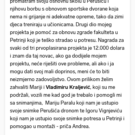
promatram svoju osnovnu školu u Perušiću i
njihovu borbu s obnovom sportske dvorane koja
nema ni grijanje ni adekvatne opreme, tako da zimi
djeca treniraju u učionicama. Drugi dio mojeg
projekta je pomoć za obnovu zgrade fakulteta u
Petrinji koji je teško stradao u potresu. Nagrada za
svaki od tri prvoplasirana projekta je 12.000 dolara
i znam da taj novac, ako ga dodijele mojem
projektu, neće riješiti ove probleme, ali ako i ja
mogu dati svoj mali doprinos, meni će to biti
neizmjerno zadovoljstvo. Ovom prilikom želim
zahvaliti Mariji i
Vladimiru Kraljević
, koji su me
podržali, vozili me kad god je trebalo i pomogli mi
sa snimanjima, Mariju Paralu koji nam je ustupio
svoje snimke Perušića dronom te Igoru Vignjeviću
koji nam je ustupio svoje snimke potresa u Petrinji i
pomogao u montaži - priča Andrea.