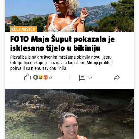
KOJI MIŠIĆI!
FOTO Maja Šuput pokazala je
isklesano tijelo u bikiniju
Pjevačica je na društvenim mrežama objavila novu ljetnu
fotografiju na kojoj je pozirala u kupaćem. Mnogi pratitelji
pohvalili su njenu zavidnu liniju
27
67