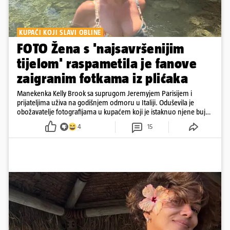
KUPAĆI KOJI SLAVI OBLINE
FOTO Žena s 'najsavršenijim
tijelom' raspametila je fanove
zaigranim fotkama iz plićaka
Manekenka Kelly Brook sa suprugom Jeremyjem Parisijem i
prijateljima uživa na godišnjem odmoru u Italiji. Oduševila je
obožavatelje fotografijama u kupaćem koji je istaknuo njene bujne
obline
4
15