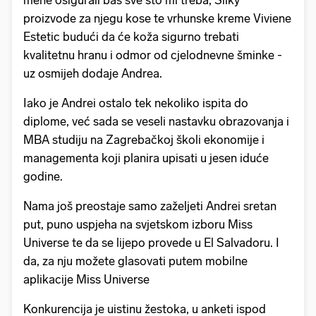
mene osigurali baš sve što mi treba, Silky
proizvode za njegu kose te vrhunske kreme Viviene
Estetic budući da će koža sigurno trebati
kvalitetnu hranu i odmor od cjelodnevne šminke -
uz osmijeh dodaje Andrea.
Iako je Andrei ostalo tek nekoliko ispita do
diplome, već sada se veseli nastavku obrazovanja i
MBA studiju na Zagrebačkoj školi ekonomije i
managementa koji planira upisati u jesen iduće
godine.
Nama još preostaje samo zaželjeti Andrei sretan
put, puno uspjeha na svjetskom izboru Miss
Universe te da se lijepo provede u El Salvadoru. I
da, za nju možete glasovati putem mobilne
aplikacije Miss Universe
Konkurencija je uistinu žestoka, u anketi ispod