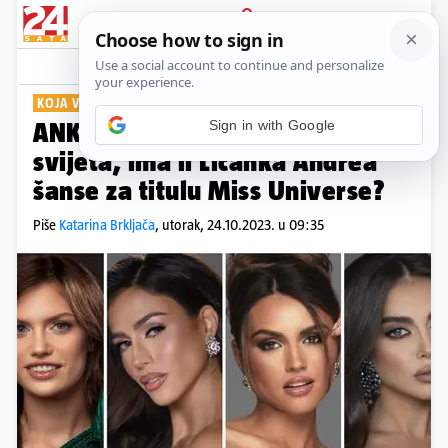
PRIJAVA
Show
Komentari
93
KOJA VAM JE NAJLJEPŠA?
ANKETA Ovo su najljepše žene
svijeta, ima li Ličanka Andrea
šanse za titulu Miss Universe?
Piše
Katarina Brkljača
,
utorak, 24.10.2023. u 09:35