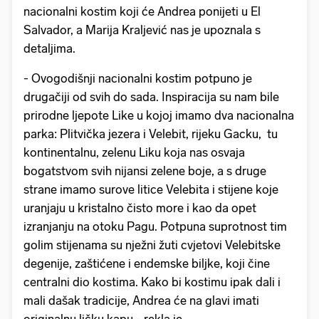
nacionalni kostim koji će Andrea ponijeti u El
Salvador, a Marija Kraljević nas je upoznala s
detaljima.
- Ovogodišnji nacionalni kostim potpuno je
drugačiji od svih do sada. Inspiracija su nam bile
prirodne ljepote Like u kojoj imamo dva nacionalna
parka: Plitvička jezera i Velebit, rijeku Gacku, tu
kontinentalnu, zelenu Liku koja nas osvaja
bogatstvom svih nijansi zelene boje, a s druge
strane imamo surove litice Velebita i stijene koje
uranjaju u kristalno čisto more i kao da opet
izranjanju na otoku Pagu. Potpuna suprotnost tim
golim stijenama su nježni žuti cvjetovi Velebitske
degenije, zaštićene i endemske biljke, koji čine
centralni dio kostima. Kako bi kostimu ipak dali i
mali dašak tradicije, Andrea će na glavi imati