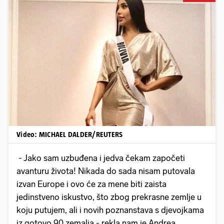
Pokretanje videa...
Video: MICHAEL DALDER/REUTERS
- Jako sam uzbuđena i jedva čekam započeti
avanturu života! Nikada do sada nisam putovala
izvan Europe i ovo će za mene biti zaista
jedinstveno iskustvo, što zbog prekrasne zemlje u
koju putujem, ali i novih poznanstava s djevojkama
iz gotovo 90 zemalja - rekla nam je Andrea.