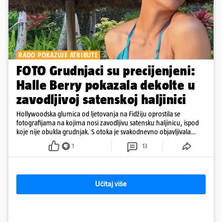
RADO POKAZUJE ATRIBUTE
FOTO Grudnjaci su precijenjeni:
Halle Berry pokazala dekolte u
zavodljivoj satenskoj haljinici
Hollywoodska glumica od ljetovanja na Fidžiju oprostila se
fotografijama na kojima nosi zavodljivu satensku haljinicu, ispod
koje nije obukla grudnjak. S otoka je svakodnevno objavljivala
fotografije u kupaćem
1
13
Učitaj više