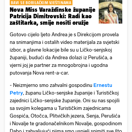
BAVI SE BORILAČKIM VJEŠTINAMA
Nova Miss Varaždinske županije
Patricija Dimitrovski: Radi kao
zaštitarka, smije nositi oružje
Gotovo cijelo ljeto Andrea je s Direkcijom provela
na snimanjima i ostalih video materijala za svjetski
izbor, a glavne lokacije bile su u Ličko-senjskoj
županiji, budući da Andrea dolazi iz Perušića, a
vjerni joj je partner za mnogobrojna i ugodna
putovanja Nova rent-a-car.
- Neizmjerno smo zahvalni gospodinu
Ernestu
Petry
, županu Ličko-senjske županije i Turističkoj
zajednici Ličko-senjske županije. Oni su nas spojili
sa svojim kolegama u Turističkim zajednicama
Gospića, Otočca, Plitvičkih jezera, Senja, Perušića
i Novalje te gradonačelnikom Novalje, gospodinom
Dabo i zahvaljujući njima smo uspjeli snimiti sve što