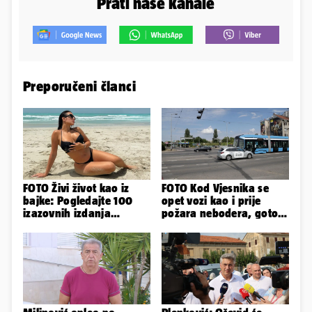
Prati naše kanale
Preporučeni članci
FOTO Živi život kao iz
FOTO Kod Vjesnika se
bajke: Pogledajte 100
opet vozi kao i prije
izazovnih izdanja
požara nebodera, gotovi
Ronaldove Georgine
radovi i na Deželićevoj