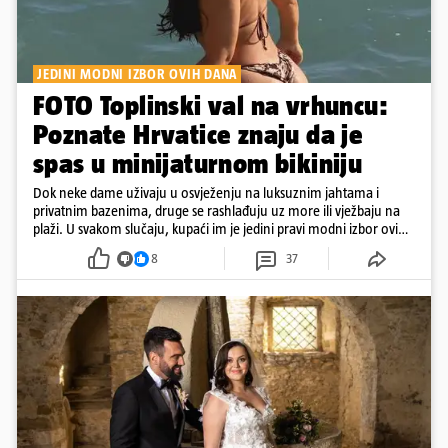
JEDINI MODNI IZBOR OVIH DANA
FOTO Toplinski val na vrhuncu:
Poznate Hrvatice znaju da je
spas u minijaturnom bikiniju
Dok neke dame uživaju u osvježenju na luksuznim jahtama i
privatnim bazenima, druge se rashlađuju uz more ili vježbaju na
plaži. U svakom slučaju, kupaći im je jedini pravi modni izbor ovih
dana
8
37