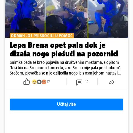
ODMAH JOJ PRISKOČILI U POMOĆ
Lepa Brena opet pala dok je
dizala noge plešući na pozornici
Snimka pada se brzo pojavila na društvenim mrežama, s opisom
'Nisi bio na Breninom koncertu, ako Brena nije pala pred tobom'.
Srećom, pjevačica se nije ozlijedila nego je s osmijehom nastavila
pjevati
17
15
Učitaj više