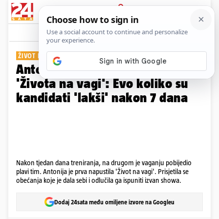
PRIJAVA
Galerija
Komentari
0
ŽIVOT NA VAGI
Antonija se prva oprostila od
'Života na vagi': Evo koliko su
kandidati 'lakši' nakon 7 dana
Nakon tjedan dana treniranja, na drugom je vaganju pobijedio
plavi tim. Antonija je prva napustila 'Život na vagi'. Prisjetila se
obećanja koje je dala sebi i odlučila ga ispuniti izvan showa.
Dodaj 24sata među omiljene izvore na Googleu