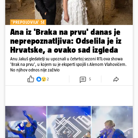
'PREPOLOVILA' SE
Ana iz 'Braka na prvu' danas je
neprepoznatljiva: Odselila je iz
Hrvatske, a ovako sad izgleda
Anu Jakuš gledatelji su upoznali u četvrtoj sezoni RTL-ova showa
'Brak na prvu', u kojem su je eksperti spojili s Alenom Vlahovićem.
No njihov odnos nije zaživio
2
5