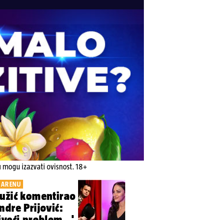
u mogu izazvati ovisnost. 18+
 ARENU
užić komentirao
ndre Prijović:
veći problem...'