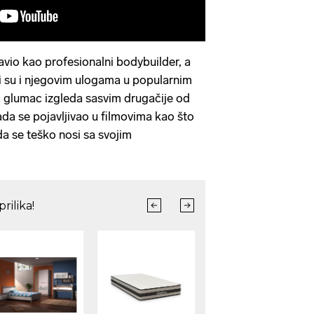
vio kao profesionalni bodybuilder, a
i su i njegovim ulogama u popularnim
a glumac izgleda sasvim drugačije od
da se pojavljivao u filmovima kao što
 da se teško nosi sa svojim