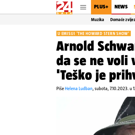
PLUS+
NEWS
Muzika
Domaće zvije
U EMISIJI 'THE HOWARD STERN SHOW'
Arnold Schwa
da se ne voli 
'Teško je prih
Piše
Helena Ludban
,
subota, 7.10.2023. u 