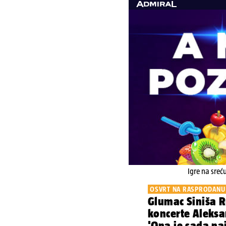
Igre na sreć
OSVRT NA RASPRODANU
Glumac Siniša R
koncerte Aleksa
'Ona je sada naj