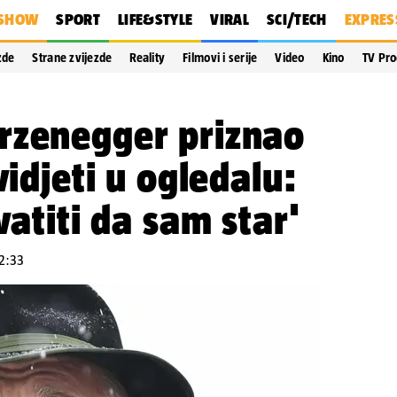
SHOW
SPORT
LIFE&STYLE
VIRAL
SCI/TECH
EXPRES
zde
Strane zvijezde
Reality
Filmovi i serije
Video
Kino
TV Pr
rzenegger priznao
vidjeti u ogledalu:
vatiti da sam star'
12:33