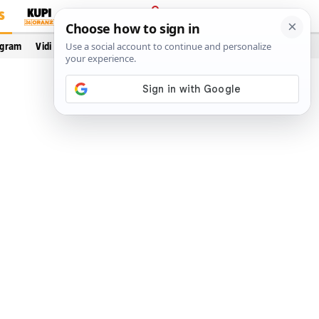
S
PRIJAVA
ogram
Vidi još…