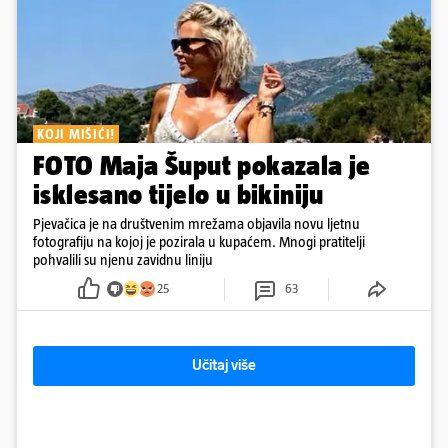
KOJI MIŠIĆI!
FOTO Maja Šuput pokazala je
isklesano tijelo u bikiniju
Pjevačica je na društvenim mrežama objavila novu ljetnu
fotografiju na kojoj je pozirala u kupaćem. Mnogi pratitelji
pohvalili su njenu zavidnu liniju
25
63
Učitaj više