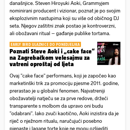
današnjice. Steven Hiroyuki Aoki, Grammyjem
nominirani producent i vizionar, poznat je po svojim
eksplozivnim nastupima koji su više od običnog DJ
seta. Njegov zaštitni znak postao je kontroverzni,
ali obožavani ritual – gađanje publike tortama.
EARLY BIRD ULAZNICE DO PONEDJELJKA
Poznati Steve Aoki i „cake face“
na Zagrebačkom velesajmu za
vatreni oproštaj od ljeta
Ovaj "cake face" performans, koji je započeo kao
marketinški trik za promociju pjesme 2011. godine,
prerastao je u globalni fenomen. Najvatreniji
obožavatelji natječu se za prve redove, držeći
transparente s molbom da upravo oni budu
"odabrani". Iako zvuči kaotično, Aoki inzistira da je
riječ o nježnom ritualu, naručujući posebno
pjenaste i lagane torte koje ne mogu ozlijediti