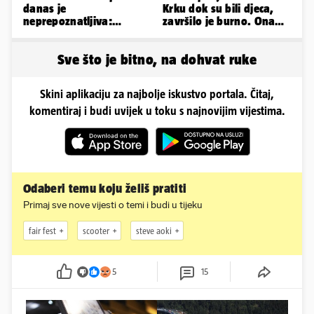
danas je
Krku dok su bili djeca,
neprepoznatljiva:
završilo je burno. Ona
Odselila je iz Hrvatske, a
sad želi 50 milijuna eura
ovako sad izgleda
Sve što je bitno, na dohvat ruke
Skini aplikaciju za najbolje iskustvo portala. Čitaj,
komentiraj i budi uvijek u toku s najnovijim vijestima.
Odaberi temu koju želiš pratiti
Primaj sve nove vijesti o temi i budi u tijeku
fair fest
scooter
steve aoki
5
15