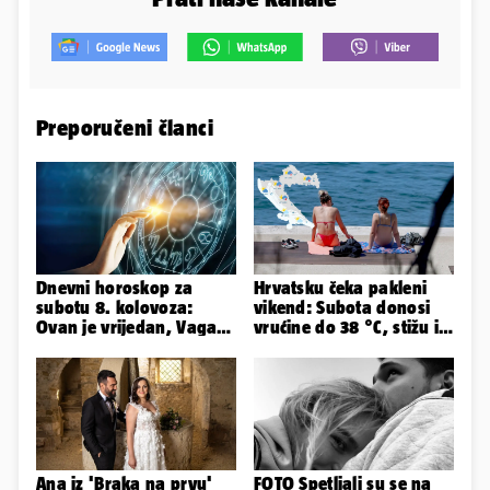
Preporučeni članci
Dnevni horoskop za
Hrvatsku čeka pakleni
subotu 8. kolovoza:
vikend: Subota donosi
Ovan je vrijedan, Vaga
vrućine do 38 °C, stižu i
uživa u izlascima...
grmljavinski pljuskovi
Ana iz 'Braka na prvu'
FOTO Spetljali su se na