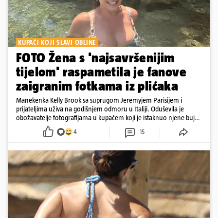
KUPAĆI KOJI SLAVI OBLINE
FOTO Žena s 'najsavršenijim
tijelom' raspametila je fanove
zaigranim fotkama iz plićaka
Manekenka Kelly Brook sa suprugom Jeremyjem Parisijem i
prijateljima uživa na godišnjem odmoru u Italiji. Oduševila je
obožavatelje fotografijama u kupaćem koji je istaknuo njene bujne
obline
4
15