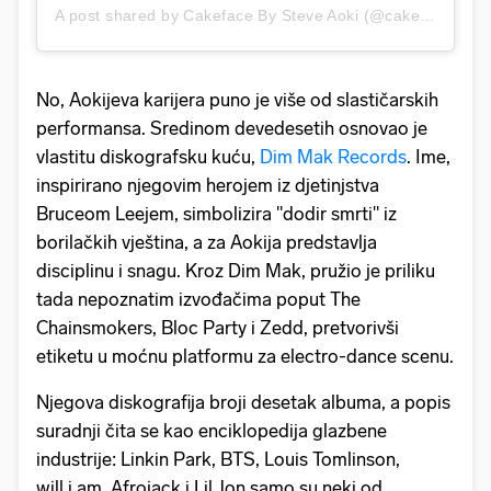
A post shared by Cakeface By Steve Aoki (@cakefaceseries)
No, Aokijeva karijera puno je više od slastičarskih
performansa. Sredinom devedesetih osnovao je
vlastitu diskografsku kuću,
Dim Mak Records
. Ime,
inspirirano njegovim herojem iz djetinjstva
Bruceom Leejem, simbolizira "dodir smrti" iz
borilačkih vještina, a za Aokija predstavlja
disciplinu i snagu. Kroz Dim Mak, pružio je priliku
tada nepoznatim izvođačima poput The
Chainsmokers, Bloc Party i Zedd, pretvorivši
etiketu u moćnu platformu za electro-dance scenu.
Njegova diskografija broji desetak albuma, a popis
suradnji čita se kao enciklopedija glazbene
industrije: Linkin Park, BTS, Louis Tomlinson,
will.i.am, Afrojack i Lil Jon samo su neki od