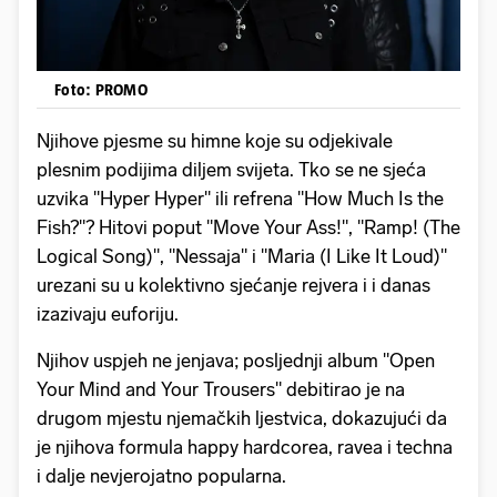
Foto: PROMO
Njihove pjesme su himne koje su odjekivale
plesnim podijima diljem svijeta. Tko se ne sjeća
uzvika "Hyper Hyper" ili refrena "How Much Is the
Fish?"? Hitovi poput "Move Your Ass!", "Ramp! (The
Logical Song)", "Nessaja" i "Maria (I Like It Loud)"
urezani su u kolektivno sjećanje rejvera i i danas
izazivaju euforiju.
Njihov uspjeh ne jenjava; posljednji album "Open
Your Mind and Your Trousers" debitirao je na
drugom mjestu njemačkih ljestvica, dokazujući da
je njihova formula happy hardcorea, ravea i techna
i dalje nevjerojatno popularna.