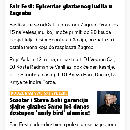
Fair Fest: Epicentar glazbenog ludila u
Zagrebu
Festival će se održati u prostoru Zagreb Pyramids
15 na Velesajmu, koji može primiti do 20 tisuća
posjetitelja. Osim Scootera i Aokija, poznata su i
ostala imena koja će rasplesati Zagreb.
Prije Aokija, 12. rujna, će nastupiti DJ Vedran Car,
DJ Kosta Radman te Vanillaz, dok će dan kasnije,
prije Scootera nastupiti DJ Kneža Hard Dance, DJ
Krnya te Indira Forza.
DOLAZE NAM SVJETSKE ZVIJEZDE
Scooter i Steve Aoki garancija
sjajne glazbe: Samo još danas
dostupne 'early bird' ulaznice!
Fair Fest nudi jedinstvenu priliku da se na jednom