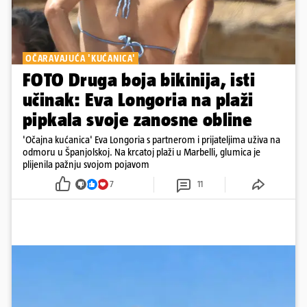
OČARAVAJUĆA 'KUĆANICA'
FOTO Druga boja bikinija, isti
učinak: Eva Longoria na plaži
pipkala svoje zanosne obline
'Očajna kućanica' Eva Longoria s partnerom i prijateljima uživa na
odmoru u Španjolskoj. Na krcatoj plaži u Marbelli, glumica je
plijenila pažnju svojom pojavom
7
11