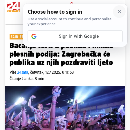
PRIJAVA
Show
Komentari
15
FAIR FEST
Bacanje torti u publiku i himne
plesnih podija: Zagrebačka će
publika uz njih pozdraviti ljeto
Piše
24sata
,
četvrtak, 17.7.2025. u 11:53
Čitanje članka: 3 min