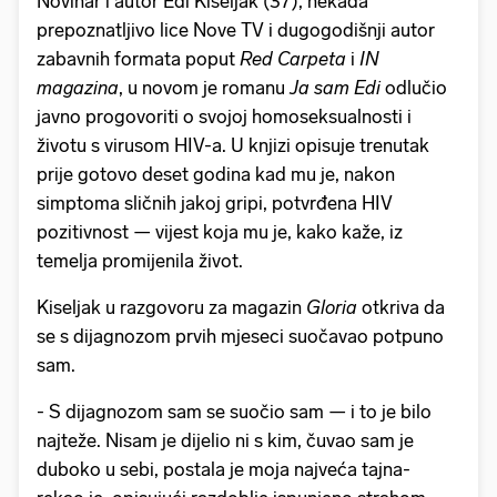
Novinar i autor Edi Kiseljak (37), nekada
prepoznatljivo lice Nove TV i dugogodišnji autor
zabavnih formata poput
Red Carpeta
i
IN
magazina
, u novom je romanu
Ja sam Edi
odlučio
javno progovoriti o svojoj homoseksualnosti i
životu s virusom HIV-a. U knjizi opisuje trenutak
prije gotovo deset godina kad mu je, nakon
simptoma sličnih jakoj gripi, potvrđena HIV
pozitivnost — vijest koja mu je, kako kaže, iz
temelja promijenila život.
Kiseljak u razgovoru za magazin
Gloria
otkriva da
se s dijagnozom prvih mjeseci suočavao potpuno
sam.
- S dijagnozom sam se suočio sam — i to je bilo
najteže. Nisam je dijelio ni s kim, čuvao sam je
duboko u sebi, postala je moja najveća tajna-