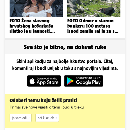
FOTO Žena slavnog
FOTO Odmor u starom
hrvatskog košarkaša
bunkeru 100 metara
rijetko je u javnosti.
ispod zemlje raj je za sva
Ovako im je izgledalo
vaša osjetila
vjenčanje
Sve što je bitno, na dohvat ruke
Skini aplikaciju za najbolje iskustvo portala. Čitaj,
komentiraj i budi uvijek u toku s najnovijim vijestima.
Odaberi temu koju želiš pratiti
Primaj sve nove vijesti o temi i budi u tijeku
ja sam edi
edi kiseljak