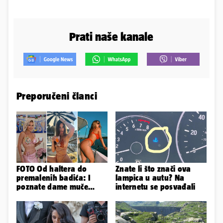
Prati naše kanale
Preporučeni članci
FOTO Od haltera do
Znate li što znači ova
premalenih badića: I
lampica u autu? Na
poznate dame muče
internetu se posvađali
vrućine, evo kako su
pozirale