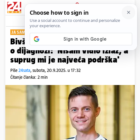
PRIJAVA
Show
Komentari
10
JA SAM EDI
Bivši novinar Nove TV otvoreno
o dijagnozi: 'Nisam vidio izlaz, a
suprug mi je najveća podrška'
Piše
24sata
,
subota, 20.9.2025. u 17:32
Čitanje članka: 2 min