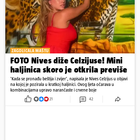
ZAGOLICALA MAŠTU
FOTO Nives diže Celzijuse! Mini
haljinica skoro je otkrila previše
'Kada se pronađu beštija i zvijer', napisala je Nives Celzijus u objavi
na kojoj je pozirala u kratkoj haljinici. Ovog ljeta očarava u
kombinacijama upravo narančaste i crvene boje
21
42