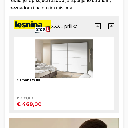
rekao je, opisujući razdoblje ispunjeno strahom,
beznadom i najcrnjim mislima.