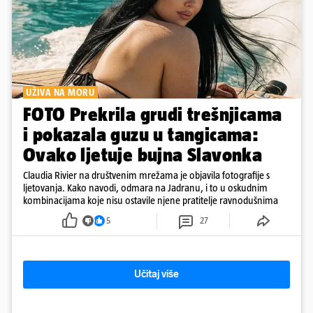
UŽIVA NA MORU
FOTO Prekrila grudi trešnjicama
i pokazala guzu u tangicama:
Ovako ljetuje bujna Slavonka
Claudia Rivier na društvenim mrežama je objavila fotografije s
ljetovanja. Kako navodi, odmara na Jadranu, i to u oskudnim
kombinacijama koje nisu ostavile njene pratitelje ravnodušnima
5
27
Učitaj više