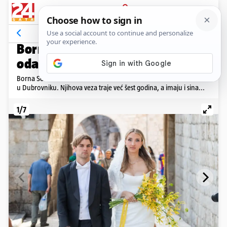
PRIJAVA
Galerija
Komentari
10
LIJEPA IVONA
Borna Sosa se oženio: Evo tko je
odabranica našeg nogometaša
Borna Sosa i Ivona Šimunović izrekli su sudbonosno 'da' u subotu
u Dubrovniku. Njihova veza traje već šest godina, a imaju i sina...
1/7