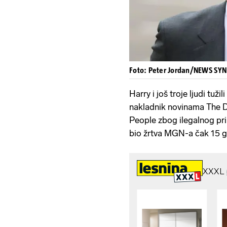
Foto: Peter Jordan/NEWS SY
Harry i još troje ljudi tuž
nakladnik novinama The Da
People zbog ilegalnog prik
bio žrtva MGN-a čak 15 go