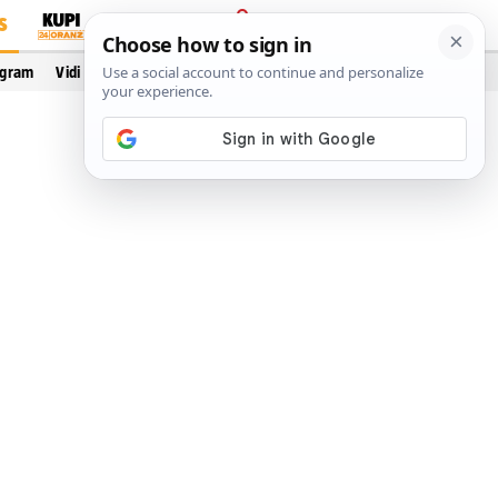
S
PRIJAVA
ogram
Vidi još…