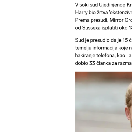
Visoki sud Ujedinjenog Kra
Harry bio žrtva 'ekstenziv
Prema presudi, Mirror G
od Sussexa isplatiti oko 
Sud je presudio da je 15 
temelju informacija koje 
hakiranje telefona, kao i 
dobio 33 članka za razma