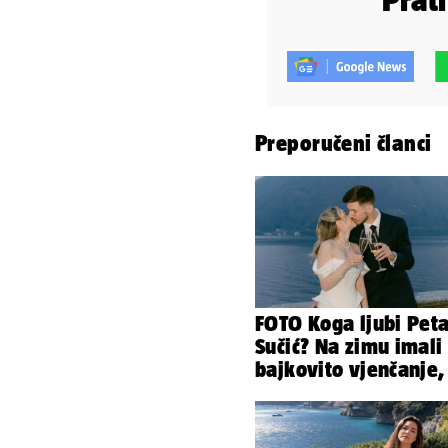
Preporučeni članci
FOTO Koga ljubi Pet
Sučić? Na zimu imali
bajkovito vjenčanje,
sada je na svijet stig
sin!