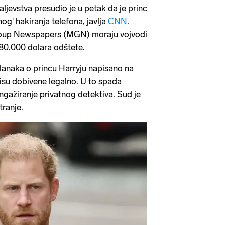
ljevstva presudio je u petak da je princ
nog' hakiranja telefona, javlja
CNN
.
roup Newspapers (MGN) moraju vojvodi
180.000 dolara odštete.
članaka o princu Harryju napisano na
nisu dobivene legalno. U to spada
angažiranje privatnog detektiva. Sud je
tranje.