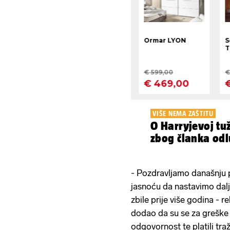
VIŠE NEMA ZAŠTITU
O Harryjevoj tu
zbog članka odlu
- Pozdravljamo današnju 
jasnoću da nastavimo dalje
zbile prije više godina -
dodao da su se za greške u
odgovornost te platili tr