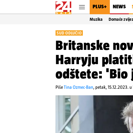
PLUS+
NEWS
Muzika
Domaće zvije
SUD ODLUČIO
Britanske nov
Harryju plati
odštete: 'Bio 
Piše
Tina Ozmec-Ban
,
petak, 15.12.2023. u