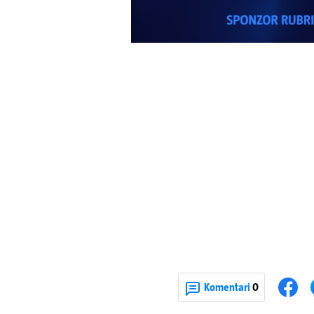
Komentari
0