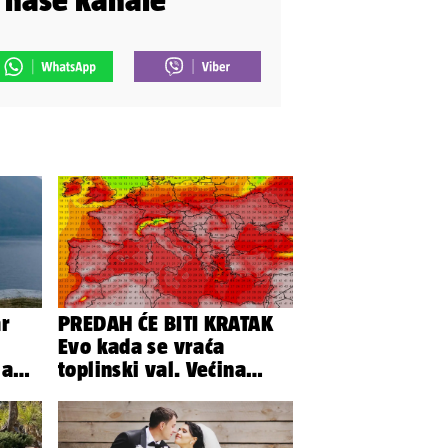
ar
PREDAH ĆE BITI KRATAK
Evo kada se vraća
 a
toplinski val. Većina
ao -
Europe na udaru