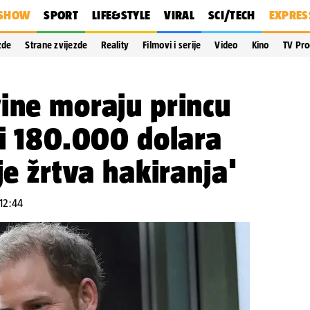
SHOW
SPORT
LIFE&STYLE
VIRAL
SCI/TECH
EXPRES
zde
Strane zvijezde
Reality
Filmovi i serije
Video
Kino
TV Pr
ine moraju princu
ti 180.000 dolara
je žrtva hakiranja'
 12:44