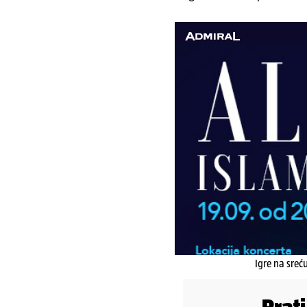
Igre na sreć
Prat