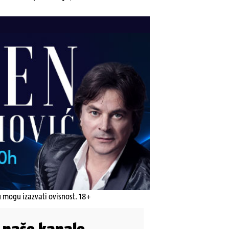
u mogu izazvati ovisnost. 18+
i naše kanale