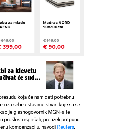
žbi za klevetu
čivat će sud...
presudu koja će nam dati potrebnu
 i iza sebe ostavimo stvari koje su se
 rekao je glasnogovornik MGN-a te
 prošlosti ispričali, preuzeli potpunu
aženu kompenzaciju, navodi
Reuters
.