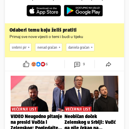
Odaberi temu koju želiš pratiti
Primaj sve nove vijesti o temi i budi u tijeku
srebrni pir
nenad gračan
daniela gračan
6
9