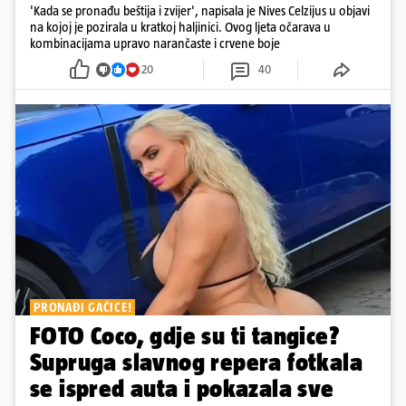
'Kada se pronađu beštija i zvijer', napisala je Nives Celzijus u objavi
na kojoj je pozirala u kratkoj haljinici. Ovog ljeta očarava u
kombinacijama upravo narančaste i crvene boje
20
40
PRONAĐI GAĆICE!
FOTO Coco, gdje su ti tangice?
Supruga slavnog repera fotkala
se ispred auta i pokazala sve