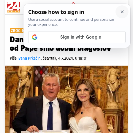
PRIJAVA
Show
Komentari
9
ZBOG NOGOMETA NISU BILI U VATIKANU
Daniela Gračan: 'Za srebrni pir
od Pape smo dobili blagoslov'
Piše
Ivana Prkačin
,
četvrtak, 4.7.2024. u 18:01