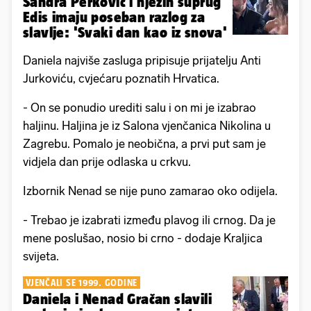
Sandra Perković i njezin suprug
Edis imaju poseban razlog za
slavlje: 'Svaki dan kao iz snova'
Daniela najviše zasluga pripisuje prijatelju Anti
Jurkoviću, cvjećaru poznatih Hrvatica.
- On se ponudio urediti salu i on mi je izabrao
haljinu. Haljina je iz Salona vjenčanica Nikolina u
Zagrebu. Pomalo je neobična, a prvi put sam je
vidjela dan prije odlaska u crkvu.
Izbornik Nenad se nije puno zamarao oko odijela.
- Trebao je izabrati između plavog ili crnog. Da je
mene poslušao, nosio bi crno - dodaje Kraljica
svijeta.
VJENČALI SE 1999. GODINE
Daniela i Nenad Gračan slavili