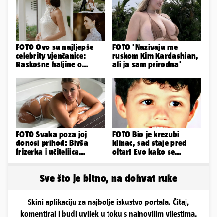
FOTO Ovo su najljepše
FOTO 'Nazivaju me
celebrity vjenčanice:
ruskom Kim Kardashian,
Raskošne haljine o
ali ja sam prirodna'
kojima je pričao cijeli
svijet
FOTO Svaka poza joj
FOTO Bio je krezubi
donosi prihod: Bivša
klinac, sad staje pred
frizerka i učiteljica
oltar! Evo kako se
oblinama je zapalila
mijenjao jedan od
Instagram
najvećih...
Sve što je bitno, na dohvat ruke
Skini aplikaciju za najbolje iskustvo portala. Čitaj,
komentiraj i budi uvijek u toku s najnovijim vijestima.