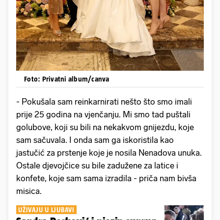
Foto: Privatni album/canva
- Pokušala sam reinkarnirati nešto što smo imali
prije 25 godina na vjenčanju. Mi smo tad puštali
golubove, koji su bili na nekakvom gnijezdu, koje
sam sačuvala. I onda sam ga iskoristila kao
jastučić za prstenje koje je nosila Nenadova unuka.
Ostale djevojčice su bile zadužene za latice i
konfete, koje sam sama izradila - priča nam bivša
misica.
UŽIVAJU U LJUBAVI