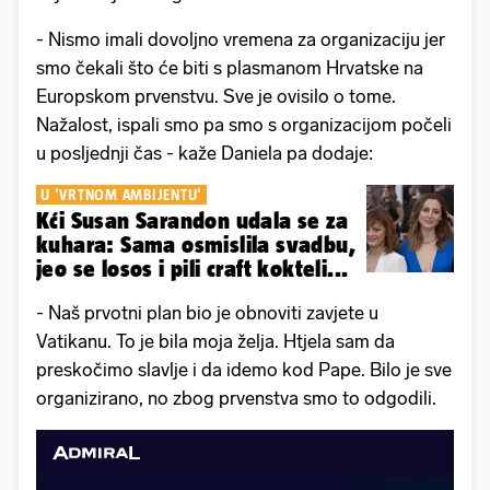
- Nismo imali dovoljno vremena za organizaciju jer
smo čekali što će biti s plasmanom Hrvatske na
Europskom prvenstvu. Sve je ovisilo o tome.
Nažalost, ispali smo pa smo s organizacijom počeli
u posljednji čas - kaže Daniela pa dodaje:
U 'VRTNOM AMBIJENTU'
Kći Susan Sarandon udala se za
kuhara: Sama osmislila svadbu,
jeo se losos i pili craft kokteli...
- Naš prvotni plan bio je obnoviti zavjete u
Vatikanu. To je bila moja želja. Htjela sam da
preskočimo slavlje i da idemo kod Pape. Bilo je sve
organizirano, no zbog prvenstva smo to odgodili.