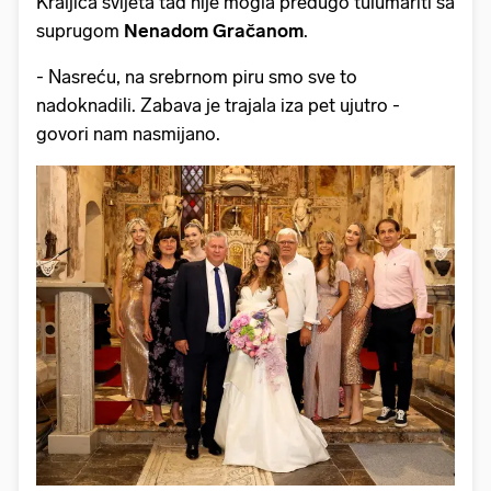
Kraljica svijeta tad nije mogla predugo tulumariti sa
suprugom
Nenadom Gračanom
.
- Nasreću, na srebrnom piru smo sve to
nadoknadili. Zabava je trajala iza pet ujutro -
govori nam nasmijano.