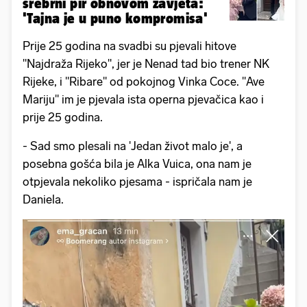
srebrni pir obnovom zavjeta:
'Tajna je u puno kompromisa'
Prije 25 godina na svadbi su pjevali hitove
''Najdraža Rijeko'', jer je Nenad tad bio trener NK
Rijeke, i ''Ribare'' od pokojnog Vinka Coce. ''Ave
Mariju'' im je pjevala ista operna pjevačica kao i
prije 25 godina.
- Sad smo plesali na 'Jedan život malo je', a
posebna gošća bila je Alka Vuica, ona nam je
otpjevala nekoliko pjesama - ispričala nam je
Daniela.