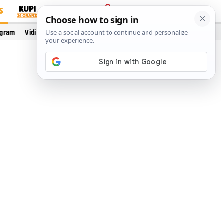
S
PRIJAVA
ogram
Vidi još…