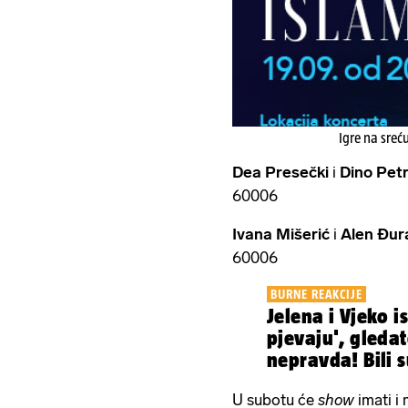
Igre na sreć
Dea Presečki
i
Dino Petr
60006
Ivana Mišerić
i
Alen Đur
60006
BURNE REAKCIJE
Jelena i Vjeko ispali iz 'Zvijezde
pjevaju', gledate
nepravda! Bili 
U subotu će
show
imati i