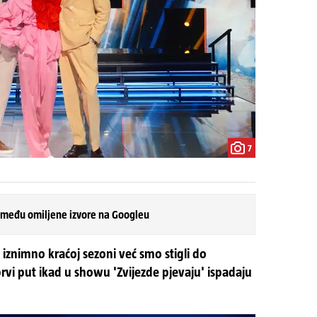
7
 među omiljene izvore na Googleu
j iznimno kraćoj sezoni već smo stigli do
prvi put ikad u showu 'Zvijezde pjevaju' ispadaju