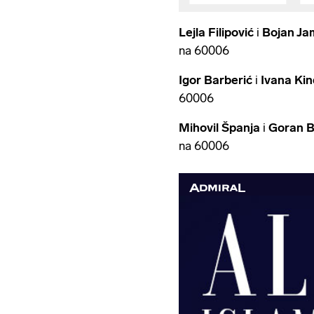
Lejla Filipović
i
Bojan Ja
na 60006
Igor Barberić
i
Ivana Kin
60006
Mihovil Španja
i
Goran B
na 60006