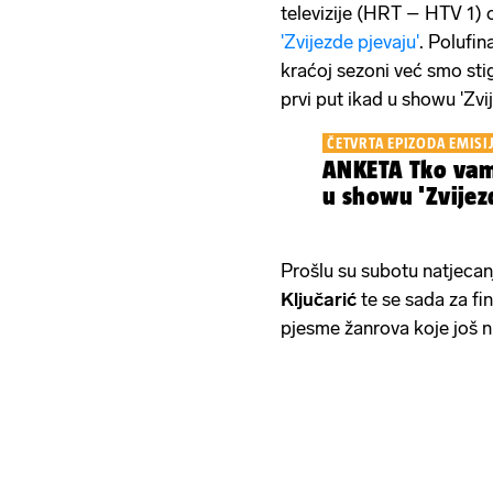
televizije (HRT – HTV 1) 
'Zvijezde pjevaju'
. Polufin
kraćoj sezoni već smo stig
prvi put ikad u showu 'Zvi
ČETVRTA EPIZODA EMISI
ANKETA Tko vam 
u showu 'Zvijez
Prošlu su subotu natjecanj
Ključarić
te se sada za fi
pjesme žanrova koje još ni