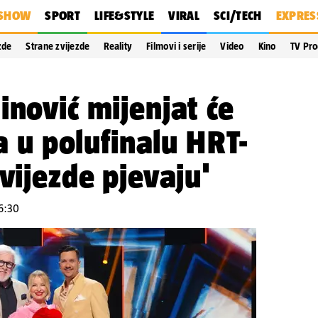
SHOW
SPORT
LIFE&STYLE
VIRAL
SCI/TECH
EXPRES
zde
Strane zvijezde
Reality
Filmovi i serije
Video
Kino
TV Pr
inović mijenjat će
ja u polufinalu HRT-
vijezde pjevaju'
16:30