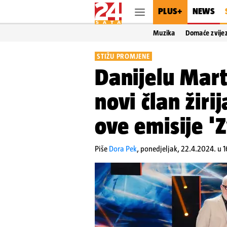
PLUS+
NEWS
Muzika
Domaće zvije
STIŽU PROMJENE
Danijelu Mart
novi član žiri
ove emisije 'Z
Piše
Dora Pek
,
ponedjeljak, 22.4.2024. u 