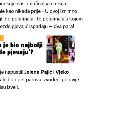
očekuje nas polufinalna emisija
ale kao nikada prije - U ovoj iznimno
li do polufinala i to polufinala u kojem
jezde pjevaju' ispadaju – dva para!
JE
je bio najbolji
de pjevaju'?
e napustili
Jelena Pajić
i
Vjeko
nale bori pet parova izvodeći po dvije
su izveli.