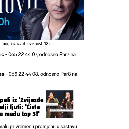
u mogu izazvati ovisnost. 18+
ić
- 065 22 44 07, odnosno Par7 na
as
- 065 22 44 08, odnosno Par8 na
lji ljuti: 'Čista
su među top 3!'
 malu privremenu promjenu u sastavu