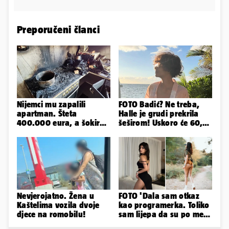
Preporučeni članci
Nijemci mu zapalili
FOTO Badić? Ne treba,
apartman. Šteta
Halle je grudi prekrila
400.000 eura, a šokirao
šeširom! Uskoro će 60,
ga mail od Bookinga
ljetuje u golim izdanjima
Nevjerojatno. Žena u
FOTO 'Dala sam otkaz
Kaštelima vozila dvoje
kao programerka. Toliko
djece na romobilu!
sam lijepa da su po meni
napravili lutku'