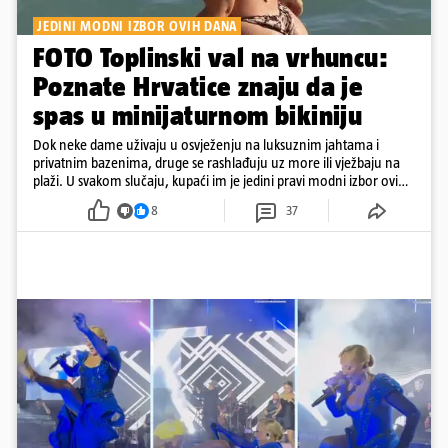
JEDINI MODNI IZBOR OVIH DANA
FOTO Toplinski val na vrhuncu:
Poznate Hrvatice znaju da je
spas u minijaturnom bikiniju
Dok neke dame uživaju u osvježenju na luksuznim jahtama i
privatnim bazenima, druge se rashlađuju uz more ili vježbaju na
plaži. U svakom slučaju, kupaći im je jedini pravi modni izbor ovih
dana
8
37