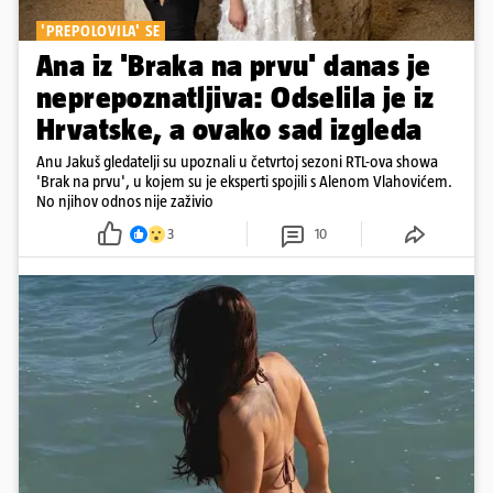
'PREPOLOVILA' SE
Ana iz 'Braka na prvu' danas je
neprepoznatljiva: Odselila je iz
Hrvatske, a ovako sad izgleda
Anu Jakuš gledatelji su upoznali u četvrtoj sezoni RTL-ova showa
'Brak na prvu', u kojem su je eksperti spojili s Alenom Vlahovićem.
No njihov odnos nije zaživio
3
10