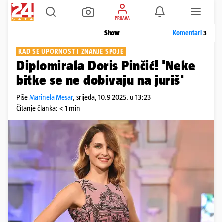
PRIJAVA
Show
Komentari
3
KAD SE UPORNOST I ZNANJE SPOJE
Diplomirala Doris Pinčić! 'Neke
bitke se ne dobivaju na juriš'
Piše
Marinela Mesar
,
srijeda, 10.9.2025. u 13:23
Čitanje članka: < 1 min