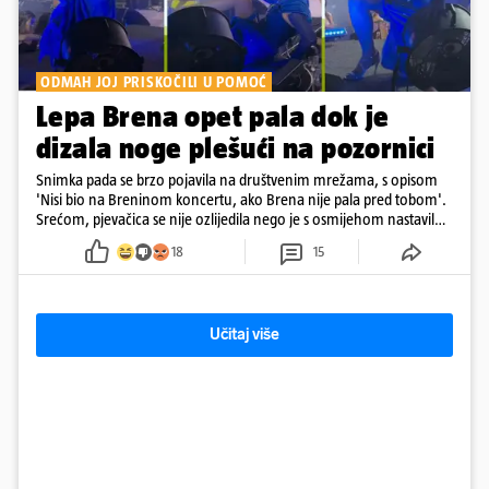
ODMAH JOJ PRISKOČILI U POMOĆ
Lepa Brena opet pala dok je
dizala noge plešući na pozornici
Snimka pada se brzo pojavila na društvenim mrežama, s opisom
'Nisi bio na Breninom koncertu, ako Brena nije pala pred tobom'.
Srećom, pjevačica se nije ozlijedila nego je s osmijehom nastavila
pjevati
18
15
Učitaj više