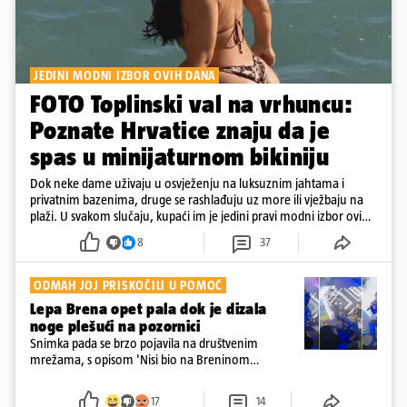
JEDINI MODNI IZBOR OVIH DANA
FOTO Toplinski val na vrhuncu:
Poznate Hrvatice znaju da je
spas u minijaturnom bikiniju
Dok neke dame uživaju u osvježenju na luksuznim jahtama i
privatnim bazenima, druge se rashlađuju uz more ili vježbaju na
plaži. U svakom slučaju, kupaći im je jedini pravi modni izbor ovih
dana
8
37
ODMAH JOJ PRISKOČILI U POMOĆ
Lepa Brena opet pala dok je dizala
noge plešući na pozornici
Snimka pada se brzo pojavila na društvenim
mrežama, s opisom 'Nisi bio na Breninom
koncertu, ako Brena nije pala pred tobom'.
Srećom, pjevačica se nije ozlijedila nego je s
17
14