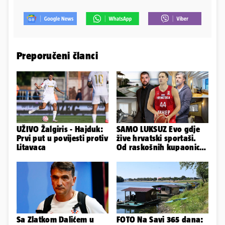
Preporučeni članci
UŽIVO Žalgiris - Hajduk:
SAMO LUKSUZ Evo gdje
Prvi put u povijesti protiv
žive hrvatski sportaši.
Litavaca
Od raskošnih kupaonica
pa do privatnog kina
Sa Zlatkom Dalićem u
FOTO Na Savi 365 dana: