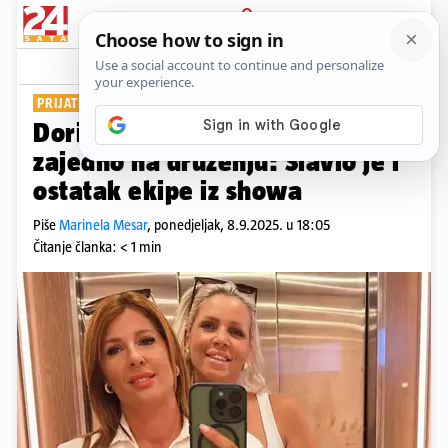
PRIJAVA
Show
Komentari
4
PRIJATELJSTVO I DALJE TRAJE
Doris i Tina iz 'Braka na prvu'
zajedno na druženju: Slavio je i
ostatak ekipe iz showa
Piše
Marinela Mesar
,
ponedjeljak, 8.9.2025. u 18:05
Čitanje članka: < 1 min