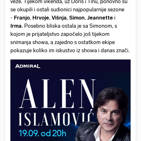
veze. Tijekom vikenda, uz Doris i Tinu, ponovno su
se okupili i ostali sudionici najpopularnije sezone
-
Franjo
,
Hrvoje
,
Višnja
,
Simon
,
Jeannette
i
Irma
.
Posebno bliska ostala je sa Simonom, s
kojom je prijateljstvo započelo još tijekom
snimanja showa, a zajedno s ostatkom ekipe
pokazuje koliko im iskustvo iz showa i danas znači.