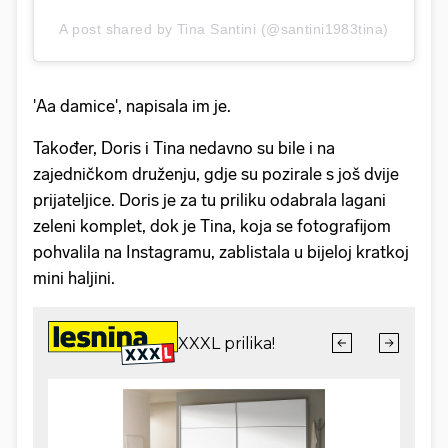
A post shared by Tina Santini (@santini1983tina)
'Aa damice', napisala im je.
Također, Doris i Tina nedavno su bile i na
zajedničkom druženju, gdje su pozirale s još dvije
prijateljice. Doris je za tu priliku odabrala lagani
zeleni komplet, dok je Tina, koja se fotografijom
pohvalila na Instagramu, zablistala u bijeloj kratkoj
mini haljini.