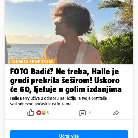
GLUMICA SE NE SRAMI
FOTO Badić? Ne treba, Halle je
grudi prekrila šeširom! Uskoro
će 60, ljetuje u golim izdanjima
Halle Berry uživa u odmoru na Fidžiju, a svoje pratitelje
svakodnevno počasti seksi fotkama
3
4
Učitaj više