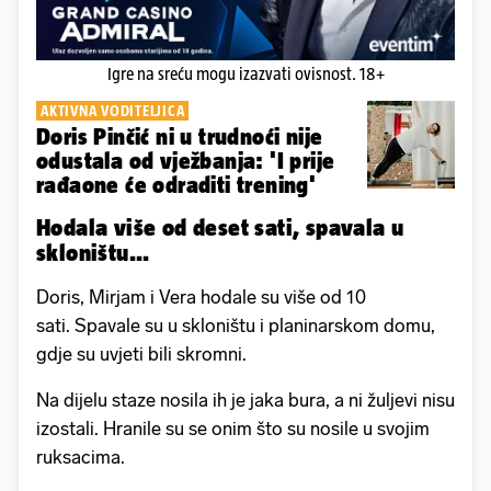
Igre na sreću mogu izazvati ovisnost. 18+
AKTIVNA VODITELJICA
Doris Pinčić ni u trudnoći nije
odustala od vježbanja: 'I prije
rađaone će odraditi trening'
Hodala više od deset sati, spavala u
skloništu...
Doris, Mirjam i Vera hodale su više od 10
sati. Spavale su u skloništu i planinarskom domu,
gdje su uvjeti bili skromni.
Na dijelu staze nosila ih je jaka bura, a ni žuljevi nisu
izostali. Hranile su se onim što su nosile u svojim
ruksacima.