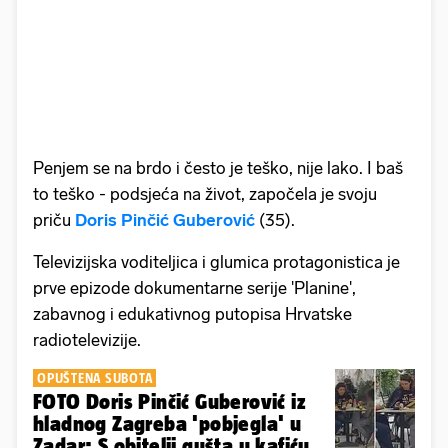
Penjem se na brdo i često je teško, nije lako. I baš
to teško - podsjeća na život, započela je svoju
priču
Doris Pinčić Guberović
(35).
Televizijska voditeljica i glumica protagonistica je
prve epizode dokumentarne serije 'Planine',
zabavnog i edukativnog putopisa Hrvatske
radiotelevizije.
OPUŠTENA SUBOTA
FOTO Doris Pinčić Guberović iz
hladnog Zagreba 'pobjegla' u
Zadar: S obitelji gušta u kafiću