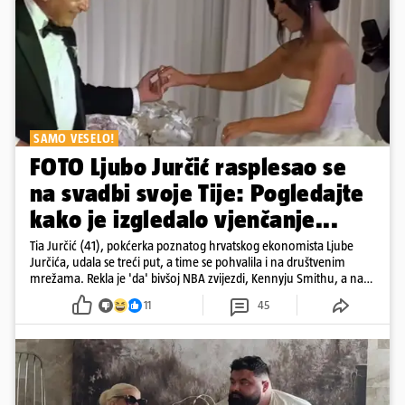
SAMO VESELO!
FOTO Ljubo Jurčić rasplesao se
na svadbi svoje Tije: Pogledajte
kako je izgledalo vjenčanje...
Tia Jurčić (41), pokćerka poznatog hrvatskog ekonomista Ljube
Jurčića, udala se treći put, a time se pohvalila i na društvenim
mrežama. Rekla je 'da' bivšoj NBA zvijezdi, Kennyju Smithu, a na
snimkama i fotografijama je pokazala vesele trenutke s vjenčanja
11
45