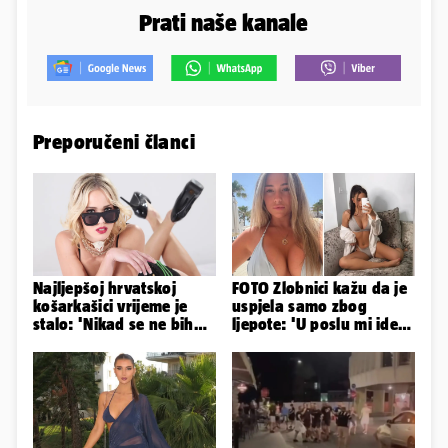
Prati naše kanale
Preporučeni članci
Najljepšoj hrvatskoj
FOTO Zlobnici kažu da je
košarkašici vrijeme je
uspjela samo zbog
stalo: 'Nikad se ne bih
ljepote: 'U poslu mi ide
fotografirala za
jer imam strategiju'
Playboy...'