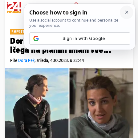
PRIJAVA
Show
Komentari
21
SVESTRANA PLANINARKA
Doris Pinčić na Velebitu: 'I bez
ičega na planini imam sve...'
Piše
Dora Pek
,
srijeda, 4.10.2023. u 22:44