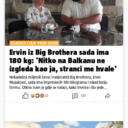
USKORO STAJE PRED OLTAR
Ervin iz Big Brothera sada ima
180 kg: 'Nitko na Balkanu ne
izgleda kao ja, stranci me hvale'
Nekadašnji miljenik žena i natjecatelj Big Brothera, Ervin
Mujaković, sada ima impresivnih 180 kilograma i nikad bolju
formu. Otkrio nam je gdje se nalazi, kako trenira i što jede...
23
120