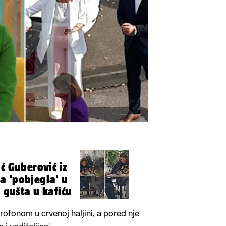
Pokretanje videa...
ć Guberović iz
a 'pobjegla' u
i gušta u kafiću
rofonom u crvenoj haljini, a pored nje