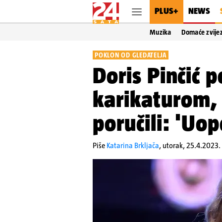
PLUS+
NEWS
Muzika
Domaće zvije
POKLON OD GLEDATELJA
Doris Pinčić 
karikaturom, 
poručili: 'Uop
Piše
Katarina Brkljača
,
utorak, 25.4.2023.