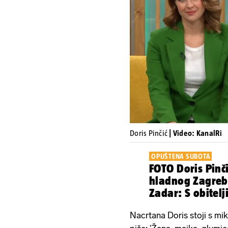
Doris Pinčić
| Video: KanalRi
OPUŠTENA SUBOTA
FOTO Doris Pinči
hladnog Zagreb
Zadar: S obitelj
Nacrtana Doris stoji s mik