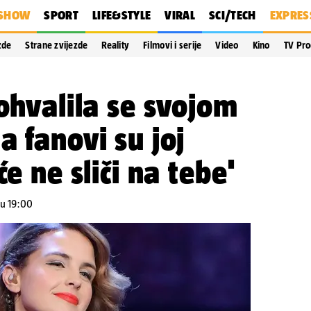
SHOW
SPORT
LIFE&STYLE
VIRAL
SCI/TECH
EXPRES
zde
Strane zvijezde
Reality
Filmovi i serije
Video
Kino
TV Pr
pohvalila se svojom
a fanovi su joj
će ne sliči na tebe'
 u 19:00