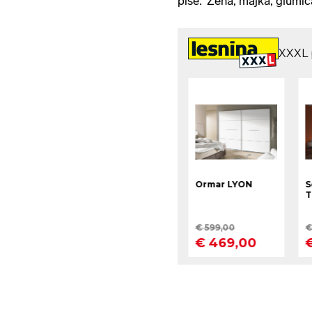
piše: 'Žena, majka, glumica