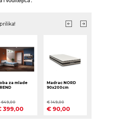
 i voditeljica'.