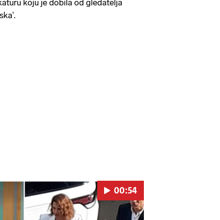
turu koju je dobila od gledatelja
ska'.
00:54