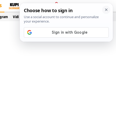
S
PRIJAVA
ogram
Vidi još…