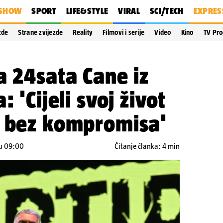
SHOW
SPORT
LIFE&STYLE
VIRAL
SCI/TECH
EXPRES
zde
Strane zvijezde
Reality
Filmovi i serije
Video
Kino
TV Pr
a 24sata Cane iz
: 'Cijeli svoj život
a bez kompromisa'
 u 09:00
Čitanje članka: 4 min