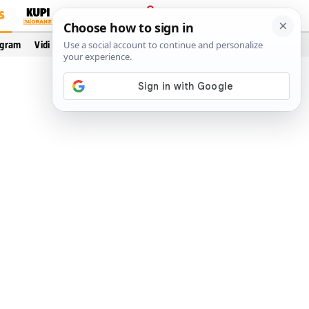
S
PRIJAVA
ogram
Vidi još…