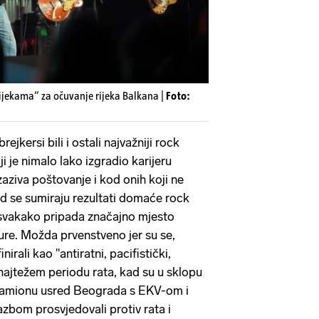
ijekama” za očuvanje rijeka Balkana |
Foto:
jkersi bili i ostali najvažniji rock
i je nimalo lako izgradio karijeru
izaziva poštovanje i kod onih koji ne
ad se sumiraju rezultati domaće rock
 svakako pripada značajno mjesto
ure. Možda prvenstveno jer su se,
irali kao "antiratni, pacifistički,
najtežem periodu rata, kad su u sklopu
a kamionu usred Beograda s EKV-om i
zbom prosvjedovali protiv rata i