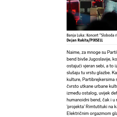
Banja Luka: Koncert “Sloboda r
Dejan Rakita/PIXSELL
Naime, za mnoge su Partibre
bend bivše Jugoslavije, koj
ostajući vjeran sebi, a to 
slušaju tu vrstu glazbe. K
kulture, Partibrejkersima
čvrsto utkane urbane kult
između ostalog, uvijek defin
humanoidni bend, čak i u 
'projekta' Rimtutituki n
Električnim orgazmom gla