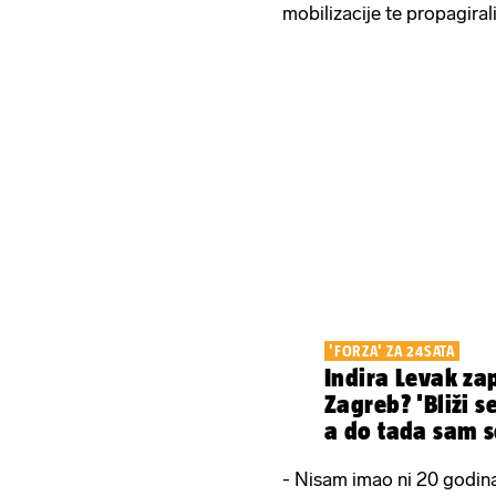
mobilizacije te propagirali
'FORZA' ZA 24SATA
Indira Levak zap
Zagreb? 'Bliži s
a do tada sam s
ovoga'
- Nisam imao ni 20 godina 