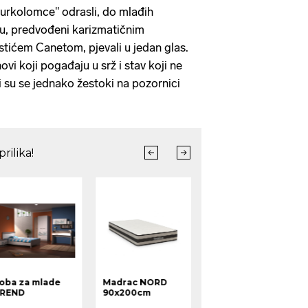
Žurkolomce" odrasli, do mlađih
su, predvođeni karizmatičnim
ićem Canetom, pjevali u jedan glas.
ovi koji pogađaju u srž i stav koji ne
 su se jednako žestoki na pozornici