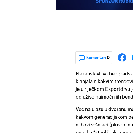
Komentari
0
Nezaustavljiva beogradska 
klanjala nikakvim trendov
je u riječkom Exportdrvu 
od uživo najmoćnijih ben
Već na ulazu u dvoranu mogl
kakvom generacijskom bend
njihovi vršnjaci (plus-min
publika “starih”, ali i mn