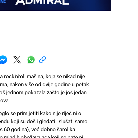
rock’n’roll mašina, koja se nikad nije
ima, nakon više od dvije godine u petak
još jednom pokazala zašto je još jedan
dova.
o se primijetiti kako nije riječ ni o
u koji su došli gledati i slušati samo
us 60 godina), već dobno šarolika
ogo mlađih obožavalaca koji ne pate ni