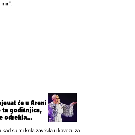
 mir".
jevat će u Areni
e ta godišnjica,
e odrekla
kad su mi krila završila u kavezu za