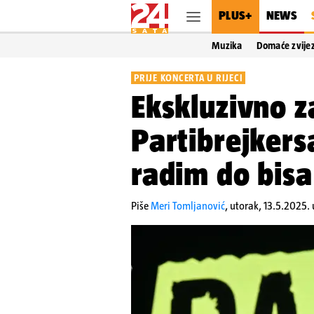
PLUS+
NEWS
Muzika
Domaće zvije
PRIJE KONCERTA U RIJECI
Ekskluzivno z
Partibrejkersa
radim do bis
Piše
Meri Tomljanović
,
utorak, 13.5.2025.