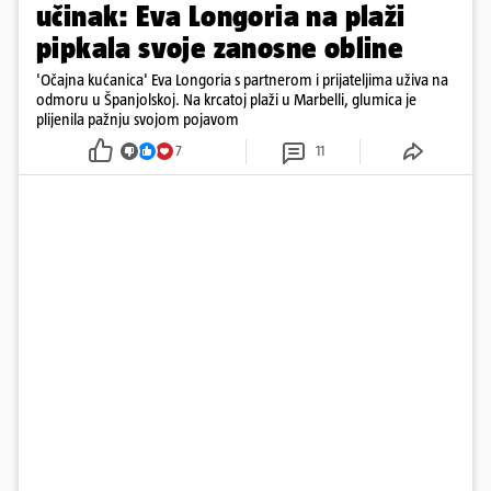
učinak: Eva Longoria na plaži
pipkala svoje zanosne obline
'Očajna kućanica' Eva Longoria s partnerom i prijateljima uživa na
odmoru u Španjolskoj. Na krcatoj plaži u Marbelli, glumica je
plijenila pažnju svojom pojavom
7
11