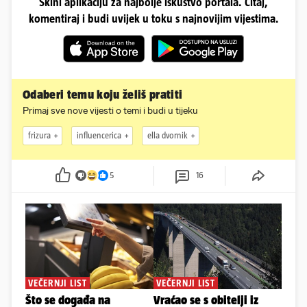
Skini aplikaciju za najbolje iskustvo portala. Čitaj,
komentiraj i budi uvijek u toku s najnovijim vijestima.
Odaberi temu koju želiš pratiti
Primaj sve nove vijesti o temi i budi u tijeku
frizura
influencerica
ella dvornik
5
16