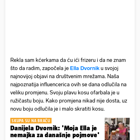
Rekla sam kćerkama da ću ići frizeru i da ne znam
što da radim, započela je
Ella Dvornik
u svojoj
najnovijoj objavi na društvenim mrežama. Naša
najpoznatija influencerica ovih se dana odlučila na
veliku promjenu. Svoju plavu kosu ofarbala je u
ružičastu boju. Kako promjena nikad nije dosta, uz
novu boju odlučila je i malo skratiti kosu.
SKUPA SU NA BRAČU
Danijela Dvornik: 'Moja Ella je
nemajka za današnje pojmove'