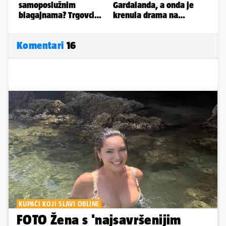
Komentari
16
KUPAĆI KOJI SLAVI OBLINE
FOTO Žena s 'najsavršenijim