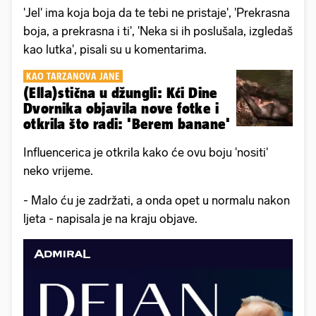
'Jel' ima koja boja da te tebi ne pristaje', 'Prekrasna
boja, a prekrasna i ti', 'Neka si ih poslušala, izgledaš
kao lutka', pisali su u komentarima.
KAO TARZANOVA JANE
(Ella)stična u džungli: Kći Dine
Dvornika objavila nove fotke i
otkrila što radi: 'Berem banane'
Influencerica je otkrila kako će ovu boju 'nositi'
neko vrijeme.
- Malo ću je zadržati, a onda opet u normalu nakon
ljeta - napisala je na kraju objave.