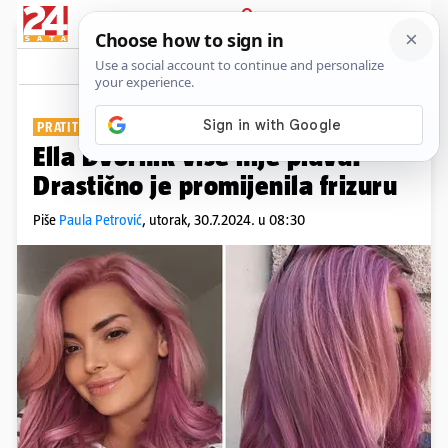
PRIJAVA
Show
Komentari
16
PRATITELJI ODOBRILI
Ella Dvornik više nije plava!
Drastično je promijenila frizuru
Piše
Paula Petrović
,
utorak, 30.7.2024. u 08:30