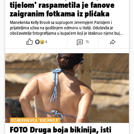
tijelom' raspametila je fanove
zaigranim fotkama iz plićaka
Manekenka Kelly Brook sa suprugom Jeremyjem Parisijem i
prijateljima uživa na godišnjem odmoru u Italiji. Oduševila je
obožavatelje fotografijama u kupaćem koji je istaknuo njene bujne
obline
4
15
OČARAVAJUĆA 'KUĆANICA'
FOTO Druga boja bikinija, isti