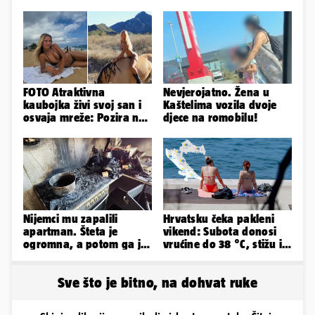
FOTO Atraktivna
Nevjerojatno. Žena u
kaubojka živi svoj san i
Kaštelima vozila dvoje
osvaja mreže: Pozira na
djece na romobilu!
konjima, nastupa na
rodeu...
Nijemci mu zapalili
Hrvatsku čeka pakleni
apartman. Šteta je
vikend: Subota donosi
ogromna, a potom ga je
vrućine do 38 °C, stižu i
šokirao i e-mail od
grmljavinski pljuskovi
Bookinga
Sve što je bitno, na dohvat ruke