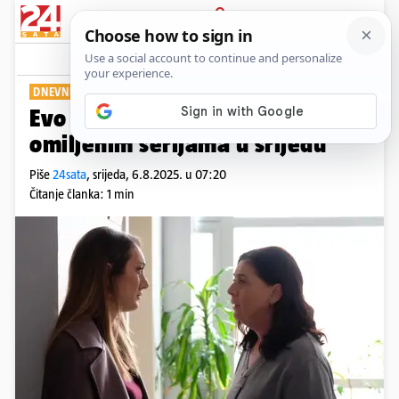
PRIJAVA
Show
Komentari
0
DNEVNI PREGLED
Evo što će se događati u vašim
omiljenim serijama u srijedu
Piše
24sata
,
srijeda, 6.8.2025. u 07:20
Čitanje članka: 1 min