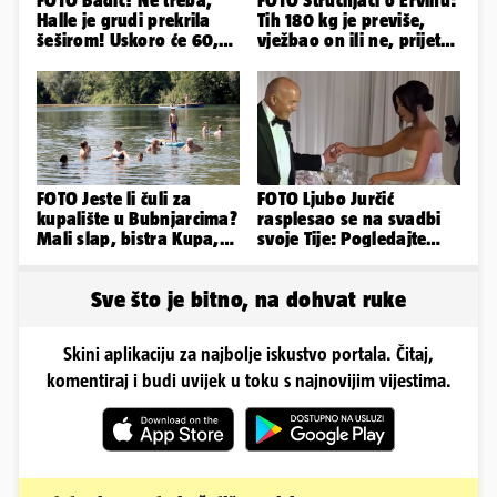
Halle je grudi prekrila
Tih 180 kg je previše,
šeširom! Uskoro će 60,
vježbao on ili ne, prijete
ljetuje u golim izdanjima
mu mnoge komplikacije
FOTO Jeste li čuli za
FOTO Ljubo Jurčić
kupalište u Bubnjarcima?
rasplesao se na svadbi
Mali slap, bistra Kupa,
svoje Tije: Pogledajte
šumski hlad - prava
kako je izgledalo
idila!
vjenčanje...
Sve što je bitno, na dohvat ruke
Skini aplikaciju za najbolje iskustvo portala. Čitaj,
komentiraj i budi uvijek u toku s najnovijim vijestima.