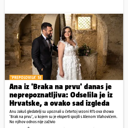
'PREPOLOVILA' SE
Ana iz 'Braka na prvu' danas je
neprepoznatljiva: Odselila je iz
Hrvatske, a ovako sad izgleda
Anu Jakuš gledatelji su upoznali u četvrtoj sezoni RTL-ova showa
'Brak na prvu', u kojem su je eksperti spojili s Alenom Vlahovićem.
No njihov odnos nije zaživio