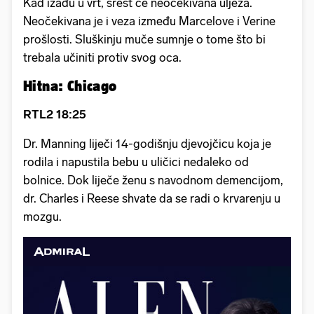
Kad izađu u vrt, srest će neočekivana uljeza.
Neočekivana je i veza između Marcelove i Verine
prošlosti. Sluškinju muče sumnje o tome što bi
trebala učiniti protiv svog oca.
Hitna: Chicago
RTL2 18:25
Dr. Manning liječi 14-godišnju djevojčicu koja je
rodila i napustila bebu u uličici nedaleko od
bolnice. Dok liječe ženu s navodnom demencijom,
dr. Charles i Reese shvate da se radi o krvarenju u
mozgu.