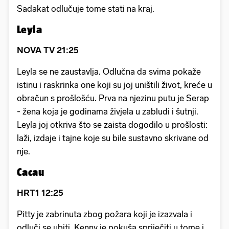
Sadakat odlučuje tome stati na kraj.
Leyla
NOVA TV 21:25
Leyla se ne zaustavlja. Odlučna da svima pokaže
istinu i raskrinka one koji su joj uništili život, kreće u
obračun s prošlošću. Prva na njezinu putu je Serap
- žena koja je godinama živjela u zabludi i šutnji.
Leyla joj otkriva što se zaista dogodilo u prošlosti:
laži, izdaje i tajne koje su bile sustavno skrivane od
nje.
Cacau
HRT1 12:25
Pitty je zabrinuta zbog požara koji je izazvala i
odluči se ubiti. Kenny je pokuša spriječiti u tome i