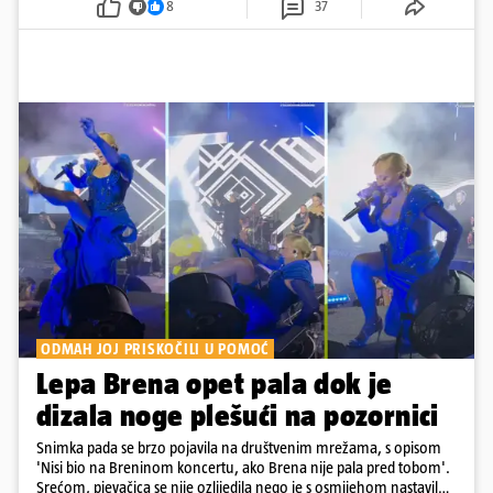
8
37
ODMAH JOJ PRISKOČILI U POMOĆ
Lepa Brena opet pala dok je
dizala noge plešući na pozornici
Snimka pada se brzo pojavila na društvenim mrežama, s opisom
'Nisi bio na Breninom koncertu, ako Brena nije pala pred tobom'.
Srećom, pjevačica se nije ozlijedila nego je s osmijehom nastavila