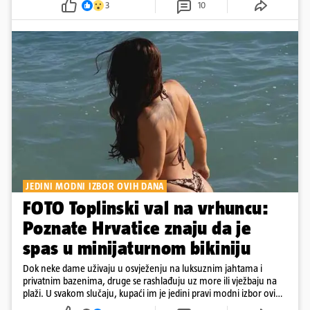
3
10
JEDINI MODNI IZBOR OVIH DANA
FOTO Toplinski val na vrhuncu:
Poznate Hrvatice znaju da je
spas u minijaturnom bikiniju
Dok neke dame uživaju u osvježenju na luksuznim jahtama i
privatnim bazenima, druge se rashlađuju uz more ili vježbaju na
plaži. U svakom slučaju, kupaći im je jedini pravi modni izbor ovih
dana