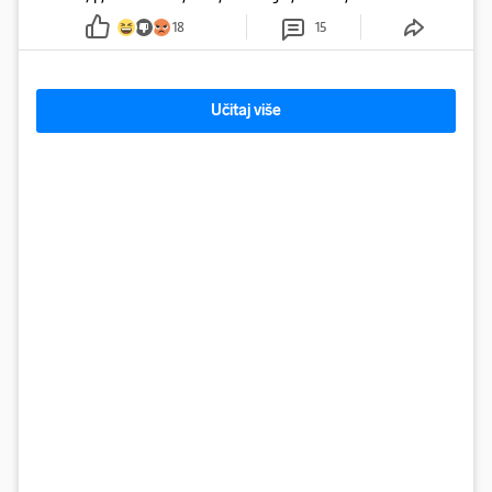
pjevati
18
15
Učitaj više