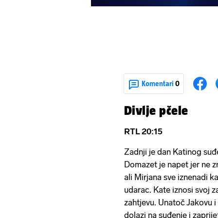
Komentari
0
Divlje pčele
RTL 20:15
Zadnji je dan Katinog suđe
Domazet je napet jer ne zn
ali Mirjana sve iznenadi k
udarac. Kate iznosi svoj za
zahtjevu. Unatoč Jakovu i K
dolazi na suđenje i zaprije