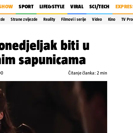
SHOW
SPORT
LIFE&STYLE
VIRAL
SCI/TECH
EXPRES
zde
Strane zvijezde
Reality
Filmovi i serije
Video
Kino
TV Pr
onedjeljak biti u
nim sapunicama
00
Čitanje članka: 2 min