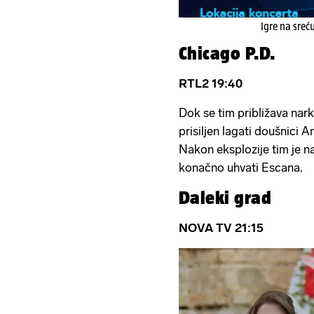
Igre na sreć
Chicago P.D.
RTL2 19:40
Dok se tim približava nar
prisiljen lagati doušnici 
Nakon eksplozije tim je na 
konačno uhvati Escana.
Daleki grad
NOVA TV 21:15