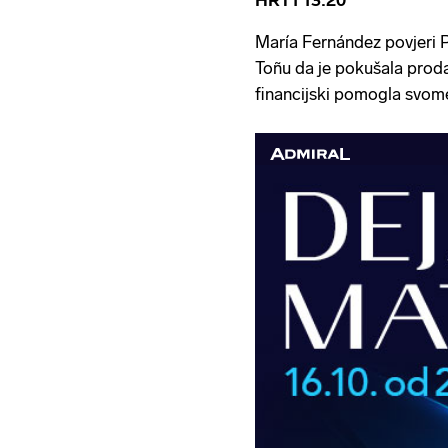
María Fernández povjeri Pí
Toñu da je pokušala proda
financijski pomogla svome