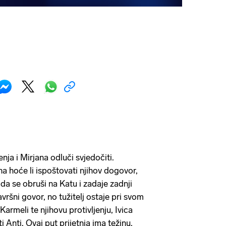
nja i Mirjana odluči svjedočiti.
a hoće li ispoštovati njihov dogovor,
ada se obruši na Katu i zadaje zadnji
vršni govor, no tužitelj ostaje pri svom
armeli te njihovu protivljenju, Ivica
ti Anti. Ovaj put prijetnja ima težinu.