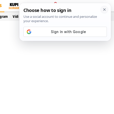
S
PRIJAVA
ogram
Vidi još…