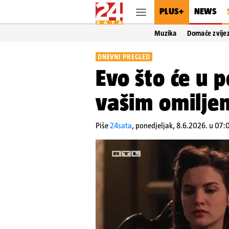
PLUS+
NEWS
Muzika
Domaće zvije
DNEVNI PREGLED
Evo što će u p
vašim omilje
Piše
24sata
,
ponedjeljak, 8.6.2026. u 07: