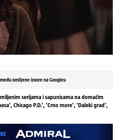
 među omiljene izvore na Googleu
omiljenim serijama i sapunicama na domaćim
sa', Chicago P.D.', 'Crno more', 'Daleki grad',