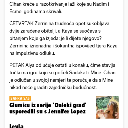
Cihan kreće u razotkrivanje laži koje su Nadim i
Ecmel godinama skrivali.
ČETVRTAK Zerrinina trudnoća opet sukobljava
dvije zaraćene obitelji, a Kaya se suočava s
pitanjem koje ga izjeda: je li dijete njegovo?
Zerrinina iznenadna i šokantna ispovijed tjera Kayu
na impulzivnu odluku.
PETAK Alya odlučuje ostati u konaku, čime stavlja
točku na igru koju su počeli Sadakat i Mine. Cihan
je odlučan u svojoj namjeri te poručuje da s Mine
nikad neće graditi zajedničku budućnost.
SAHRA SAS
Glumicu iz serije 'Daleki grad'
usporedili su s Jennifer Lopez
Leyla