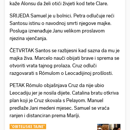
kaže Alonsu da želi otići živjeti kod tete Clare.
SRIJEDA Samuel je u bolnici. Petra odlučuje reći
Santosu istinu o navodnoj smrti njegove majke.
Posluga iznenađuje Janu velikom proslavom
njezina vjenčanja.
ČETVRTAK Santos se razbjesni kad sazna da mu je
majka živa. Marcelo nauči obijati brave i sprema se
otvoriti vrata tajnog prolaza. Cruz odluči
razgovarati s Rómulom o Leocadijinoj prošlosti.
PETAK Rómulo objašnjava Cruz da nije ubio
Leocadiju jer je nosila dijete. Catalina bratu otkriva
plan koji je Cruz skovala s Pelayom. Manuel
predlaže Jani medeni mjesec. Samuel se vraća
ranjen i distanciran prema Maríji.
'OBITELJSKE TAJNE'