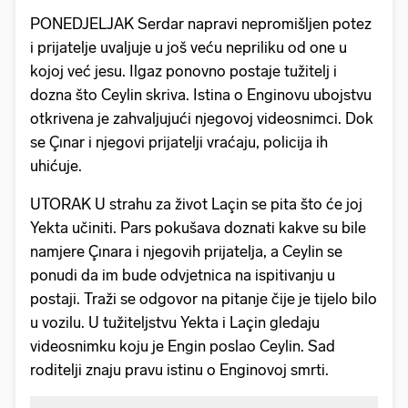
PONEDJELJAK Serdar napravi nepromišljen potez
i prijatelje uvaljuje u još veću nepriliku od one u
kojoj već jesu. Ilgaz ponovno postaje tužitelj i
dozna što Ceylin skriva. Istina o Enginovu ubojstvu
otkrivena je zahvaljujući njegovoj videosnimci. Dok
se Çınar i njegovi prijatelji vraćaju, policija ih
uhićuje.
UTORAK U strahu za život Laçin se pita što će joj
Yekta učiniti. Pars pokušava doznati kakve su bile
namjere Çınara i njegovih prijatelja, a Ceylin se
ponudi da im bude odvjetnica na ispitivanju u
postaji. Traži se odgovor na pitanje čije je tijelo bilo
u vozilu. U tužiteljstvu Yekta i Laçin gledaju
videosnimku koju je Engin poslao Ceylin. Sad
roditelji znaju pravu istinu o Enginovoj smrti.