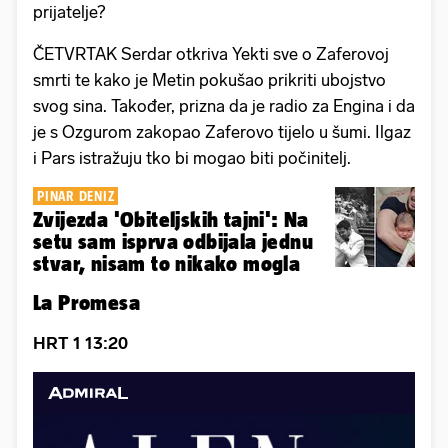
prijatelje?
ČETVRTAK Serdar otkriva Yekti sve o Zaferovoj
smrti te kako je Metin pokušao prikriti ubojstvo
svog sina. Također, prizna da je radio za Engina i da
je s Ozgurom zakopao Zaferovo tijelo u šumi. Ilgaz
i Pars istražuju tko bi mogao biti počinitelj.
PINAR DENIZ
Zvijezda 'Obiteljskih tajni': Na
setu sam isprva odbijala jednu
stvar, nisam to nikako mogla
La Promesa
HRT 1 13:20