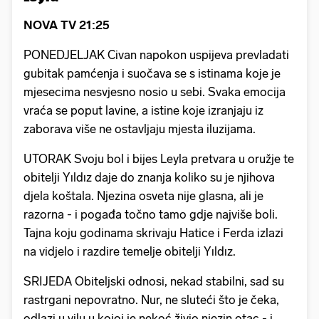
NOVA TV 21:25
PONEDJELJAK Civan napokon uspijeva prevladati
gubitak pamćenja i suočava se s istinama koje je
mjesecima nesvjesno nosio u sebi. Svaka emocija
vraća se poput lavine, a istine koje izranjaju iz
zaborava više ne ostavljaju mjesta iluzijama.
UTORAK Svoju bol i bijes Leyla pretvara u oružje te
obitelji Yıldız daje do znanja koliko su je njihova
djela koštala. Njezina osveta nije glasna, ali je
razorna - i pogađa točno tamo gdje najviše boli.
Tajna koju godinama skrivaju Hatice i Ferda izlazi
na vidjelo i razdire temelje obitelji Yıldız.
SRIJEDA Obiteljski odnosi, nekad stabilni, sad su
rastrgani nepovratno. Nur, ne sluteći što je čeka,
odlazi u vilu u kojoj je nekoć živio njezin otac - i