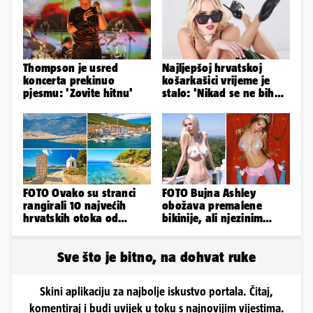
Thompson je usred
Najljepšoj hrvatskoj
koncerta prekinuo
košarkašici vrijeme je
pjesmu: 'Zovite hitnu'
stalo: 'Nikad se ne bih
fotografirala za
Playboy...'
FOTO Ovako su stranci
FOTO Bujna Ashley
rangirali 10 najvećih
obožava premalene
hrvatskih otoka od
bikinije, ali njezinim
najboljeg do najgoreg
fanovima to uopće ne
smeta
Sve što je bitno, na dohvat ruke
Skini aplikaciju za najbolje iskustvo portala. Čitaj,
komentiraj i budi uvijek u toku s najnovijim vijestima.