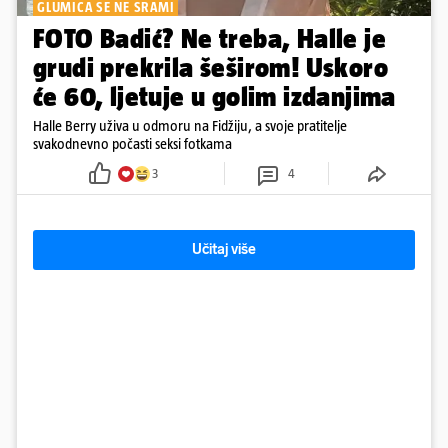
GLUMICA SE NE SRAMI
FOTO Badić? Ne treba, Halle je
grudi prekrila šeširom! Uskoro
će 60, ljetuje u golim izdanjima
Halle Berry uživa u odmoru na Fidžiju, a svoje pratitelje
svakodnevno počasti seksi fotkama
3
4
Učitaj više