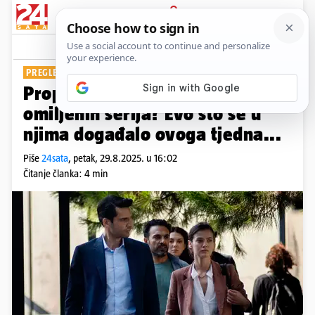
PRIJAVA
Show
Komentari
0
PREGLED TJEDNA
Propustili ste par epizoda svojih
omiljenih serija? Evo što se u
njima događalo ovoga tjedna...
Piše
24sata
,
petak, 29.8.2025. u 16:02
Čitanje članka: 4 min