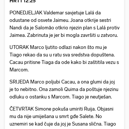
HRT1 12:25
PONEDJELJAK Valdemar savjetuje Lalá da
odustane od osvete Jaimeu. Joana otkrije sestri
Nandi da je Salomão otkrio njezin plan s Lalá protiv
Jaimea. Zabrinuta je jer bi mogla završiti u zatvoru.
UTORAK Marco ljutito odlazi nakon što mu je
Tiago rekao da su u ratu sva sredstva dopuštena.
Cacau pritisne Tiaga da ode kako bi zaštitila vezu s
Marcom.
SRIJEDA Marco poljubi Cacau, a ona glumi da joj
je to nebitno. Ona zamoli Quima da poštuje njezinu
odluku o ostanku s Marcom. Tiago je neutješan.
ČETVRTAK Simone pokuša umiriti Ruija. Objasni
mu da nije umiješana u smrt gđe Salete. No
uznemiri se kad čuje da joj je Susana slična. Tiago