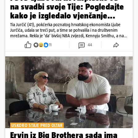
na svadbi svoje Tije: Pogledajte
kako je izgledalo vjenčanje...
Tia Jurčić (41), pokćerka poznatog hrvatskog ekonomista Ljube
Jurčića, udala se treći put, a time se pohvalila i na društvenim
mrežama. Rekla je 'da' bivšoj NBA zvijezdi, Kennyju Smithu, a na
snimkama i fotografijama je pokazala vesele trenutke s vjenčanja
11
44
USKORO STAJE PRED OLTAR
Ervin iz Big Brothera sada ima