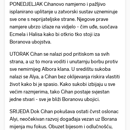
PONEDJELJAK Cihanovo namjerno i pažljivo
isplanirano uplitanje u zatvorski sustav uznemiruje
sve one s neprijateljske strane. Njegove prave
namjere ubrzo izlaze na vidjelo - čim uđe, suočava
Ecmela i Halisa kako bi otkrio tko stoji iza
Boranova ubojstva.
UTORAK Cihan se nalazi pod pritiskom sa svih
strana, a uz to mora voditi i unutarnju borbu protiv
sve nemirnijeg Albora klana. U središtu sukoba
nalazi se Alya, a Cihan bez oklijevanja riskira vlastiti
život kako bi je spasio. Kako sukobi izbijaju u sve
većim razmjerima, tako Cihan postaje svjestan
jedne stvari - sve je bliži Boranovu ubojici.
SRIJEDA Dok Cihan pokušava ostati čvrst oslonac
Alyi, neočekivan razvoj događaja vezan uz Borana
mijenja mu fokus. Obuzet bijesom i odlučnošću,