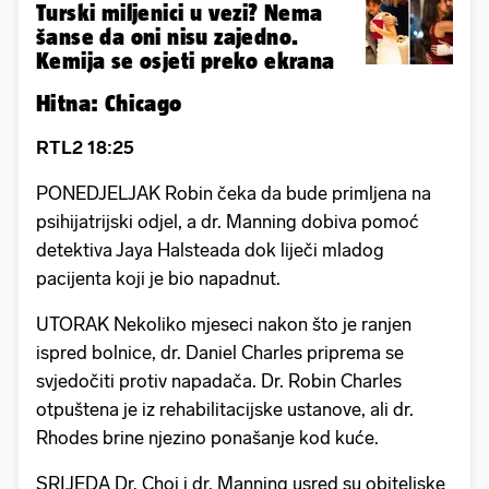
Turski miljenici u vezi? Nema
šanse da oni nisu zajedno.
Kemija se osjeti preko ekrana
Hitna: Chicago
RTL2 18:25
PONEDJELJAK Robin čeka da bude primljena na
psihijatrijski odjel, a dr. Manning dobiva pomoć
detektiva Jaya Halsteada dok liječi mladog
pacijenta koji je bio napadnut.
UTORAK Nekoliko mjeseci nakon što je ranjen
ispred bolnice, dr. Daniel Charles priprema se
svjedočiti protiv napadača. Dr. Robin Charles
otpuštena je iz rehabilitacijske ustanove, ali dr.
Rhodes brine njezino ponašanje kod kuće.
SRIJEDA Dr. Choi i dr. Manning usred su obiteljske