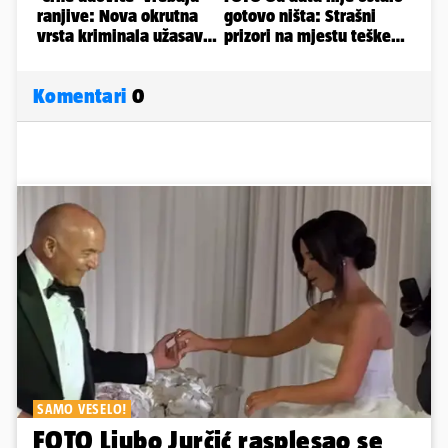
Komentari
0
SAMO VESELO!
FOTO Ljubo Jurčić rasplesao se