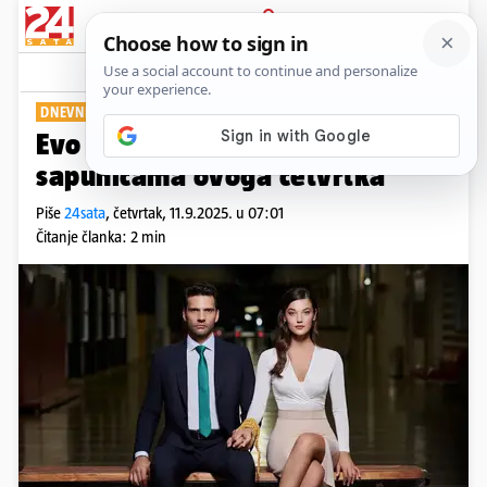
PRIJAVA
Show
Komentari
3
DNEVNI PREGLED
Evo što vas čeka u omiljenim
sapunicama ovoga četvrtka
Piše
24sata
,
četvrtak, 11.9.2025. u 07:01
Čitanje članka: 2 min