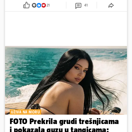
21
41
UŽIVA NA MORU
FOTO Prekrila grudi trešnjicama
i pokazala guzu u tangicama: