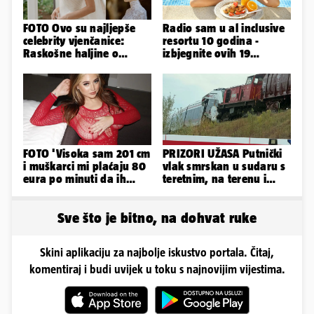
FOTO Ovo su najljepše
Radio sam u al inclusive
celebrity vjenčanice:
resortu 10 godina -
Raskošne haljine o
izbjegnite ovih 19
kojima je pričao cijeli
grešaka i olakšajte si
svijet
odmor
FOTO 'Visoka sam 201 cm
PRIZORI UŽASA Putnički
i muškarci mi plaćaju 80
vlak smrskan u sudaru s
eura po minuti da ih
teretnim, na terenu i
pokorim riječima'
helikopter hitne
Sve što je bitno, na dohvat ruke
Skini aplikaciju za najbolje iskustvo portala. Čitaj,
komentiraj i budi uvijek u toku s najnovijim vijestima.