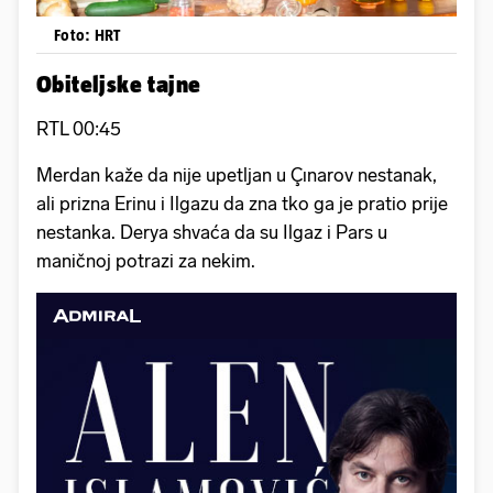
Foto: HRT
Obiteljske tajne
RTL 00:45
Merdan kaže da nije upetljan u Çınarov nestanak,
ali prizna Erinu i Ilgazu da zna tko ga je pratio prije
nestanka. Derya shvaća da su Ilgaz i Pars u
maničnoj potrazi za nekim.