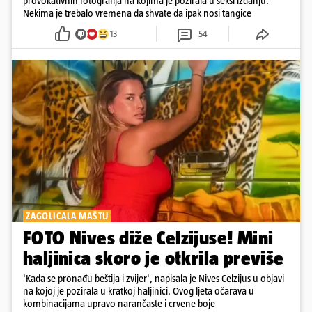
provokativnih fotografija na kojima je pozirala u seksi izdanju.
Nekima je trebalo vremena da shvate da ipak nosi tangice
13
54
ZAGOLICALA MAŠTU
FOTO Nives diže Celzijuse! Mini
haljinica skoro je otkrila previše
'Kada se pronađu beštija i zvijer', napisala je Nives Celzijus u objavi
na kojoj je pozirala u kratkoj haljinici. Ovog ljeta očarava u
kombinacijama upravo narančaste i crvene boje