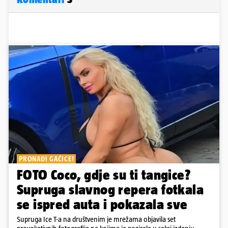
PRONAĐI GAĆICE!
FOTO Coco, gdje su ti tangice?
Supruga slavnog repera fotkala
se ispred auta i pokazala sve
Supruga Ice T-a na društvenim je mrežama objavila set