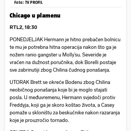
Foto: TV PROFIL
Chicago u plamenu
RTL2, 18:30
PONEDJELJAK Hermann je hitno prebačen bolnicu
te mu je potrebna hitna operacija nakon što ga je
nožem ranio gangster u Molly’su. Severide je
vraćen na dužnost poručnika, dok Borelli postaje
sve zabrinutiji zbog Chilina čudnog ponašanja.
UTORAK Brett se okreće Bodenu zbog Chilina
neobičnog ponašanja koje bi je moglo stajati
posla. U međuvremenu, Hermann svjedoči protiv
Freddyja, koji ga je skoro koštao života, a Casey
pomaže u skloništu za beskućnike nakon razaranja
koje je prouzročio tornado.