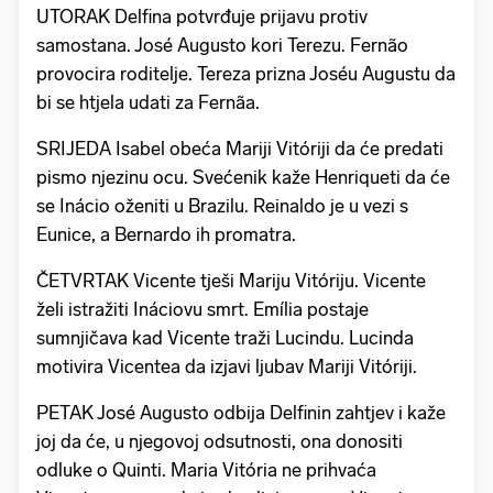
UTORAK Delfina potvrđuje prijavu protiv
samostana. José Augusto kori Terezu. Fernão
provocira roditelje. Tereza prizna Joséu Augustu da
bi se htjela udati za Fernãa.
SRIJEDA Isabel obeća Mariji Vitóriji da će predati
pismo njezinu ocu. Svećenik kaže Henriqueti da će
se Inácio oženiti u Brazilu. Reinaldo je u vezi s
Eunice, a Bernardo ih promatra.
ČETVRTAK Vicente tješi Mariju Vitóriju. Vicente
želi istražiti Ináciovu smrt. Emília postaje
sumnjičava kad Vicente traži Lucindu. Lucinda
motivira Vicentea da izjavi ljubav Mariji Vitóriji.
PETAK José Augusto odbija Delfinin zahtjev i kaže
joj da će, u njegovoj odsutnosti, ona donositi
odluke o Quinti. Maria Vitória ne prihvaća