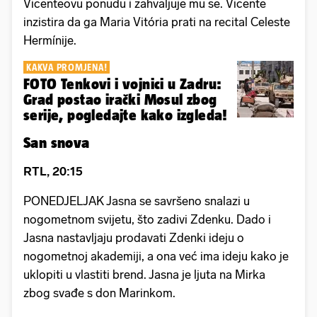
Vicenteovu ponudu i zahvaljuje mu se. Vicente
inzistira da ga Maria Vitória prati na recital Celeste
Hermínije.
KAKVA PROMJENA!
FOTO Tenkovi i vojnici u Zadru:
Grad postao irački Mosul zbog
serije, pogledajte kako izgleda!
San snova
RTL, 20:15
PONEDJELJAK Jasna se savršeno snalazi u
nogometnom svijetu, što zadivi Zdenku. Dado i
Jasna nastavljaju prodavati Zdenki ideju o
nogometnoj akademiji, a ona već ima ideju kako je
uklopiti u vlastiti brend. Jasna je ljuta na Mirka
zbog svađe s don Marinkom.