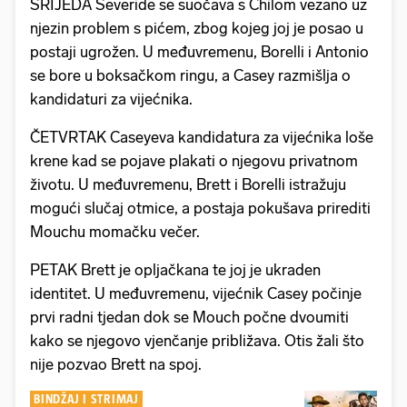
SRIJEDA Severide se suočava s Chilom vezano uz
njezin problem s pićem, zbog kojeg joj je posao u
postaji ugrožen. U međuvremenu, Borelli i Antonio
se bore u boksačkom ringu, a Casey razmišlja o
kandidaturi za vijećnika.
ČETVRTAK Caseyeva kandidatura za vijećnika loše
krene kad se pojave plakati o njegovu privatnom
životu. U međuvremenu, Brett i Borelli istražuju
mogući slučaj otmice, a postaja pokušava prirediti
Mouchu momačku večer.
PETAK Brett je opljačkana te joj je ukraden
identitet. U međuvremenu, vijećnik Casey počinje
prvi radni tjedan dok se Mouch počne dvoumiti
kako se njegovo vjenčanje približava. Otis žali što
nije pozvao Brett na spoj.
BINDŽAJ I STRIMAJ