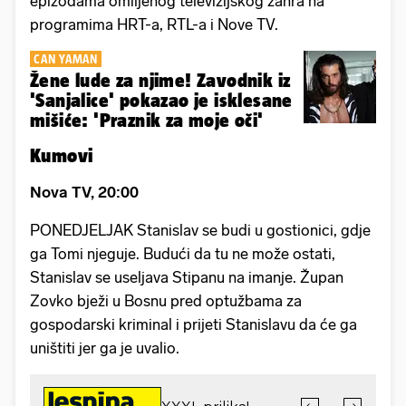
epizodama omiljenog televizijskog žanra na
programima HRT-a, RTL-a i Nove TV.
CAN YAMAN
Žene lude za njime! Zavodnik iz
'Sanjalice' pokazao je isklesane
mišiće: 'Praznik za moje oči'
Kumovi
Nova TV, 20:00
PONEDJELJAK Stanislav se budi u gostionici, gdje
ga Tomi njeguje. Budući da tu ne može ostati,
Stanislav se useljava Stipanu na imanje. Župan
Zovko bježi u Bosnu pred optužbama za
gospodarski kriminal i prijeti Stanislavu da će ga
uništiti jer ga je uvalio.