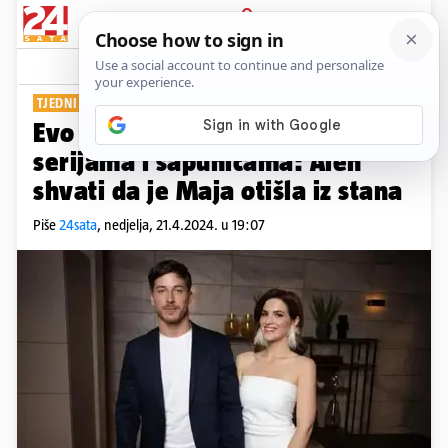
PRIJAVA
Show
Komentari
3
TJEDNI PREGLED
Evo što vas očekuje u najdražim
serijama i sapunicama: Alen
shvati da je Maja otišla iz stana
Piše
24sata
,
nedjelja, 21.4.2024. u 19:07