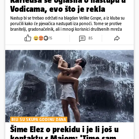
Vodicama, evo što je rekla
Nastup bi se trebao održati na blagdan Velike Gospe, a iz kluba su
poručili kako će pjevačica nastupati iza ponoći. Tome se protive
branitelji, gradonačelnik, ali i mnogi korisnici društvenih mreža
15
85
BILI SU SKUPA GODINU DANA
Šime Elez o prekidu i je li još u
kontaktu s Majom: 'Time sam