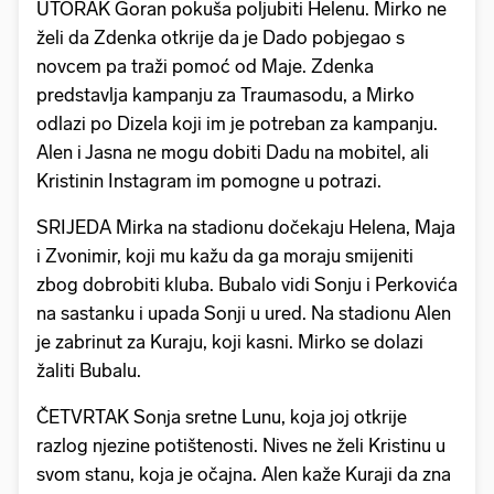
UTORAK Goran pokuša poljubiti Helenu. Mirko ne
želi da Zdenka otkrije da je Dado pobjegao s
novcem pa traži pomoć od Maje. Zdenka
predstavlja kampanju za Traumasodu, a Mirko
odlazi po Dizela koji im je potreban za kampanju.
Alen i Jasna ne mogu dobiti Dadu na mobitel, ali
Kristinin Instagram im pomogne u potrazi.
SRIJEDA Mirka na stadionu dočekaju Helena, Maja
i Zvonimir, koji mu kažu da ga moraju smijeniti
zbog dobrobiti kluba. Bubalo vidi Sonju i Perkovića
na sastanku i upada Sonji u ured. Na stadionu Alen
je zabrinut za Kuraju, koji kasni. Mirko se dolazi
žaliti Bubalu.
ČETVRTAK Sonja sretne Lunu, koja joj otkrije
razlog njezine potištenosti. Nives ne želi Kristinu u
svom stanu, koja je očajna. Alen kaže Kuraji da zna