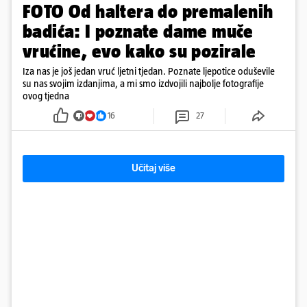
FOTO Od haltera do premalenih
badića: I poznate dame muče
vrućine, evo kako su pozirale
Iza nas je još jedan vruć ljetni tjedan. Poznate ljepotice oduševile
su nas svojim izdanjima, a mi smo izdvojili najbolje fotografije
ovog tjedna
16
27
Učitaj više