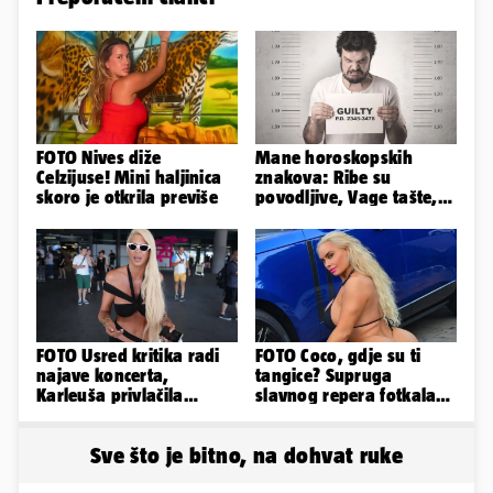
FOTO Nives diže
Mane horoskopskih
Celzijuse! Mini haljinica
znakova: Ribe su
skoro je otkrila previše
povodljive, Vage tašte,
Jarci komplicirani, Lav
sebičan...
FOTO Usred kritika radi
FOTO Coco, gdje su ti
najave koncerta,
tangice? Supruga
Karleuša privlačila
slavnog repera fotkala
mnoge poglede na
se ispred auta i pokazala
aerodromu
sve
Sve što je bitno, na dohvat ruke