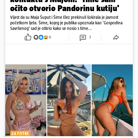
očito otvorio Pandorinu kutiju'
Vijest da su Maja Šuput i Šime Elez prekinuli šokirala je javnost
početkom ljeta. Šime, kojeg je publika upoznala kao 'Gospodina
Savršenog' sad je otkrio kako se nosio s time...
6
3
24 FOTKE