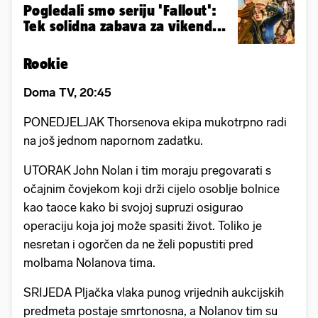
Pogledali smo seriju 'Fallout':
Tek solidna zabava za vikend...
Rookie
Doma TV, 20:45
PONEDJELJAK Thorsenova ekipa mukotrpno radi
na još jednom napornom zadatku.
UTORAK John Nolan i tim moraju pregovarati s
očajnim čovjekom koji drži cijelo osoblje bolnice
kao taoce kako bi svojoj supruzi osigurao
operaciju koja joj može spasiti život. Toliko je
nesretan i ogorčen da ne želi popustiti pred
molbama Nolanova tima.
SRIJEDA Pljačka vlaka punog vrijednih aukcijskih
predmeta postaje smrtonosna, a Nolanov tim su