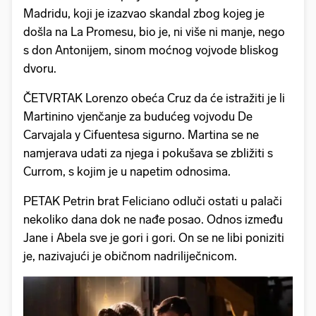
Madridu, koji je izazvao skandal zbog kojeg je
došla na La Promesu, bio je, ni više ni manje, nego
s don Antonijem, sinom moćnog vojvode bliskog
dvoru.
ČETVRTAK Lorenzo obeća Cruz da će istražiti je li
Martinino vjenčanje za budućeg vojvodu De
Carvajala y Cifuentesa sigurno. Martina se ne
namjerava udati za njega i pokušava se zbližiti s
Currom, s kojim je u napetim odnosima.
PETAK Petrin brat Feliciano odluči ostati u palači
nekoliko dana dok ne nađe posao. Odnos između
Jane i Abela sve je gori i gori. On se ne libi poniziti
je, nazivajući je običnom nadriliječnicom.