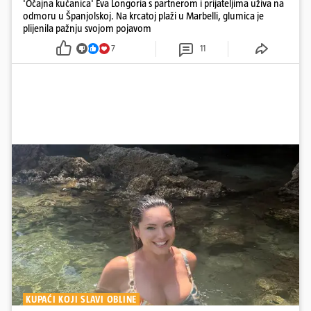
'Očajna kućanica' Eva Longoria s partnerom i prijateljima uživa na
odmoru u Španjolskoj. Na krcatoj plaži u Marbelli, glumica je
plijenila pažnju svojom pojavom
7
11
KUPAĆI KOJI SLAVI OBLINE