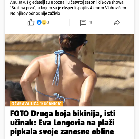
Anu Jakuš gledatelji su upoznali u četvrtoj sezoni RTL-ova showa
'Brak na prvu', u kojem su je eksperti spojili s Alenom Vlahovićem.
No njihov odnos nije zaživio
3
11
OČARAVAJUĆA 'KUĆANICA'
FOTO Druga boja bikinija, isti
učinak: Eva Longoria na plaži
pipkala svoje zanosne obline