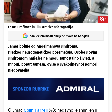
3
Foto: Profimedia - ilustrativna fotografija
Dodaj 24sata među omiljene izvore na Googleu
James boluje od Angelmanova sindroma,
rijetkog neurogenetičkog poremećaja. Osobe s ovim
sindromom najčešće ne mogu samostalno živjeti, a
mnogi, poput Jamesa, ovise o svakodnevnoj pomoći
njegovatelja
Glumac
Colin Farrell
(48) nedavno je snimljen u