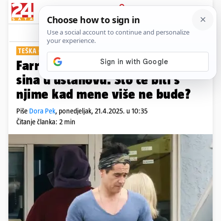
PRIJAVA
Show
Komentari
4
TEŠKA ODLUKA
Farrell: Smjestit ću bolesnoga
sina u ustanovu. Što će biti s
njime kad mene više ne bude?
Piše
Dora Pek
,
ponedjeljak, 21.4.2025. u 10:35
Čitanje članka: 2 min