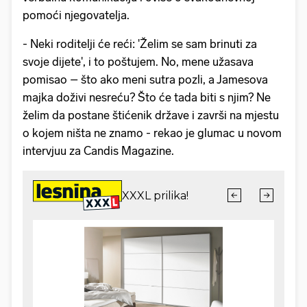
pomoći njegovatelja.
- Neki roditelji će reći: 'Želim se sam brinuti za
svoje dijete', i to poštujem. No, mene užasava
pomisao – što ako meni sutra pozli, a Jamesova
majka doživi nesreću? Što će tada biti s njim? Ne
želim da postane štićenik države i završi na mjestu
o kojem ništa ne znamo - rekao je glumac u novom
intervjuu za Candis Magazine.