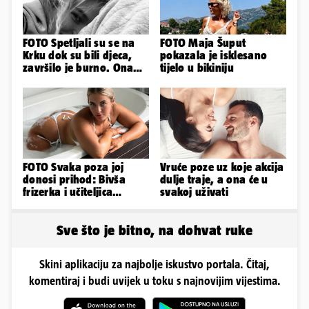
FOTO Spetljali su se na
FOTO Maja Šuput
Krku dok su bili djeca,
pokazala je isklesano
završilo je burno. Ona
tijelo u bikiniju
sad želi 50 milijuna eura
FOTO Svaka poza joj
Vruće poze uz koje akcija
donosi prihod: Bivša
dulje traje, a ona će u
frizerka i učiteljica
svakoj uživati
oblinama je zapalila
Instagram
Sve što je bitno, na dohvat ruke
Skini aplikaciju za najbolje iskustvo portala. Čitaj,
komentiraj i budi uvijek u toku s najnovijim vijestima.