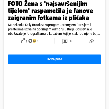
FOTO Žena s 'najsavršenijim
tijelom' raspametila je fanove
zaigranim fotkama iz plićaka
Manekenka Kelly Brook sa suprugom Jeremyjem Parisijem i
prijateljima uživa na godišnjem odmoru u Italiji. Oduševila je
obožavatelje fotografijama u kupaćem koji je istaknuo njene bujne
obline
4
15
Učitaj više