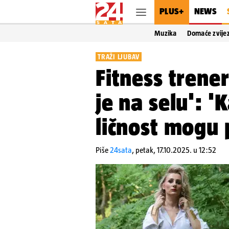
PLUS+
NEWS
Muzika
Domaće zvije
TRAŽI LJUBAV
Fitness trener
je na selu': 
ličnost mogu
Piše
24sata
,
petak, 17.10.2025. u 12:52