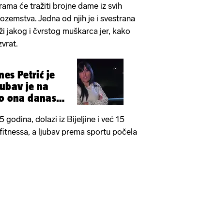
ama će tražiti brojne dame iz svih
inozemstva. Jedna od njih je i svestrana
aži jakog i čvrstog muškarca jer, kako
zvrat.
nes Petrić je
jubav je na
ko ona danas
 godina, dolazi iz Bijeljine i već 15
 fitnessa, a ljubav prema sportu počela