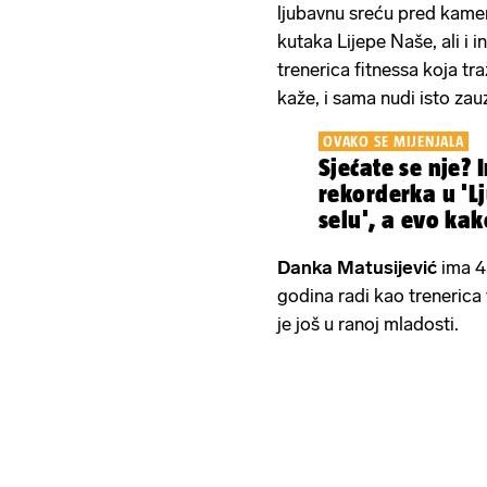
ljubavnu sreću pred kamer
kutaka Lijepe Naše, ali i 
trenerica fitnessa koja tr
kaže, i sama nudi isto zau
OVAKO SE MIJENJALA
Sjećate se nje? I
rekorderka u 'L
selu', a evo ka
izgleda
Danka Matusijević
ima 45
godina radi kao trenerica
je još u ranoj mladosti.