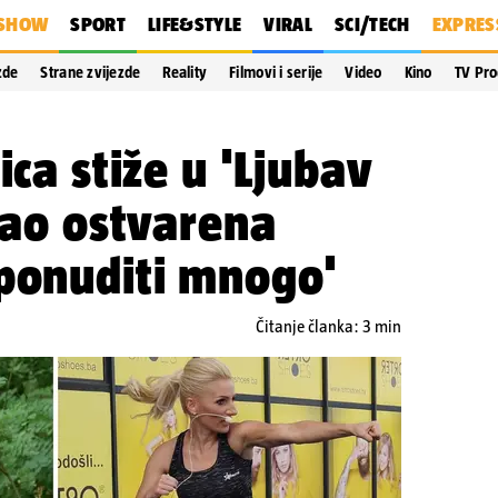
SHOW
SPORT
LIFE&STYLE
VIRAL
SCI/TECH
EXPRES
zde
Strane zvijezde
Reality
Filmovi i serije
Video
Kino
TV Pr
ica stiže u 'Ljubav
'Kao ostvarena
 ponuditi mnogo'
Čitanje članka: 3 min