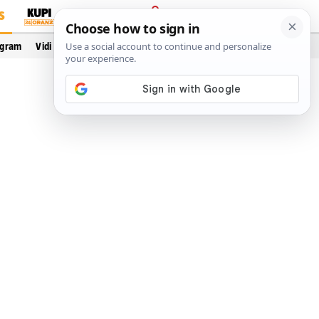
S
PRIJAVA
ogram
Vidi još…