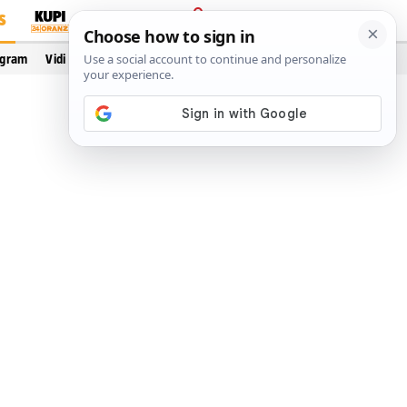
S
PRIJAVA
ogram
Vidi još…