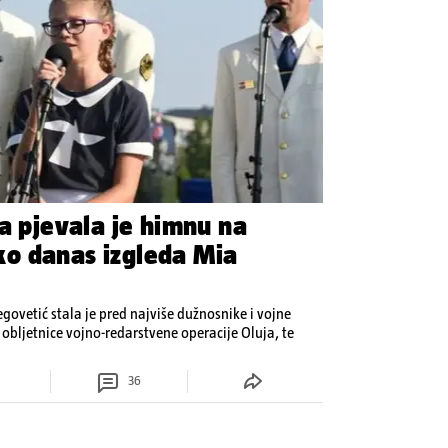
na pjevala je himnu na
o danas izgleda Mia
ovetić stala je pred najviše dužnosnike i vojne
ljetnice vojno-redarstvene operacije Oluja, te
36