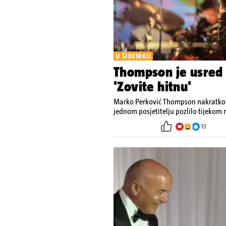
U ŠIBENIKU
Thompson je usred
'Zovite hitnu'
Marko Perković Thompson nakratko je
jednom posjetitelju pozlilo tijekom
19