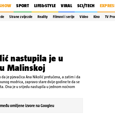
SHOW
SPORT
LIFE&STYLE
VIRAL
SCI/TECH
EXPRES
zde
Strane zvijezde
Reality
Filmovi i serije
Video
Kino
TV Pr
ić nastupila je u
u Malinskoj
u da je pjevačica Ana Nikolić pretučena, a zatim i da
punog modrica, zapravo stare dvije godine te da se
ta. Ona je u srijedu nastupila u jednom noćnom
 među omiljene izvore na Googleu