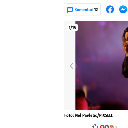
Komentari
12
1/15
Foto: Nel Pavletic/PIXSELL
11