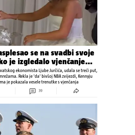
asplesao se na svadbi svoje
ko je izgledalo vjenčanje...
rvatskog ekonomista Ljube Jurčića, udala se treći put,
mrežama. Rekla je 'da' bivšoj NBA zvijezdi, Kennyju
ma je pokazala vesele trenutke s vjenčanja
39