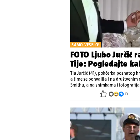
SAMO VESELO!
FOTO Ljubo Jurčić r
Tije: Pogledajte ka
Tia Jurčić (41), pokćerka poznatog h
a time se pohvalila i na društvenim 
Smithu, a na snimkama i fotografija
10