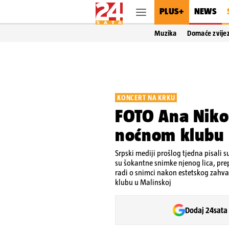
PLUS+
NEWS
Muzika
Domaće zvije
KONCERT NA KRKU
FOTO Ana Nikol
noćnom klubu 
Srpski mediji prošlog tjedna pisali s
su šokantne snimke njenog lica, pre
radi o snimci nakon estetskog zahva
klubu u Malinskoj
Dodaj 24sata