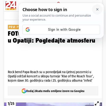
PRIJAVA
Galerija
Komentari
3
PRVI PUT U HRVATSKOJ
FOTO Bend Papa Roach nastupio
u Opatiji: Pogledajte atmosferu
Rock bend Papa Roach su u ponedjeljak na Ljetnoj pozornici u
Opatiji održali koncert u sklopu turneje 'Rise of the Roach Tour',
kojom slave 30. godišnjicu rada i 25. godišnjicu albuma 'Infest'
Dodaj 24sata među omiljene izvore na Googleu
1/25