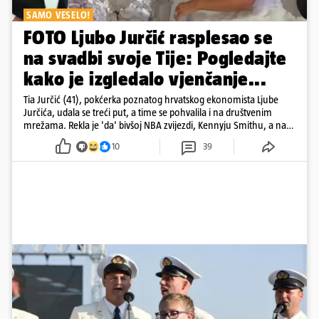
SAMO VESELO!
FOTO Ljubo Jurčić rasplesao se
na svadbi svoje Tije: Pogledajte
kako je izgledalo vjenčanje...
Tia Jurčić (41), pokćerka poznatog hrvatskog ekonomista Ljube
Jurčića, udala se treći put, a time se pohvalila i na društvenim
mrežama. Rekla je 'da' bivšoj NBA zvijezdi, Kennyju Smithu, a na
snimkama i fotografijama je pokazala vesele trenutke s vjenčanja
10
39