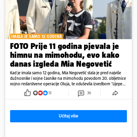
IMALA JE SAMO 12 GODINA
FOTO Prije 11 godina pjevala je
himnu na mimohodu, evo kako
danas izgleda Mia Negovetić
Kad je imala samo 12 godina, Mia Negovetić stala je pred najviše
dužnosnike i vojne časnike na mimohodu povodom 20. obljetnice
vojno-redarstvene operacije Oluja, te oduševila izvedbom 'Lijepe
naše'
13
36
Učitaj više