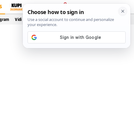
S
PRIJAVA
ogram
Vidi još…