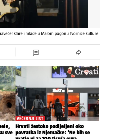
 navečer stare i mlade u Malom pogonu Tvornice kulture.