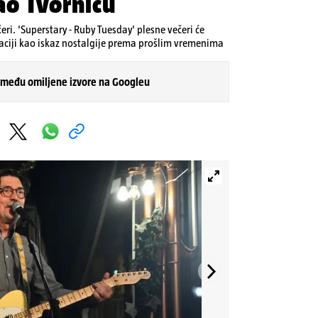
ao Tvornicu
ri. 'Superstary - Ruby Tuesday' plesne večeri će
kaciji kao iskaz nostalgije prema prošlim vremenima
 među omiljene izvore na Googleu