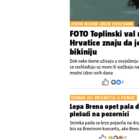
JEDINI MODNI IZBOR OVIH DANA
FOTO Toplinski val
Hrvatice znaju da 
bikiniju
Dok neke dame uživaju u osvježenju
se rashlađuju uz more ili vježbaju na
modni izbor ovih dana
8
ODMAH JOJ PRISKOČILI U POMOĆ
Lepa Brena opet pala d
plešući na pozornici
Snimka pada se brzo pojavila na dr
bio na Breninom koncertu, ako Brena
pjevačica se nije ozlijedila nego je 
17