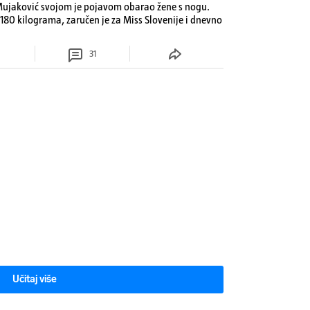
n Mujaković svojom je pojavom obarao žene s nogu.
180 kilograma, zaručen je za Miss Slovenije i dnevno
31
Učitaj više