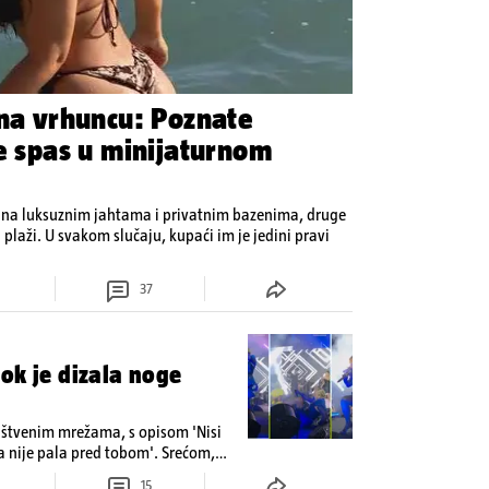
 na vrhuncu: Poznate
je spas u minijaturnom
 na luksuznim jahtama i privatnim bazenima, druge
 plaži. U svakom slučaju, kupaći im je jedini pravi
37
ok je dizala noge
uštvenim mrežama, s opisom 'Nisi
 nije pala pred tobom'. Srećom,
s osmijehom nastavila pjevati
15