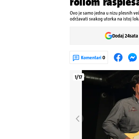
rollom rasples
Ovo je samo jedna u nizu plesnih veče
održavati svakog utorka na istoj lo
Dodaj 24sata
Komentari
0
1/17