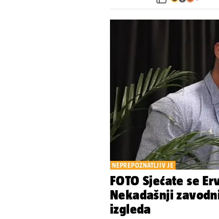
NEPREPOZNATLJIV JE
FOTO Sjećate se Erv
Nekadašnji zavodn
izgleda