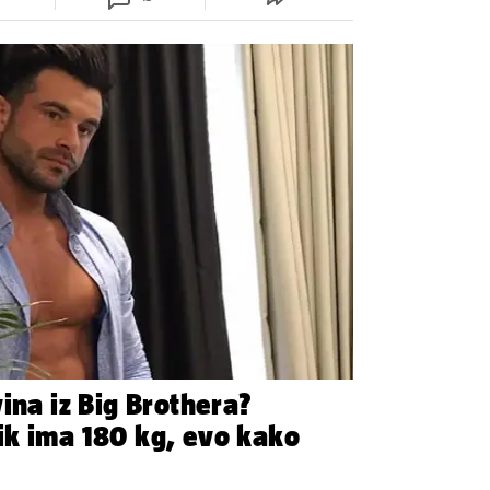
ina iz Big Brothera?
ik ima 180 kg, evo kako