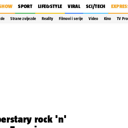
SHOW
SPORT
LIFE&STYLE
VIRAL
SCI/TECH
EXPRES
zde
Strane zvijezde
Reality
Filmovi i serije
Video
Kino
TV Pr
rstary rock 'n'