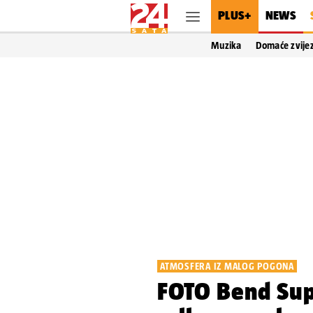
PLUS+
NEWS
Muzika
Domaće zvije
ATMOSFERA IZ MALOG POGONA
FOTO Bend Supe