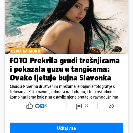
UŽIVA NA MORU
FOTO Prekrila grudi trešnjicama
i pokazala guzu u tangicama:
Ovako ljetuje bujna Slavonka
Claudia Rivier na društvenim mrežama je objavila fotografije s
ljetovanja. Kako navodi, odmara na Jadranu, i to u oskudnim
kombinacijama koje nisu ostavile njene pratitelje ravnodušnima
5
27
Učitaj više