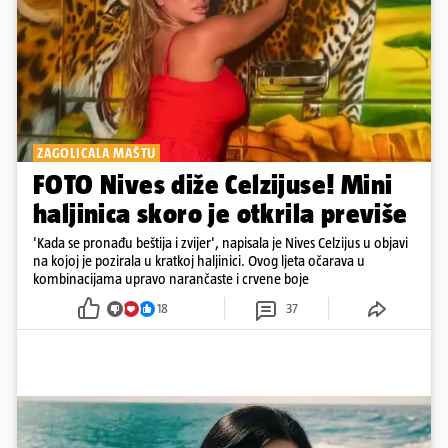
ZAGOLICALA MAŠTU
FOTO Nives diže Celzijuse! Mini
haljinica skoro je otkrila previše
'Kada se pronađu beštija i zvijer', napisala je Nives Celzijus u objavi
na kojoj je pozirala u kratkoj haljinici. Ovog ljeta očarava u
kombinacijama upravo narančaste i crvene boje
18
37