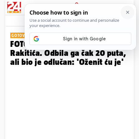
PRIJAVA
Galerija
Komentari
25
GOTOVO FILMSKA LJUBAVNA PRIČA
FOTO Lijepa Raquel osvojila srce
Rakitića. Odbila ga čak 20 puta,
ali bio je odlučan: 'Oženit ću je'