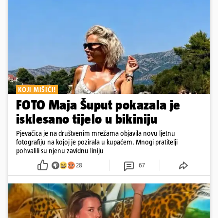
KOJI MIŠIĆI!
FOTO Maja Šuput pokazala je
isklesano tijelo u bikiniju
Pjevačica je na društvenim mrežama objavila novu ljetnu
fotografiju na kojoj je pozirala u kupaćem. Mnogi pratitelji
pohvalili su njenu zavidnu liniju
28
67