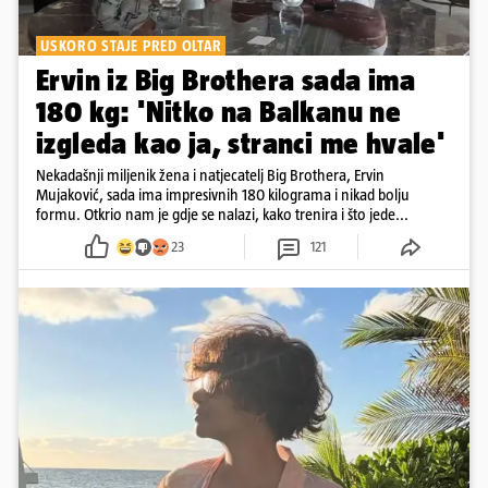
USKORO STAJE PRED OLTAR
Ervin iz Big Brothera sada ima
180 kg: 'Nitko na Balkanu ne
izgleda kao ja, stranci me hvale'
Nekadašnji miljenik žena i natjecatelj Big Brothera, Ervin
Mujaković, sada ima impresivnih 180 kilograma i nikad bolju
formu. Otkrio nam je gdje se nalazi, kako trenira i što jede...
23
121