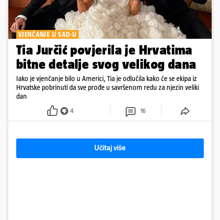
VJENČANJE U SAD-U
Tia Jurčić povjerila je Hrvatima
bitne detalje svog velikog dana
Iako je vjenčanje bilo u Americi, Tia je odlučila kako će se ekipa iz
Hrvatske pobrinuti da sve prođe u savršenom redu za njezin veliki
dan
4
16
Učitaj više