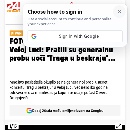
PRIJAVA
Galerija
Komentari
1
DIVAN PRIZOR
FOTO Mnoštvo ljudi se okupilo u
Veloj Luci: Pratili su generalnu
probu uoči 'Traga u beskraju'...
Mnoštvo posjetitelja okupilo se na generalnoj probi ususret
koncertu 'Trag u beskraju' u Veloj Luci. Već nekoliko godina
održava se ova manifestacija kojom se odaje počast Oliveru
Dragojeviću
Dodaj 24sata među omiljene izvore na Googleu
1/15