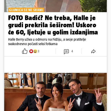
GLUMICA SE NE SRAMI
FOTO Badić? Ne treba, Halle je
grudi prekrila šeširom! Uskoro
će 60, ljetuje u golim izdanjima
Halle Berry uživa u odmoru na Fidžiju, a svoje pratitelje
svakodnevno počasti seksi fotkama
3
4