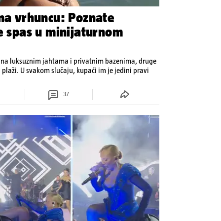
 na vrhuncu: Poznate
je spas u minijaturnom
 na luksuznim jahtama i privatnim bazenima, druge
 plaži. U svakom slučaju, kupaći im je jedini pravi
37