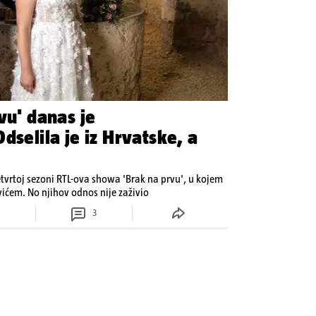
vu' danas je
dselila je iz Hrvatske, a
etvrtoj sezoni RTL-ova showa 'Brak na prvu', u kojem
ovićem. No njihov odnos nije zaživio
3