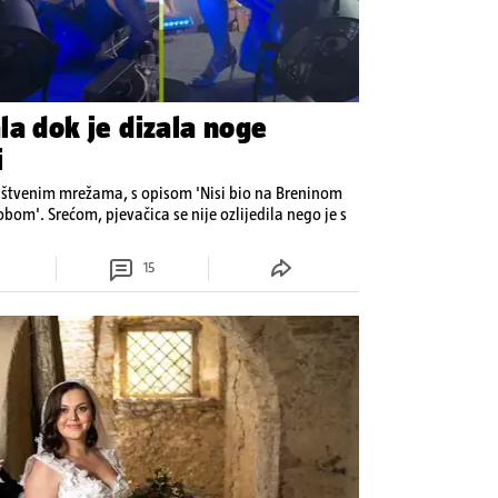
la dok je dizala noge
i
uštvenim mrežama, s opisom 'Nisi bio na Breninom
bom'. Srećom, pjevačica se nije ozlijedila nego je s
15