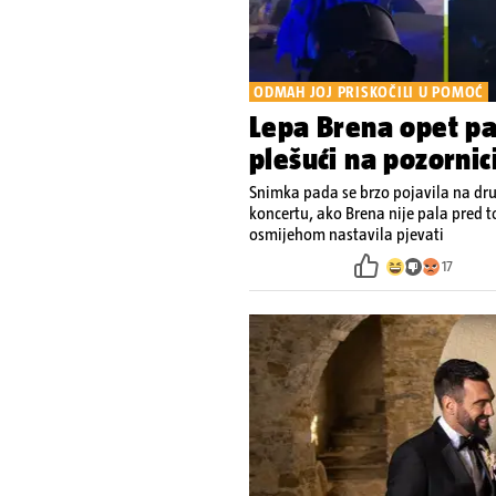
ODMAH JOJ PRISKOČILI U POMOĆ
Lepa Brena opet pa
plešući na pozornic
Snimka pada se brzo pojavila na dr
koncertu, ako Brena nije pala pred to
osmijehom nastavila pjevati
17