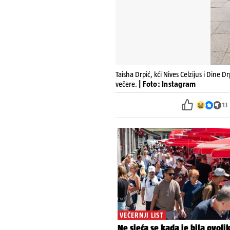
Taisha Drpić, kći Nives Celzijus i Dine D
večere.
| Foto: Instagram
13