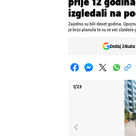
prije 12 godin
izgledali na p
Zajedno su bili devet godina. Upozna
je brzo planula te su se već sljedeće
Dodaj 24sata
1/23