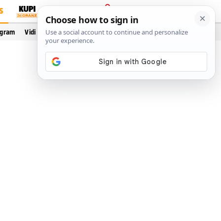
S
PRIJAVA
ogram
Vidi još…