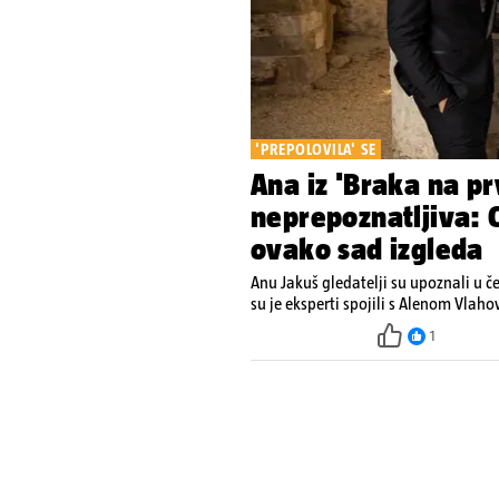
'PREPOLOVILA' SE
Ana iz 'Braka na pr
neprepoznatljiva: O
ovako sad izgleda
Anu Jakuš gledatelji su upoznali u č
su je eksperti spojili s Alenom Vlah
1