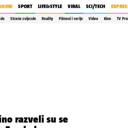
SHOW
SPORT
LIFE&STYLE
VIRAL
SCI/TECH
EXPRES
zde
Strane zvijezde
Reality
Filmovi i serije
Video
Kino
TV Pr
ino razveli su se