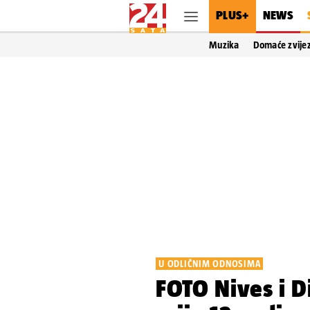
PLUS+
NEWS
Muzika
Domaće zvije
U ODLIČNIM ODNOSIMA
FOTO Nives i D