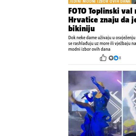
JEDINI MODNI IZBOR OVIH DANA
FOTO Toplinski val
Hrvatice znaju da 
bikiniju
Dok neke dame uživaju u osvježenju
se rashlađuju uz more ili vježbaju na
modni izbor ovih dana
8