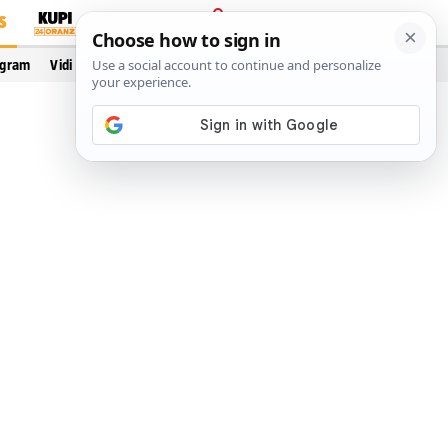
S
PRIJAVA
ogram
Vidi još…