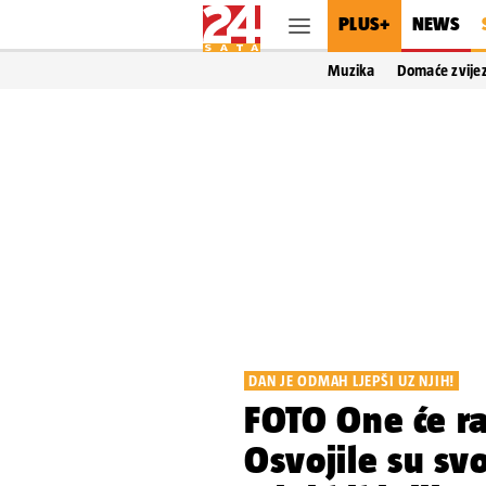
PLUS+
NEWS
Muzika
Domaće zvije
DAN JE ODMAH LJEPŠI UZ NJIH!
FOTO One će ra
Osvojile su sv