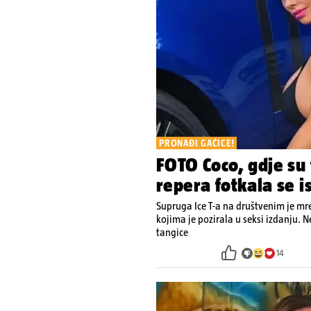
PRONAĐI GAĆICE!
FOTO Coco, gdje su
repera fotkala se i
Supruga Ice T-a na društvenim je mr
kojima je pozirala u seksi izdanju. 
tangice
14