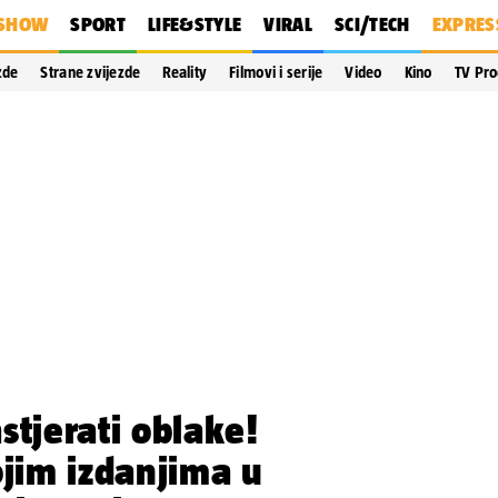
SHOW
SPORT
LIFE&STYLE
VIRAL
SCI/TECH
EXPRES
zde
Strane zvijezde
Reality
Filmovi i serije
Video
Kino
TV Pr
stjerati oblake!
ojim izdanjima u