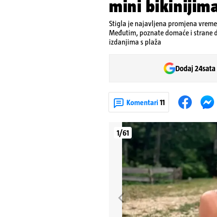
mini bikinijima
Stigla je najavljena promjena vremena
Međutim, poznate domaće i strane d
izdanjima s plaža
Dodaj 24sata
Komentari
11
1/61