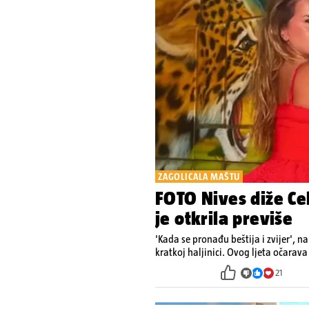
ZAGOLICALA MAŠTU
FOTO Nives diže Cel
je otkrila previše
'Kada se pronađu beštija i zvijer', na
kratkoj haljinici. Ovog ljeta očara
21