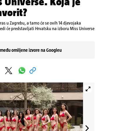
s Universe. Koja je
avorit?
eras u Zagrebu, a tamo će se ovih 14 djevojaka
jedi će predstavljati Hrvatsku na izboru Miss Universe
 među omiljene izvore na Googleu