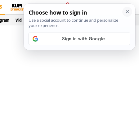
S
PRIJAVA
ogram
Vidi još…