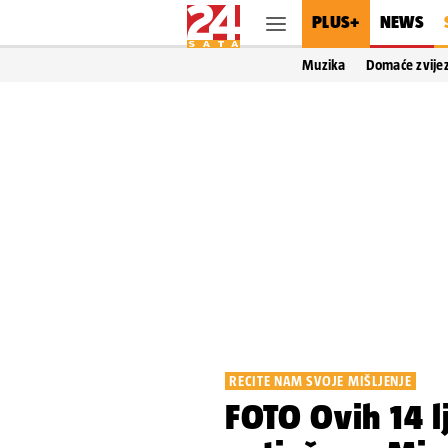
PLUS+
NEWS
Muzika
Domaće zvije
RECITE NAM SVOJE MIŠLJENJE
FOTO Ovih 14 l