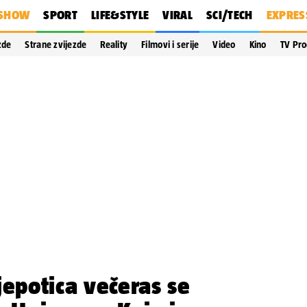
SHOW
SPORT
LIFE&STYLE
VIRAL
SCI/TECH
EXPRES
zde
Strane zvijezde
Reality
Filmovi i serije
Video
Kino
TV Pr
jepotica večeras se