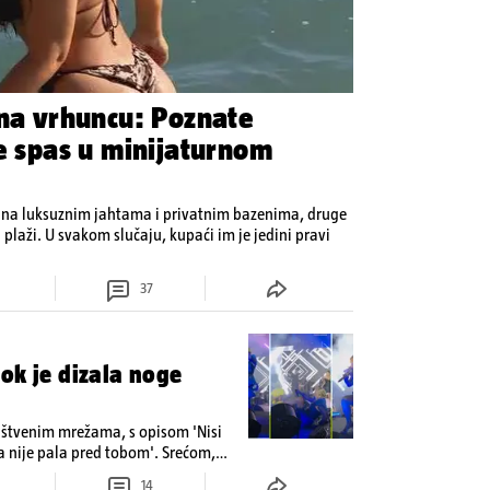
 na vrhuncu: Poznate
je spas u minijaturnom
 na luksuznim jahtama i privatnim bazenima, druge
 plaži. U svakom slučaju, kupaći im je jedini pravi
37
ok je dizala noge
uštvenim mrežama, s opisom 'Nisi
 nije pala pred tobom'. Srećom,
s osmijehom nastavila pjevati
14