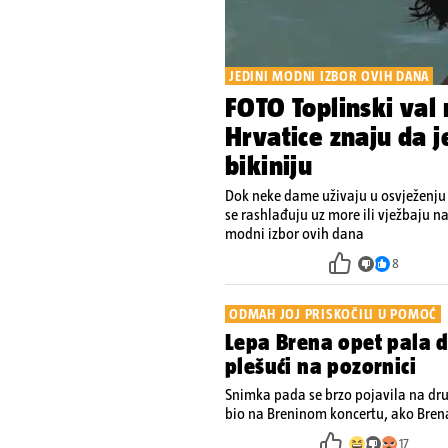
JEDINI MODNI IZBOR OVIH DANA
FOTO Toplinski val
Hrvatice znaju da 
bikiniju
Dok neke dame uživaju u osvježenju
se rashlađuju uz more ili vježbaju na
modni izbor ovih dana
8
ODMAH JOJ PRISKOČILI U POMOĆ
Lepa Brena opet pala d
plešući na pozornici
Snimka pada se brzo pojavila na dr
bio na Breninom koncertu, ako Brena
pjevačica se nije ozlijedila nego je 
17