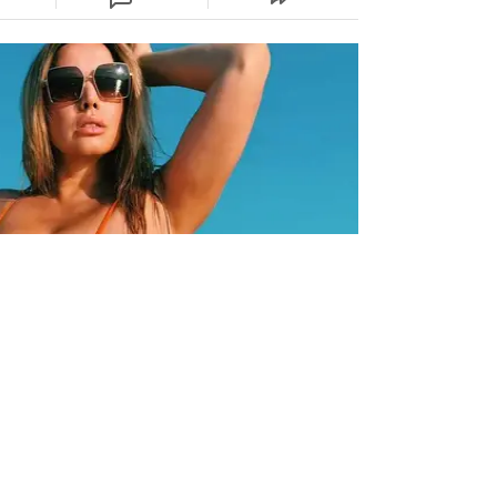
 pokazala svoje atribute:
oru, gdje se opušta na suncu i u vožnji gliserom.
odi, ali i kako joj stoje različiti kupaći kostimi...