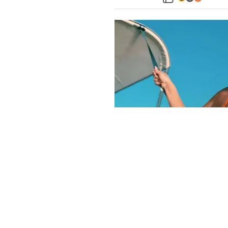
'KOŽA MI BRIDI'
FOTO Nives na moru
'Miriše kokos...'
Naša pjevačica ovih dana uživa na m
Pokazala je na Instagramu kako se prov