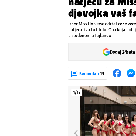
natječu za Mis
djevojka vaš f
Izbor Miss Universe održat će se več
natjecati za tu titulu. Ona koja pobi
u studenom u Tajlandu
Dodaj 24sata
Komentari
14
1/17